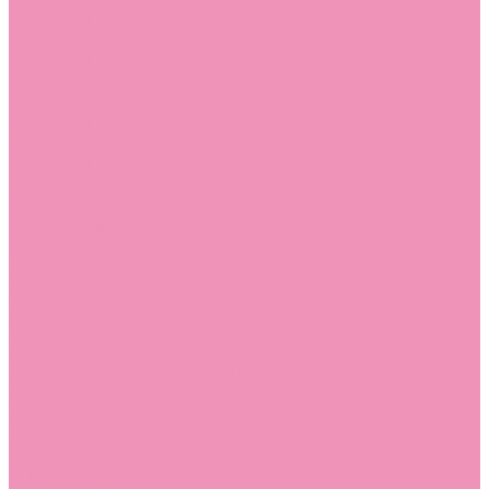
Слиперы
Слиперы для девочек
Слиперы для мальчиков
Слипоны
Слипоны для девочек
Слипоны для мальчиков
Сникеры
Сникеры для девочек
Сникеры для мальчиков
Сноубутсы
Сноубутсы для девочек
Сноубутсы для мальчиков
Тапочки
Тапочки для девочек
Тапочки для мальчиков
Топсайдеры
Топсайдеры для девочек
Топсайдеры для мальчиков
Туфли
Туфли для девочек
Туфли для мальчиков
Угги
Угги для девочек