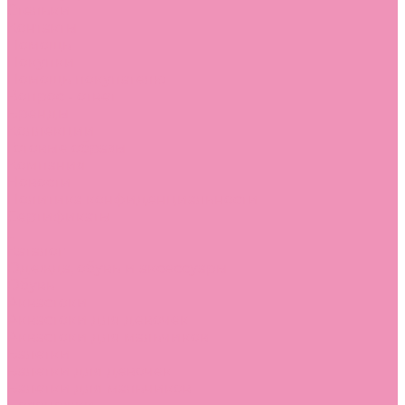
Стельки
Контакты
Помощь
Покупки
Помощь покупателю
Вопрос - ответ
Бренды
Коллекции
Готовые образы
Компания
Новости
Политика конфиденциальности
Сертификаты
...
Каталог
Одежда, обувь и аксессуары
Обувь
Аквастоки
Аквастоки для девочек
Аквастоки для мальчиков
Балетки
Балетки для девочек
Балетки для мальчиков