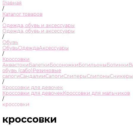
Главная
/
Каталог товаров
/
Одежда, обувь и аксессуары
Одежда, обувь и аксессуары
/
Обувь
Обувь
Одежда
Аксессуары
/
Кроссовки
Аквастоки
Балетки
Босоножки
Ботильоны
Ботинки
В
обувь (сабо)
Резиновые
сапоги
Сандалии
Сапоги
Слиперы
Слипоны
Сникеры
/
Кроссовки для девочек
Кроссовки для девочек
Кроссовки для мальчиков
/
кроссовки
кроссовки