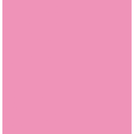
Босоножки
Босоножки для девочек
Босоножки для мальчиков
Ботильоны
Ботильоны для девочек
Ботинки
Ботинки для девочек
Ботинки для мальчиков
Валенки
Валенки для девочек
Валенки для мальчиков
Джазовки
Джазовки для девочек
Дутики
Дутики для девочек
Дутики для мальчиков
Кеды
Кеды для девочек
Кеды для мальчиков
Кроссовки
Кроссовки для девочек
Кроссовки для мальчиков
Лоферы
Лоферы для девочек