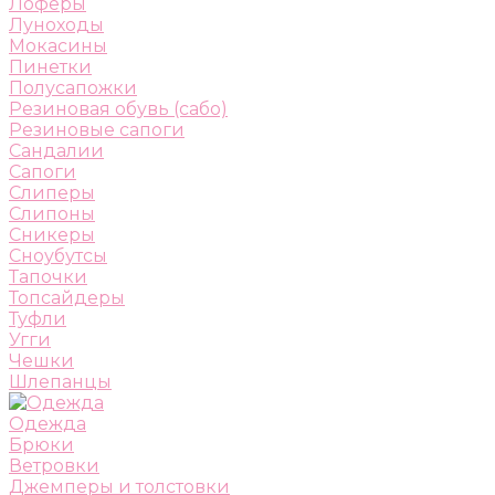
Лоферы
Луноходы
Мокасины
Пинетки
Полусапожки
Резиновая обувь (сабо)
Резиновые сапоги
Сандалии
Сапоги
Слиперы
Слипоны
Сникеры
Сноубутсы
Тапочки
Топсайдеры
Туфли
Угги
Чешки
Шлепанцы
Одежда
Брюки
Ветровки
Джемперы и толстовки