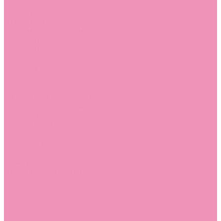
Угги для мальчиков
Чешки
Чешки для девочек
Чешки для мальчиков
Шлепанцы
Шлепанцы для девочек
Шлепанцы для мальчиков
Одежда
Брюки
Ветровки
Джемперы и толстовки
Домашняя одежда
Пижамы
Комбинезоны
Комплекты
Конверты
Куртки
Платья
Полукомбинезоны
Пуховики
Туники
Аксессуары
Стельки
Контакты