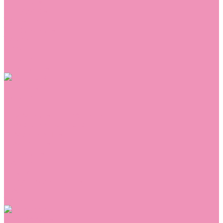
Сникеры
Сноубутсы
Тапочки
Топсайдеры
Туфли
Угги
Чешки
Шлепанцы
Одежда
Брюки
Ветровки
Джемперы и толстовки
Домашняя одежда
Комбинезоны
Комплекты
Конверты
Куртки
Платья
Полукомбинезоны
Пуховики
Туники
Аксессуары