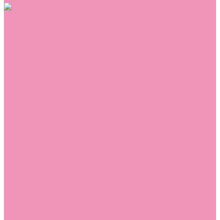
Обувь
Аквастоки
Балетки
Босоножки
Ботильоны
Ботинки
Валенки
Джазовки
Дутики
Кеды
Кроссовки
Лоферы
Луноходы
Мокасины
Пинетки
Полусапожки
Резиновая обувь (сабо)
Резиновые сапоги
Сандалии
Сапоги
Слиперы
Слипоны