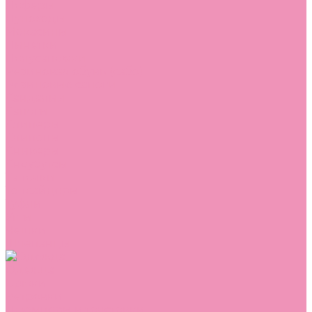
Лоферы
Луноходы
Мокасины
Пинетки
Полусапожки
Резиновая обувь (сабо)
Резиновые сапоги
Сандалии
Сапоги
Слиперы
Слипоны
Сникеры
Сноубутсы
Тапочки
Топсайдеры
Туфли
Угги
Чешки
Шлепанцы
Одежда
Брюки
Ветровки
Джемперы и толстовки