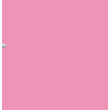
Домашняя одежда
Комбинезоны
Комплекты
Конверты
Куртки
Платья
Полукомбинезоны
Пуховики
Туники
Аксессуары
Стельки
Контакты
Помощь
Покупки
Помощь покупателю
Вопрос - ответ
Бренды
Коллекции
Готовые образы
Компания
Новости
Политика конфиденциальности