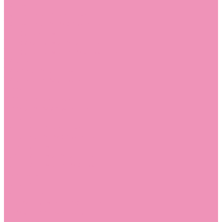
Тапочки
Тапочки для девочек
Тапочки для мальчиков
Топсайдеры
Топсайдеры для девочек
Топсайдеры для мальчиков
Туфли
Туфли для девочек
Туфли для мальчиков
Угги
Угги для девочек
Угги для мальчиков
Чешки
Чешки для девочек
Чешки для мальчиков
Шлепанцы
Шлепанцы для девочек
Шлепанцы для мальчиков
Одежда
Брюки
Ветровки
Джемперы и толстовки
Домашняя одежда
Пижамы