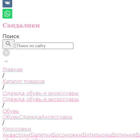
Поиск
Главная
/
Каталог товаров
/
Одежда, обувь и аксессуары
Одежда, обувь и аксессуары
/
Обувь
Обувь
Одежда
Аксессуары
/
Кроссовки
Аквастоки
Балетки
Босоножки
Ботильоны
Ботинки
В