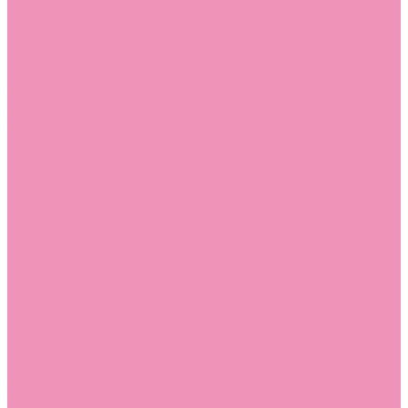
Сертификаты
...
Каталог
Одежда, обувь и аксессуары
Обувь
Аквастоки
Аквастоки для девочек
Аквастоки для мальчиков
Балетки
Балетки для девочек
Балетки для мальчиков
Босоножки
Босоножки для девочек
Босоножки для мальчиков
Ботильоны
Ботильоны для девочек
Ботинки
Ботинки для девочек
Ботинки для мальчиков
Валенки
Валенки для девочек
Валенки для мальчиков
Джазовки
Джазовки для девочек