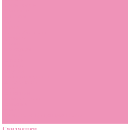
Комбинезоны
Комплекты
Конверты
Куртки
Платья
Полукомбинезоны
Пуховики
Туники
Аксессуары
Стельки
Контакты
Помощь
Покупки
Помощь покупателю
Вопрос - ответ
Бренды
Коллекции
Готовые образы
Компания
Новости
Политика конфиденциальности
Сертификаты