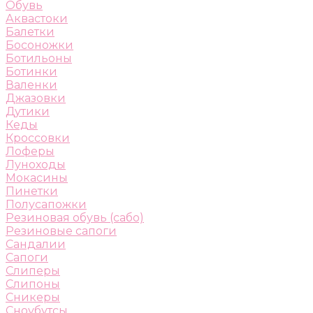
Обувь
Аквастоки
Балетки
Босоножки
Ботильоны
Ботинки
Валенки
Джазовки
Дутики
Кеды
Кроссовки
Лоферы
Луноходы
Мокасины
Пинетки
Полусапожки
Резиновая обувь (сабо)
Резиновые сапоги
Сандалии
Сапоги
Слиперы
Слипоны
Сникеры
Сноубутсы