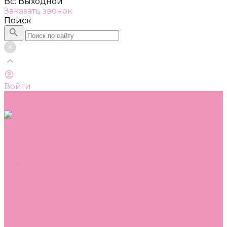
Вс: Выходной
Заказать звонок
Поиск
Войти
Каталог
Одежда, обувь и аксессуары
Обувь
Аквастоки
Балетки
Босоножки
Ботильоны
Ботинки
Валенки
Джазовки
Дутики
Кеды
Кроссовки