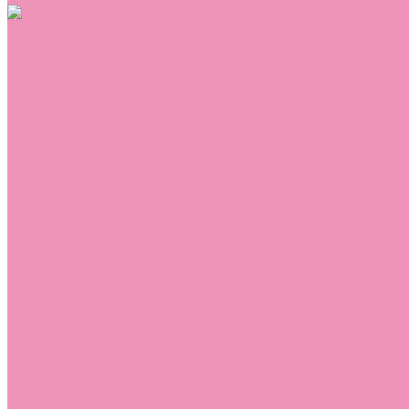
Обувь
Аквастоки
Балетки
Босоножки
Ботильоны
Ботинки
Валенки
Джазовки
Дутики
Кеды
Кроссовки
Лоферы
Луноходы
Мокасины
Пинетки
Полусапожки
Резиновая обувь (сабо)
Резиновые сапоги
Сандалии
Сапоги
Слиперы
Слипоны