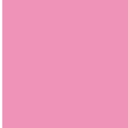
Стельки
Контакты
Помощь
Покупки
Помощь покупателю
Вопрос - ответ
Бренды
Коллекции
Готовые образы
Компания
Новости
Политика конфиденциальности
Сертификаты
...
Каталог
Одежда, обувь и аксессуары
Обувь
Аквастоки
Аквастоки для девочек
Аквастоки для мальчиков
Балетки
Балетки для девочек
Балетки для мальчиков