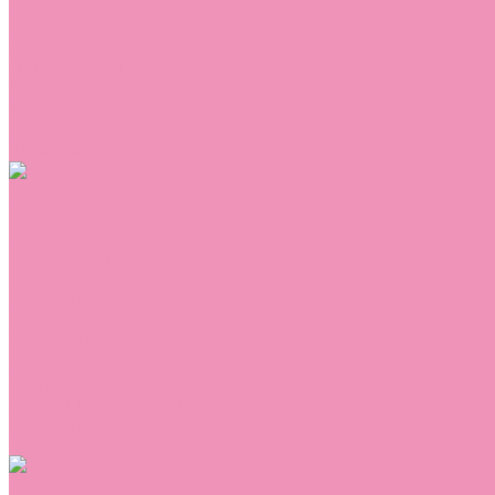
Сникеры
Сноубутсы
Тапочки
Топсайдеры
Туфли
Угги
Чешки
Шлепанцы
Одежда
Брюки
Ветровки
Джемперы и толстовки
Домашняя одежда
Комбинезоны
Комплекты
Конверты
Куртки
Платья
Полукомбинезоны
Пуховики
Туники
Аксессуары