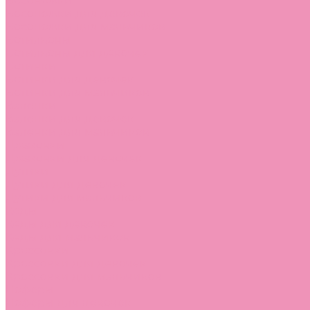
Босоножки
Босоножки для девочек
Босоножки для мальчиков
Ботильоны
Ботильоны для девочек
Ботинки
Ботинки для девочек
Ботинки для мальчиков
Валенки
Валенки для девочек
Валенки для мальчиков
Джазовки
Джазовки для девочек
Дутики
Дутики для девочек
Дутики для мальчиков
Кеды
Кеды для девочек
Кеды для мальчиков
Кроссовки
Кроссовки для девочек
Кроссовки для мальчиков
Лоферы
Лоферы для девочек