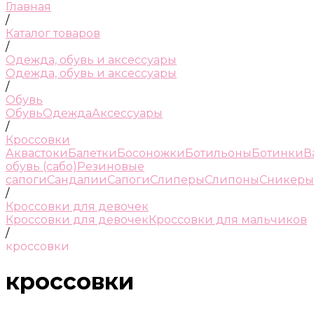
Главная
/
Каталог товаров
/
Одежда, обувь и аксессуары
Одежда, обувь и аксессуары
/
Обувь
Обувь
Одежда
Аксессуары
/
Кроссовки
Аквастоки
Балетки
Босоножки
Ботильоны
Ботинки
В
обувь (сабо)
Резиновые
сапоги
Сандалии
Сапоги
Слиперы
Слипоны
Сникеры
/
Кроссовки для девочек
Кроссовки для девочек
Кроссовки для мальчиков
/
кроссовки
кроссовки