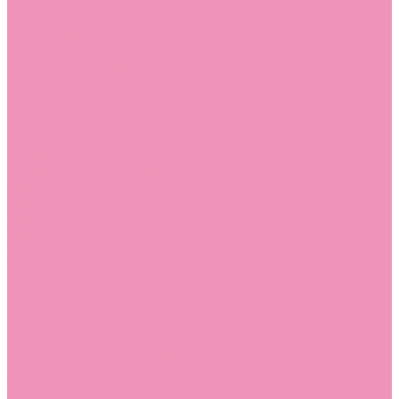
Босоножки
Босоножки для девочек
Босоножки для мальчиков
Ботильоны
Ботильоны для девочек
Ботинки
Ботинки для девочек
Ботинки для мальчиков
Валенки
Валенки для девочек
Валенки для мальчиков
Джазовки
Джазовки для девочек
Дутики
Дутики для девочек
Дутики для мальчиков
Кеды
Кеды для девочек
Кеды для мальчиков
Кроссовки
Кроссовки для девочек
Кроссовки для мальчиков
Лоферы
Лоферы для девочек