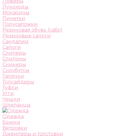
Лоферы
Луноходы
Мокасины
Пинетки
Полусапожки
Резиновая обувь (сабо)
Резиновые сапоги
Сандалии
Сапоги
Слиперы
Слипоны
Сникеры
Сноубутсы
Тапочки
Топсайдеры
Туфли
Угги
Чешки
Шлепанцы
Одежда
Брюки
Ветровки
Джемперы и толстовки