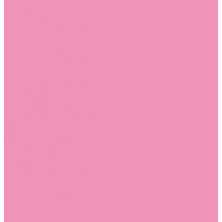
Слиперы
Слиперы для девочек
Слиперы для мальчиков
Слипоны
Слипоны для девочек
Слипоны для мальчиков
Сникеры
Сникеры для девочек
Сникеры для мальчиков
Сноубутсы
Сноубутсы для девочек
Сноубутсы для мальчиков
Тапочки
Тапочки для девочек
Тапочки для мальчиков
Топсайдеры
Топсайдеры для девочек
Топсайдеры для мальчиков
Туфли
Туфли для девочек
Туфли для мальчиков
Угги
Угги для девочек