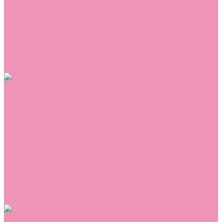
Сникеры
Сноубутсы
Тапочки
Топсайдеры
Туфли
Угги
Чешки
Шлепанцы
Одежда
Брюки
Ветровки
Джемперы и толстовки
Домашняя одежда
Комбинезоны
Комплекты
Конверты
Куртки
Платья
Полукомбинезоны
Пуховики
Туники
Аксессуары