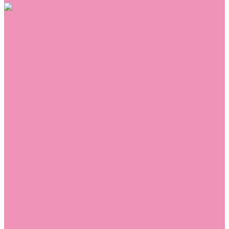
Обувь
Аквастоки
Балетки
Босоножки
Ботильоны
Ботинки
Валенки
Джазовки
Дутики
Кеды
Кроссовки
Лоферы
Луноходы
Мокасины
Пинетки
Полусапожки
Резиновая обувь (сабо)
Резиновые сапоги
Сандалии
Сапоги
Слиперы
Слипоны