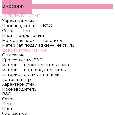
ДОБАВЛЕНО
В корзину
ДОБАВЛЕНО
КУПИТЬ В 1 КЛИК
Характеристики
Производитель
—
B&G
Сезон
—
Лето
Цвет
—
бирюзовый
Материал верха
—
текстиль
Материал подкладки
—
Текстиль
Все характеристики
Описание
Кроссовки тм-B&G
материал верха-текстиль кожа
материал подклада-текстиль
материал стельки-нат кожа
подошва-тпр
Характеристики
Производитель
B&G
Сезон
Лето
Цвет
бирюзовый