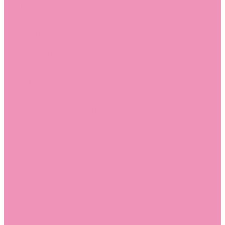
Стельки
Контакты
Помощь
Покупки
Помощь покупателю
Вопрос - ответ
Бренды
Коллекции
Готовые образы
Компания
Новости
Политика конфиденциальности
Сертификаты
...
Каталог
Одежда, обувь и аксессуары
Обувь
Аквастоки
Аквастоки для девочек
Аквастоки для мальчиков
Балетки
Балетки для девочек
Балетки для мальчиков