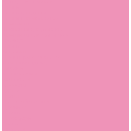
Угги для мальчиков
Чешки
Чешки для девочек
Чешки для мальчиков
Шлепанцы
Шлепанцы для девочек
Шлепанцы для мальчиков
Одежда
Брюки
Ветровки
Джемперы и толстовки
Домашняя одежда
Пижамы
Комбинезоны
Комплекты
Конверты
Куртки
Платья
Полукомбинезоны
Пуховики
Туники
Аксессуары
Стельки
Контакты