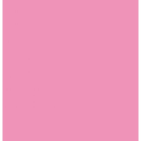
Слиперы
Слиперы для девочек
Слиперы для мальчиков
Слипоны
Слипоны для девочек
Слипоны для мальчиков
Сникеры
Сникеры для девочек
Сникеры для мальчиков
Сноубутсы
Сноубутсы для девочек
Сноубутсы для мальчиков
Тапочки
Тапочки для девочек
Тапочки для мальчиков
Топсайдеры
Топсайдеры для девочек
Топсайдеры для мальчиков
Туфли
Туфли для девочек
Туфли для мальчиков
Угги
Угги для девочек