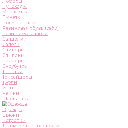
Лоферы
Луноходы
Мокасины
Пинетки
Полусапожки
Резиновая обувь (сабо)
Резиновые сапоги
Сандалии
Сапоги
Слиперы
Слипоны
Сникеры
Сноубутсы
Тапочки
Топсайдеры
Туфли
Угги
Чешки
Шлепанцы
Одежда
Брюки
Ветровки
Джемперы и толстовки