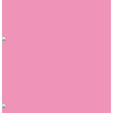
Сникеры
Сноубутсы
Тапочки
Топсайдеры
Туфли
Угги
Чешки
Шлепанцы
Одежда
Брюки
Ветровки
Джемперы и толстовки
Домашняя одежда
Комбинезоны
Комплекты
Конверты
Куртки
Платья
Полукомбинезоны
Пуховики
Туники
Аксессуары