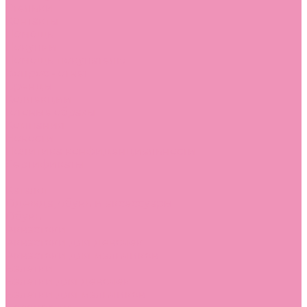
Стельки
Контакты
Помощь
Покупки
Помощь покупателю
Вопрос - ответ
Бренды
Коллекции
Готовые образы
Компания
Новости
Политика конфиденциальности
Сертификаты
...
Каталог
Одежда, обувь и аксессуары
Обувь
Аквастоки
Аквастоки для девочек
Аквастоки для мальчиков
Балетки
Балетки для девочек
Балетки для мальчиков