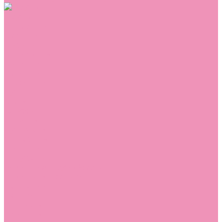
Обувь
Аквастоки
Балетки
Босоножки
Ботильоны
Ботинки
Валенки
Джазовки
Дутики
Кеды
Кроссовки
Лоферы
Луноходы
Мокасины
Пинетки
Полусапожки
Резиновая обувь (сабо)
Резиновые сапоги
Сандалии
Сапоги
Слиперы
Слипоны