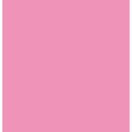
Угги для мальчиков
Чешки
Чешки для девочек
Чешки для мальчиков
Шлепанцы
Шлепанцы для девочек
Шлепанцы для мальчиков
Одежда
Брюки
Ветровки
Джемперы и толстовки
Домашняя одежда
Пижамы
Комбинезоны
Комплекты
Конверты
Куртки
Платья
Полукомбинезоны
Пуховики
Туники
Аксессуары
Стельки
Контакты