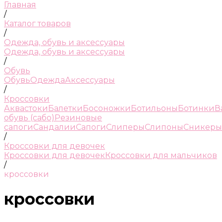
Главная
/
Каталог товаров
/
Одежда, обувь и аксессуары
Одежда, обувь и аксессуары
/
Обувь
Обувь
Одежда
Аксессуары
/
Кроссовки
Аквастоки
Балетки
Босоножки
Ботильоны
Ботинки
В
обувь (сабо)
Резиновые
сапоги
Сандалии
Сапоги
Слиперы
Слипоны
Сникеры
/
Кроссовки для девочек
Кроссовки для девочек
Кроссовки для мальчиков
/
кроссовки
кроссовки