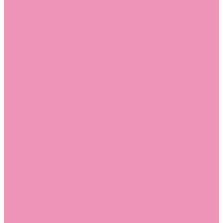
Босоножки
Босоножки для девочек
Босоножки для мальчиков
Ботильоны
Ботильоны для девочек
Ботинки
Ботинки для девочек
Ботинки для мальчиков
Валенки
Валенки для девочек
Валенки для мальчиков
Джазовки
Джазовки для девочек
Дутики
Дутики для девочек
Дутики для мальчиков
Кеды
Кеды для девочек
Кеды для мальчиков
Кроссовки
Кроссовки для девочек
Кроссовки для мальчиков
Лоферы
Лоферы для девочек