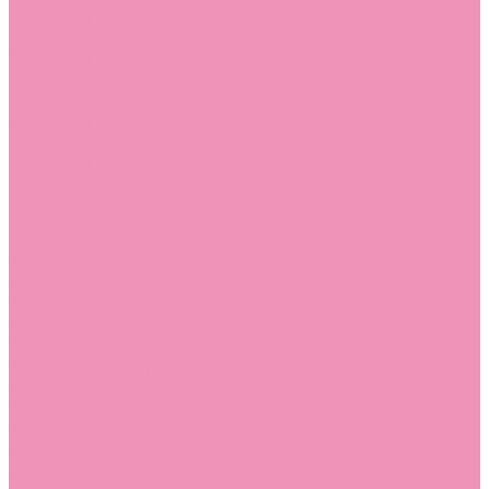
Слиперы
Слиперы для девочек
Слиперы для мальчиков
Слипоны
Слипоны для девочек
Слипоны для мальчиков
Сникеры
Сникеры для девочек
Сникеры для мальчиков
Сноубутсы
Сноубутсы для девочек
Сноубутсы для мальчиков
Тапочки
Тапочки для девочек
Тапочки для мальчиков
Топсайдеры
Топсайдеры для девочек
Топсайдеры для мальчиков
Туфли
Туфли для девочек
Туфли для мальчиков
Угги
Угги для девочек