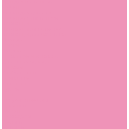
Угги для мальчиков
Чешки
Чешки для девочек
Чешки для мальчиков
Шлепанцы
Шлепанцы для девочек
Шлепанцы для мальчиков
Одежда
Брюки
Ветровки
Джемперы и толстовки
Домашняя одежда
Пижамы
Комбинезоны
Комплекты
Конверты
Куртки
Платья
Полукомбинезоны
Пуховики
Туники
Аксессуары
Стельки
Контакты