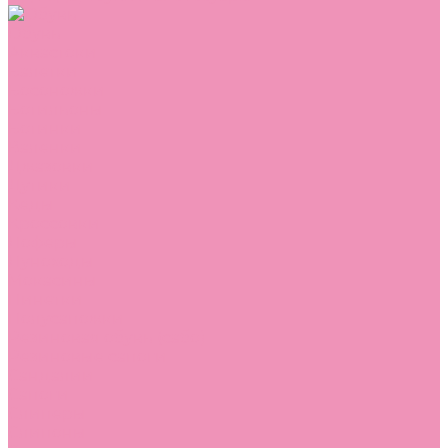
Обувь
Аквастоки
Балетки
Босоножки
Ботильоны
Ботинки
Валенки
Джазовки
Дутики
Кеды
Кроссовки
Лоферы
Луноходы
Мокасины
Пинетки
Полусапожки
Резиновая обувь (сабо)
Резиновые сапоги
Сандалии
Сапоги
Слиперы
Слипоны