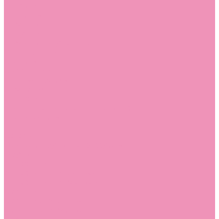
Стельки
Контакты
Помощь
Покупки
Помощь покупателю
Вопрос - ответ
Бренды
Коллекции
Готовые образы
Компания
Новости
Политика конфиденциальности
Сертификаты
...
Каталог
Одежда, обувь и аксессуары
Обувь
Аквастоки
Аквастоки для девочек
Аквастоки для мальчиков
Балетки
Балетки для девочек
Балетки для мальчиков