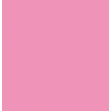
Босоножки
Босоножки для девочек
Босоножки для мальчиков
Ботильоны
Ботильоны для девочек
Ботинки
Ботинки для девочек
Ботинки для мальчиков
Валенки
Валенки для девочек
Валенки для мальчиков
Джазовки
Джазовки для девочек
Дутики
Дутики для девочек
Дутики для мальчиков
Кеды
Кеды для девочек
Кеды для мальчиков
Кроссовки
Кроссовки для девочек
Кроссовки для мальчиков
Лоферы
Лоферы для девочек