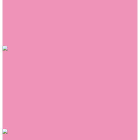
Сникеры
Сноубутсы
Тапочки
Топсайдеры
Туфли
Угги
Чешки
Шлепанцы
Одежда
Брюки
Ветровки
Джемперы и толстовки
Домашняя одежда
Комбинезоны
Комплекты
Конверты
Куртки
Платья
Полукомбинезоны
Пуховики
Туники
Аксессуары