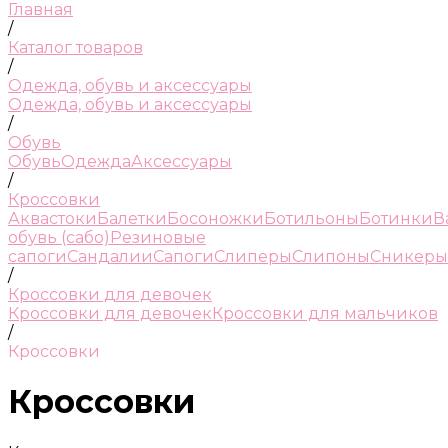
Главная
/
Каталог товаров
/
Одежда, обувь и аксессуары
Одежда, обувь и аксессуары
/
Обувь
Обувь
Одежда
Аксессуары
/
Кроссовки
Аквастоки
Балетки
Босоножки
Ботильоны
Ботинки
В
обувь (сабо)
Резиновые
сапоги
Сандалии
Сапоги
Слиперы
Слипоны
Сникеры
/
Кроссовки для девочек
Кроссовки для девочек
Кроссовки для мальчиков
/
Кроссовки
Кроссовки