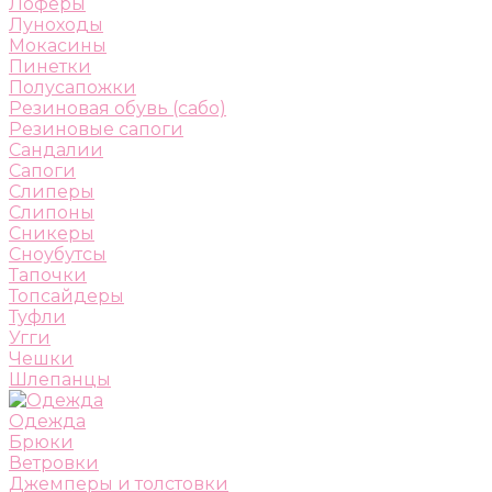
Лоферы
Луноходы
Мокасины
Пинетки
Полусапожки
Резиновая обувь (сабо)
Резиновые сапоги
Сандалии
Сапоги
Слиперы
Слипоны
Сникеры
Сноубутсы
Тапочки
Топсайдеры
Туфли
Угги
Чешки
Шлепанцы
Одежда
Брюки
Ветровки
Джемперы и толстовки