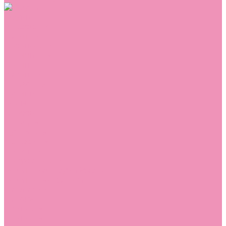
Обувь
Аквастоки
Балетки
Босоножки
Ботильоны
Ботинки
Валенки
Джазовки
Дутики
Кеды
Кроссовки
Лоферы
Луноходы
Мокасины
Пинетки
Полусапожки
Резиновая обувь (сабо)
Резиновые сапоги
Сандалии
Сапоги
Слиперы
Слипоны