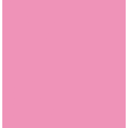
Босоножки
Босоножки для девочек
Босоножки для мальчиков
Ботильоны
Ботильоны для девочек
Ботинки
Ботинки для девочек
Ботинки для мальчиков
Валенки
Валенки для девочек
Валенки для мальчиков
Джазовки
Джазовки для девочек
Дутики
Дутики для девочек
Дутики для мальчиков
Кеды
Кеды для девочек
Кеды для мальчиков
Кроссовки
Кроссовки для девочек
Кроссовки для мальчиков
Лоферы
Лоферы для девочек