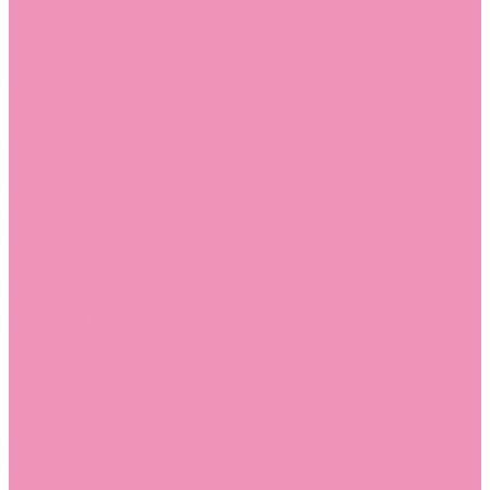
Угги для мальчиков
Чешки
Чешки для девочек
Чешки для мальчиков
Шлепанцы
Шлепанцы для девочек
Шлепанцы для мальчиков
Одежда
Брюки
Ветровки
Джемперы и толстовки
Домашняя одежда
Пижамы
Комбинезоны
Комплекты
Конверты
Куртки
Платья
Полукомбинезоны
Пуховики
Туники
Аксессуары
Стельки
Контакты