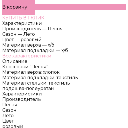
ДОБАВЛЕНО
В корзину
ДОБАВЛЕНО
КУПИТЬ В 1 КЛИК
Характеристики
Производитель
—
Песня
Сезон
—
Лето
Цвет
—
розовый
Материал верха
—
х/б
Материал подкладки
—
х/б
Все характеристики
Описание
Кроссовки "Песня"
Материал верха: хлопок
Материал подкладки: текстиль
Материал стельки: текстиль
подошва-полеуретан
Характеристики
Производитель
Песня
Сезон
Лето
Цвет
розовый