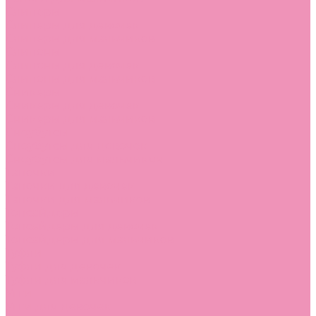
Слиперы
Слиперы для девочек
Слиперы для мальчиков
Слипоны
Слипоны для девочек
Слипоны для мальчиков
Сникеры
Сникеры для девочек
Сникеры для мальчиков
Сноубутсы
Сноубутсы для девочек
Сноубутсы для мальчиков
Тапочки
Тапочки для девочек
Тапочки для мальчиков
Топсайдеры
Топсайдеры для девочек
Топсайдеры для мальчиков
Туфли
Туфли для девочек
Туфли для мальчиков
Угги
Угги для девочек