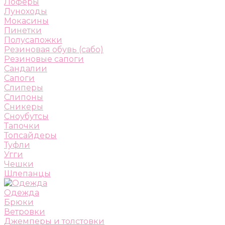
Лоферы
Луноходы
Мокасины
Пинетки
Полусапожки
Резиновая обувь (сабо)
Резиновые сапоги
Сандалии
Сапоги
Слиперы
Слипоны
Сникеры
Сноубутсы
Тапочки
Топсайдеры
Туфли
Угги
Чешки
Шлепанцы
Одежда
Брюки
Ветровки
Джемперы и толстовки