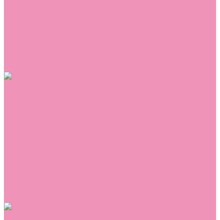
Сникеры
Сноубутсы
Тапочки
Топсайдеры
Туфли
Угги
Чешки
Шлепанцы
Одежда
Брюки
Ветровки
Джемперы и толстовки
Домашняя одежда
Комбинезоны
Комплекты
Конверты
Куртки
Платья
Полукомбинезоны
Пуховики
Туники
Аксессуары