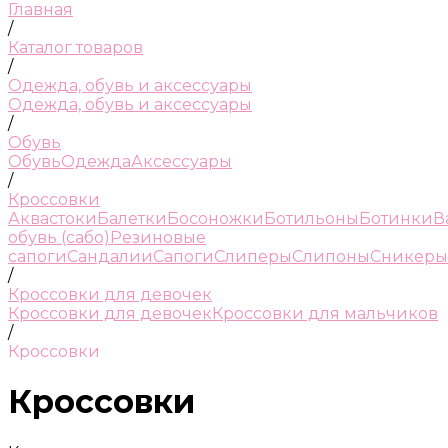
Главная
/
Каталог товаров
/
Одежда, обувь и аксессуары
Одежда, обувь и аксессуары
/
Обувь
Обувь
Одежда
Аксессуары
/
Кроссовки
Аквастоки
Балетки
Босоножки
Ботильоны
Ботинки
В
обувь (сабо)
Резиновые
сапоги
Сандалии
Сапоги
Слиперы
Слипоны
Сникеры
/
Кроссовки для девочек
Кроссовки для девочек
Кроссовки для мальчиков
/
Кроссовки
Кроссовки