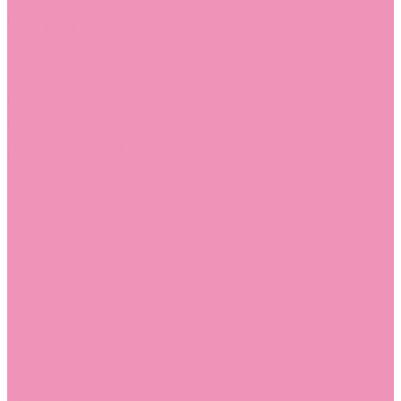
Стельки
Контакты
Помощь
Покупки
Помощь покупателю
Вопрос - ответ
Бренды
Коллекции
Готовые образы
Компания
Новости
Политика конфиденциальности
Сертификаты
...
Каталог
Одежда, обувь и аксессуары
Обувь
Аквастоки
Аквастоки для девочек
Аквастоки для мальчиков
Балетки
Балетки для девочек
Балетки для мальчиков