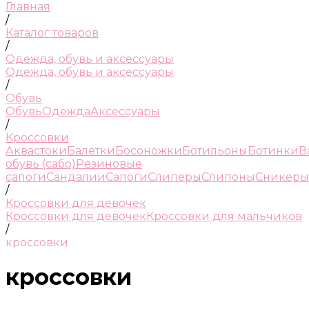
Главная
/
Каталог товаров
/
Одежда, обувь и аксессуары
Одежда, обувь и аксессуары
/
Обувь
Обувь
Одежда
Аксессуары
/
Кроссовки
Аквастоки
Балетки
Босоножки
Ботильоны
Ботинки
В
обувь (сабо)
Резиновые
сапоги
Сандалии
Сапоги
Слиперы
Слипоны
Сникеры
/
Кроссовки для девочек
Кроссовки для девочек
Кроссовки для мальчиков
/
кроссовки
кроссовки