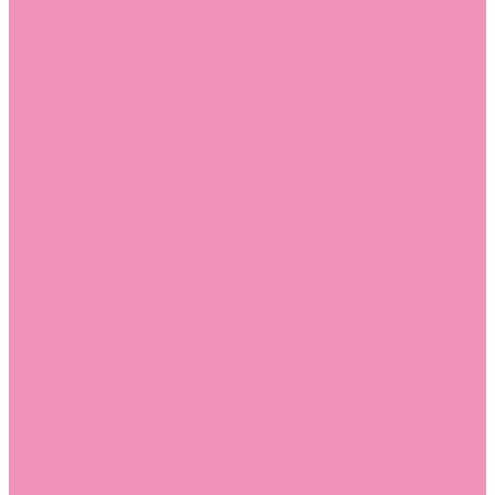
Слиперы
Слиперы для девочек
Слиперы для мальчиков
Слипоны
Слипоны для девочек
Слипоны для мальчиков
Сникеры
Сникеры для девочек
Сникеры для мальчиков
Сноубутсы
Сноубутсы для девочек
Сноубутсы для мальчиков
Тапочки
Тапочки для девочек
Тапочки для мальчиков
Топсайдеры
Топсайдеры для девочек
Топсайдеры для мальчиков
Туфли
Туфли для девочек
Туфли для мальчиков
Угги
Угги для девочек