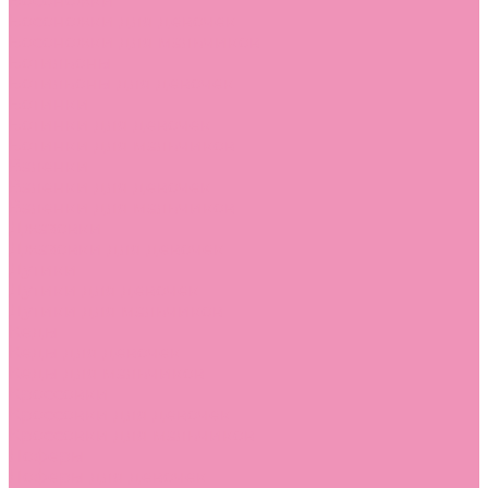
Босоножки
Босоножки для девочек
Босоножки для мальчиков
Ботильоны
Ботильоны для девочек
Ботинки
Ботинки для девочек
Ботинки для мальчиков
Валенки
Валенки для девочек
Валенки для мальчиков
Джазовки
Джазовки для девочек
Дутики
Дутики для девочек
Дутики для мальчиков
Кеды
Кеды для девочек
Кеды для мальчиков
Кроссовки
Кроссовки для девочек
Кроссовки для мальчиков
Лоферы
Лоферы для девочек