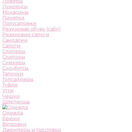
Лоферы
Луноходы
Мокасины
Пинетки
Полусапожки
Резиновая обувь (сабо)
Резиновые сапоги
Сандалии
Сапоги
Слиперы
Слипоны
Сникеры
Сноубутсы
Тапочки
Топсайдеры
Туфли
Угги
Чешки
Шлепанцы
Одежда
Брюки
Ветровки
Джемперы и толстовки