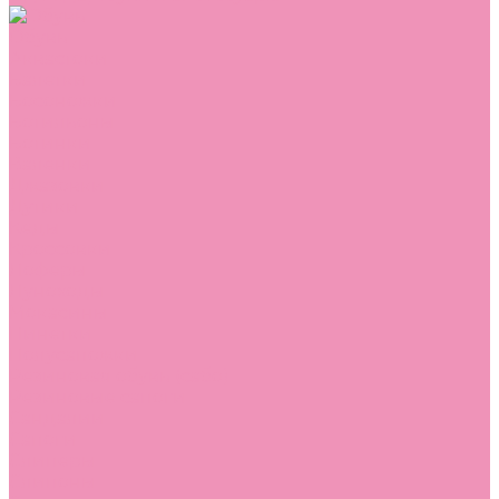
Обувь
Аквастоки
Балетки
Босоножки
Ботильоны
Ботинки
Валенки
Джазовки
Дутики
Кеды
Кроссовки
Лоферы
Луноходы
Мокасины
Пинетки
Полусапожки
Резиновая обувь (сабо)
Резиновые сапоги
Сандалии
Сапоги
Слиперы
Слипоны