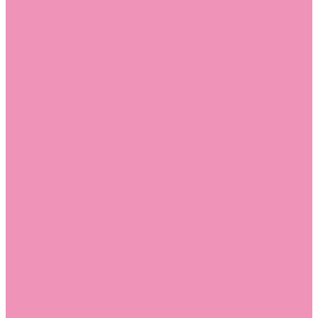
Стельки
Контакты
Помощь
Покупки
Помощь покупателю
Вопрос - ответ
Бренды
Коллекции
Готовые образы
Компания
Новости
Политика конфиденциальности
Сертификаты
...
Каталог
Одежда, обувь и аксессуары
Обувь
Аквастоки
Аквастоки для девочек
Аквастоки для мальчиков
Балетки
Балетки для девочек
Балетки для мальчиков