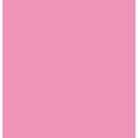
Угги для мальчиков
Чешки
Чешки для девочек
Чешки для мальчиков
Шлепанцы
Шлепанцы для девочек
Шлепанцы для мальчиков
Одежда
Брюки
Ветровки
Джемперы и толстовки
Домашняя одежда
Пижамы
Комбинезоны
Комплекты
Конверты
Куртки
Платья
Полукомбинезоны
Пуховики
Туники
Аксессуары
Стельки
Контакты