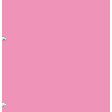
Сникеры
Сноубутсы
Тапочки
Топсайдеры
Туфли
Угги
Чешки
Шлепанцы
Одежда
Брюки
Ветровки
Джемперы и толстовки
Домашняя одежда
Комбинезоны
Комплекты
Конверты
Куртки
Платья
Полукомбинезоны
Пуховики
Туники
Аксессуары