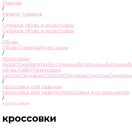
Главная
/
Каталог товаров
/
Одежда, обувь и аксессуары
Одежда, обувь и аксессуары
/
Обувь
Обувь
Одежда
Аксессуары
/
Кроссовки
Аквастоки
Балетки
Босоножки
Ботильоны
Ботинки
В
обувь (сабо)
Резиновые
сапоги
Сандалии
Сапоги
Слиперы
Слипоны
Сникеры
/
Кроссовки для девочек
Кроссовки для девочек
Кроссовки для мальчиков
/
кроссовки
кроссовки