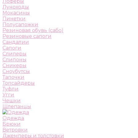
Лоферы
Луноходы
Мокасины
Пинетки
Полусапожки
Резиновая обувь (сабо)
Резиновые сапоги
Сандалии
Сапоги
Слиперы
Слипоны
Сникеры
Сноубутсы
Тапочки
Топсайдеры
Туфли
Угги
Чешки
Шлепанцы
Одежда
Брюки
Ветровки
Джемперы и толстовки