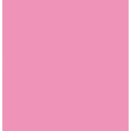
Босоножки
Босоножки для девочек
Босоножки для мальчиков
Ботильоны
Ботильоны для девочек
Ботинки
Ботинки для девочек
Ботинки для мальчиков
Валенки
Валенки для девочек
Валенки для мальчиков
Джазовки
Джазовки для девочек
Дутики
Дутики для девочек
Дутики для мальчиков
Кеды
Кеды для девочек
Кеды для мальчиков
Кроссовки
Кроссовки для девочек
Кроссовки для мальчиков
Лоферы
Лоферы для девочек