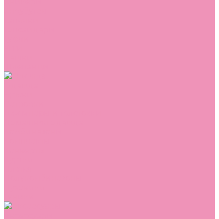
Сникеры
Сноубутсы
Тапочки
Топсайдеры
Туфли
Угги
Чешки
Шлепанцы
Одежда
Брюки
Ветровки
Джемперы и толстовки
Домашняя одежда
Комбинезоны
Комплекты
Конверты
Куртки
Платья
Полукомбинезоны
Пуховики
Туники
Аксессуары