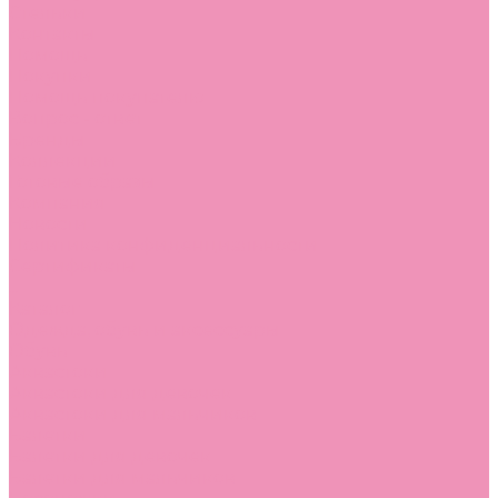
Стельки
Контакты
Помощь
Покупки
Помощь покупателю
Вопрос - ответ
Бренды
Коллекции
Готовые образы
Компания
Новости
Политика конфиденциальности
Сертификаты
...
Каталог
Одежда, обувь и аксессуары
Обувь
Аквастоки
Аквастоки для девочек
Аквастоки для мальчиков
Балетки
Балетки для девочек
Балетки для мальчиков