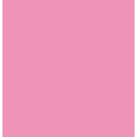
Слиперы
Слиперы для девочек
Слиперы для мальчиков
Слипоны
Слипоны для девочек
Слипоны для мальчиков
Сникеры
Сникеры для девочек
Сникеры для мальчиков
Сноубутсы
Сноубутсы для девочек
Сноубутсы для мальчиков
Тапочки
Тапочки для девочек
Тапочки для мальчиков
Топсайдеры
Топсайдеры для девочек
Топсайдеры для мальчиков
Туфли
Туфли для девочек
Туфли для мальчиков
Угги
Угги для девочек