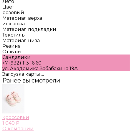
Лето
Цвет
розовый
Материал верха
иск.кожа
Материал подкладки
Текстиль
Материал низа
Резина
Отзывы
Сандалики
+7 (932) 113 16 60
ул. Академика Забабахина 19А
Загрузка карты ...
Ранее вы смотрели
кроссовки
1 040 ₽
О компании