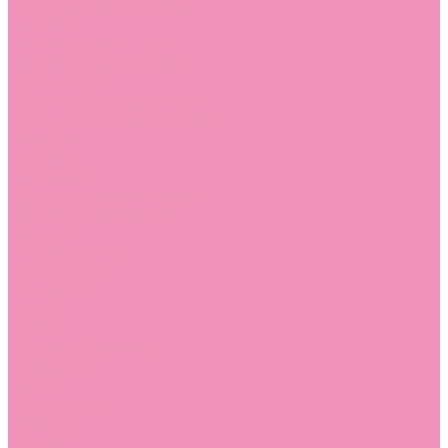
Угги для мальчиков
Чешки
Чешки для девочек
Чешки для мальчиков
Шлепанцы
Шлепанцы для девочек
Шлепанцы для мальчиков
Одежда
Брюки
Ветровки
Джемперы и толстовки
Домашняя одежда
Пижамы
Комбинезоны
Комплекты
Конверты
Куртки
Платья
Полукомбинезоны
Пуховики
Туники
Аксессуары
Стельки
Контакты