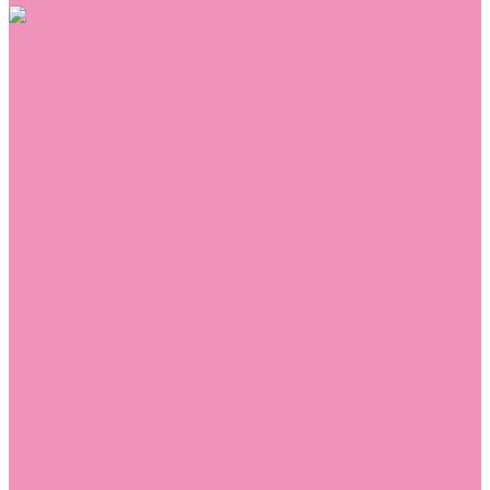
Обувь
Аквастоки
Балетки
Босоножки
Ботильоны
Ботинки
Валенки
Джазовки
Дутики
Кеды
Кроссовки
Лоферы
Луноходы
Мокасины
Пинетки
Полусапожки
Резиновая обувь (сабо)
Резиновые сапоги
Сандалии
Сапоги
Слиперы
Слипоны