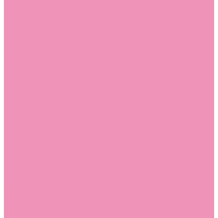
Слиперы
Слиперы для девочек
Слиперы для мальчиков
Слипоны
Слипоны для девочек
Слипоны для мальчиков
Сникеры
Сникеры для девочек
Сникеры для мальчиков
Сноубутсы
Сноубутсы для девочек
Сноубутсы для мальчиков
Тапочки
Тапочки для девочек
Тапочки для мальчиков
Топсайдеры
Топсайдеры для девочек
Топсайдеры для мальчиков
Туфли
Туфли для девочек
Туфли для мальчиков
Угги
Угги для девочек