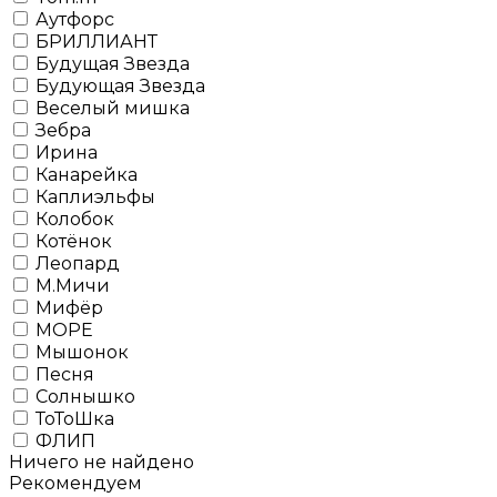
Аутфорс
БРИЛЛИАНТ
Будущая Звезда
Будующая Звезда
Веселый мишка
Зебра
Ирина
Канарейка
Каплиэльфы
Колобок
Котёнок
Леопард
М.Мичи
Мифёр
МОРЕ
Мышонок
Песня
Солнышко
ТоТоШка
ФЛИП
Ничего не найдено
Рекомендуем