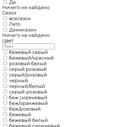
Да
Ничего не найдено
Сезон
всесезон
Лето
Демисезон
Ничего не найдено
Цвет
бежевый серый
бежевый/красный
розовый белый
серый розовый
серый/розовый
черный
черный/белый
cерый-розовый
беж сиреневый
беж/оранжевый
беж/розовый
бежевый
бежевый белый
бежевый сиреневый