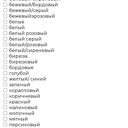
бежевый/бордовый
бежевый/серый
бежевыйэрозовый
белые
белый
белый розовый
белый серый
белый/розовый
белый/сиреневый
бирюза
бирюзовый
бордовые
голубой
желтый/ синий
зеленый
коралловый
коричневый
красный
малиновый
молочный
мятный
персиковый