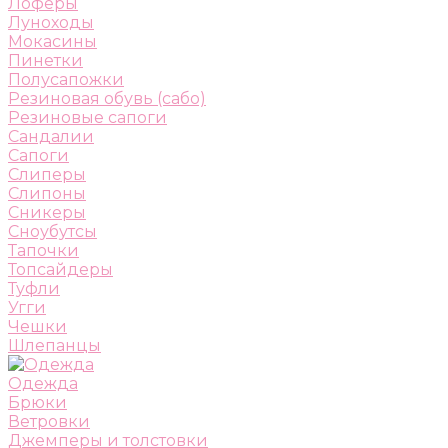
Лоферы
Луноходы
Мокасины
Пинетки
Полусапожки
Резиновая обувь (сабо)
Резиновые сапоги
Сандалии
Сапоги
Слиперы
Слипоны
Сникеры
Сноубутсы
Тапочки
Топсайдеры
Туфли
Угги
Чешки
Шлепанцы
Одежда
Брюки
Ветровки
Джемперы и толстовки