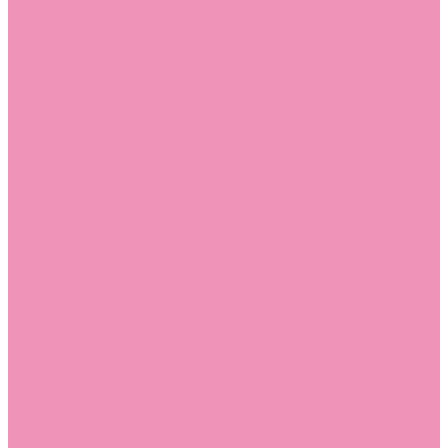
Босоножки
Босоножки для девочек
Босоножки для мальчиков
Ботильоны
Ботильоны для девочек
Ботинки
Ботинки для девочек
Ботинки для мальчиков
Валенки
Валенки для девочек
Валенки для мальчиков
Джазовки
Джазовки для девочек
Дутики
Дутики для девочек
Дутики для мальчиков
Кеды
Кеды для девочек
Кеды для мальчиков
Кроссовки
Кроссовки для девочек
Кроссовки для мальчиков
Лоферы
Лоферы для девочек