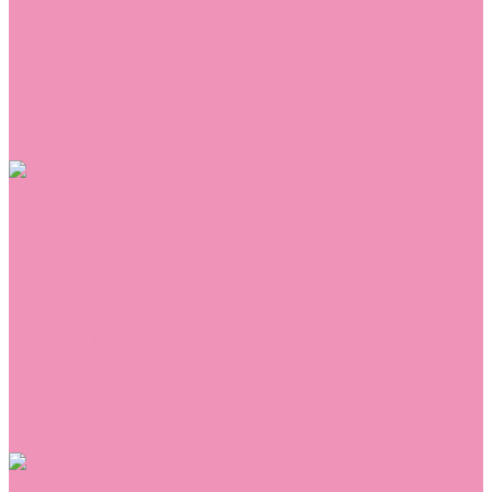
Сникеры
Сноубутсы
Тапочки
Топсайдеры
Туфли
Угги
Чешки
Шлепанцы
Одежда
Брюки
Ветровки
Джемперы и толстовки
Домашняя одежда
Комбинезоны
Комплекты
Конверты
Куртки
Платья
Полукомбинезоны
Пуховики
Туники
Аксессуары