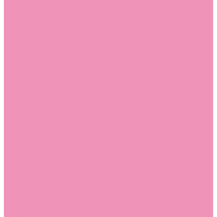
Стельки
Контакты
Помощь
Покупки
Помощь покупателю
Вопрос - ответ
Бренды
Коллекции
Готовые образы
Компания
Новости
Политика конфиденциальности
Сертификаты
...
Каталог
Одежда, обувь и аксессуары
Обувь
Аквастоки
Аквастоки для девочек
Аквастоки для мальчиков
Балетки
Балетки для девочек
Балетки для мальчиков