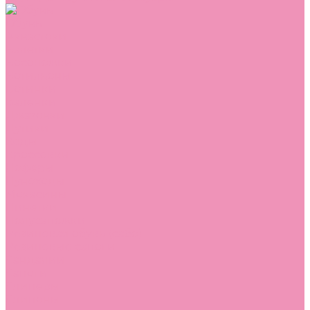
Обувь
Аквастоки
Балетки
Босоножки
Ботильоны
Ботинки
Валенки
Джазовки
Дутики
Кеды
Кроссовки
Лоферы
Луноходы
Мокасины
Пинетки
Полусапожки
Резиновая обувь (сабо)
Резиновые сапоги
Сандалии
Сапоги
Слиперы
Слипоны