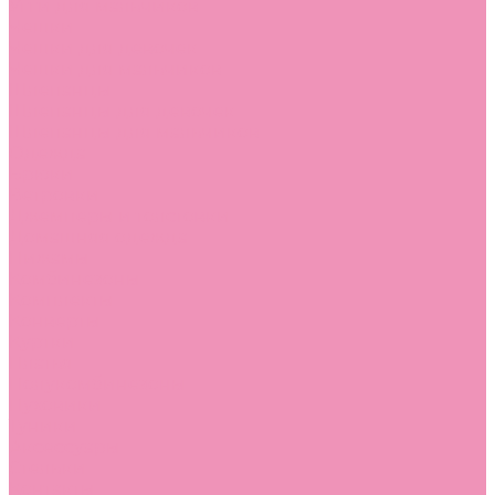
Угги для мальчиков
Чешки
Чешки для девочек
Чешки для мальчиков
Шлепанцы
Шлепанцы для девочек
Шлепанцы для мальчиков
Одежда
Брюки
Ветровки
Джемперы и толстовки
Домашняя одежда
Пижамы
Комбинезоны
Комплекты
Конверты
Куртки
Платья
Полукомбинезоны
Пуховики
Туники
Аксессуары
Стельки
Контакты