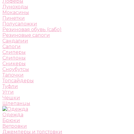
Лоферы
Луноходы
Мокасины
Пинетки
Полусапожки
Резиновая обувь (сабо)
Резиновые сапоги
Сандалии
Сапоги
Слиперы
Слипоны
Сникеры
Сноубутсы
Тапочки
Топсайдеры
Туфли
Угги
Чешки
Шлепанцы
Одежда
Брюки
Ветровки
Джемперы и толстовки