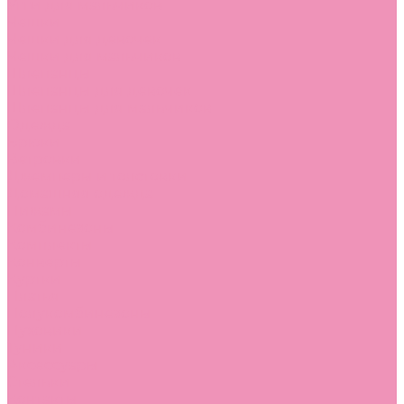
Угги для мальчиков
Чешки
Чешки для девочек
Чешки для мальчиков
Шлепанцы
Шлепанцы для девочек
Шлепанцы для мальчиков
Одежда
Брюки
Ветровки
Джемперы и толстовки
Домашняя одежда
Пижамы
Комбинезоны
Комплекты
Конверты
Куртки
Платья
Полукомбинезоны
Пуховики
Туники
Аксессуары
Стельки
Контакты