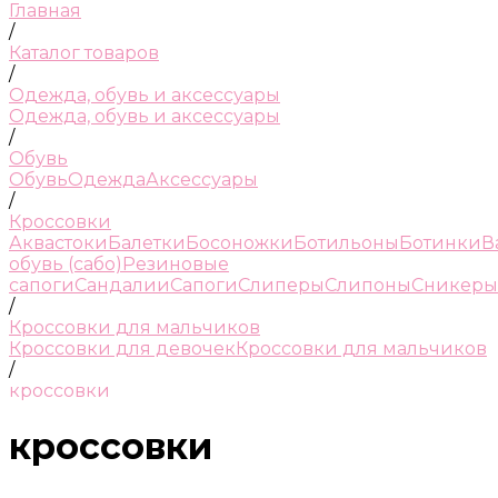
Главная
/
Каталог товаров
/
Одежда, обувь и аксессуары
Одежда, обувь и аксессуары
/
Обувь
Обувь
Одежда
Аксессуары
/
Кроссовки
Аквастоки
Балетки
Босоножки
Ботильоны
Ботинки
В
обувь (сабо)
Резиновые
сапоги
Сандалии
Сапоги
Слиперы
Слипоны
Сникеры
/
Кроссовки для мальчиков
Кроссовки для девочек
Кроссовки для мальчиков
/
кроссовки
кроссовки