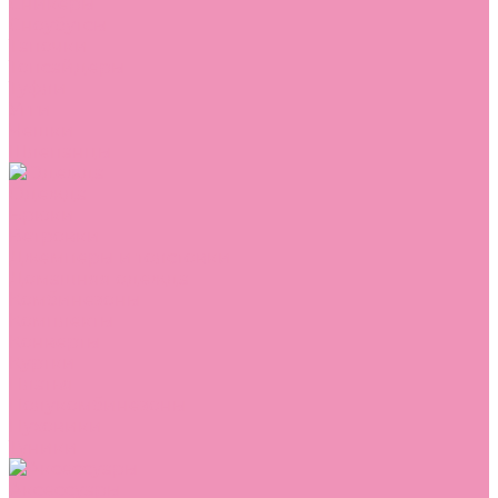
Сникеры
Сноубутсы
Тапочки
Топсайдеры
Туфли
Угги
Чешки
Шлепанцы
Одежда
Брюки
Ветровки
Джемперы и толстовки
Домашняя одежда
Комбинезоны
Комплекты
Конверты
Куртки
Платья
Полукомбинезоны
Пуховики
Туники
Аксессуары