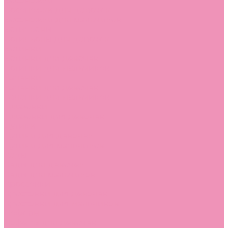
Босоножки
Босоножки для девочек
Босоножки для мальчиков
Ботильоны
Ботильоны для девочек
Ботинки
Ботинки для девочек
Ботинки для мальчиков
Валенки
Валенки для девочек
Валенки для мальчиков
Джазовки
Джазовки для девочек
Дутики
Дутики для девочек
Дутики для мальчиков
Кеды
Кеды для девочек
Кеды для мальчиков
Кроссовки
Кроссовки для девочек
Кроссовки для мальчиков
Лоферы
Лоферы для девочек