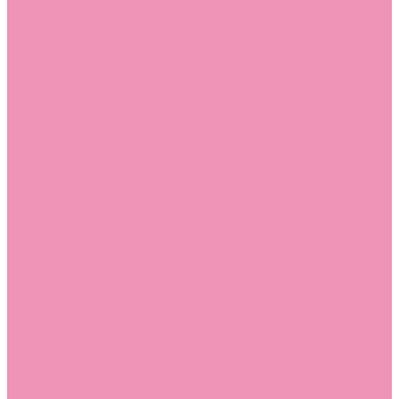
Слиперы
Слиперы для девочек
Слиперы для мальчиков
Слипоны
Слипоны для девочек
Слипоны для мальчиков
Сникеры
Сникеры для девочек
Сникеры для мальчиков
Сноубутсы
Сноубутсы для девочек
Сноубутсы для мальчиков
Тапочки
Тапочки для девочек
Тапочки для мальчиков
Топсайдеры
Топсайдеры для девочек
Топсайдеры для мальчиков
Туфли
Туфли для девочек
Туфли для мальчиков
Угги
Угги для девочек