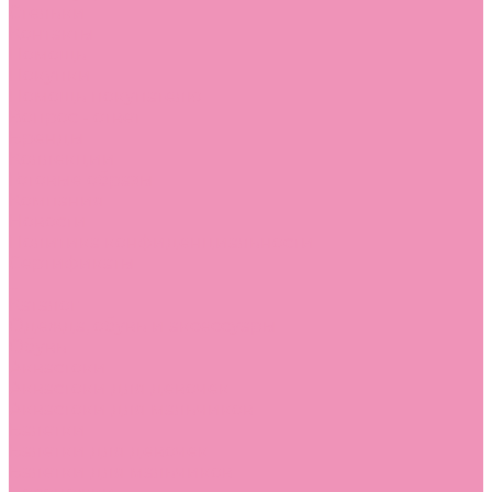
Стельки
Контакты
Помощь
Покупки
Помощь покупателю
Вопрос - ответ
Бренды
Коллекции
Готовые образы
Компания
Новости
Политика конфиденциальности
Сертификаты
...
Каталог
Одежда, обувь и аксессуары
Обувь
Аквастоки
Аквастоки для девочек
Аквастоки для мальчиков
Балетки
Балетки для девочек
Балетки для мальчиков