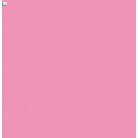
Обувь
Аквастоки
Балетки
Босоножки
Ботильоны
Ботинки
Валенки
Джазовки
Дутики
Кеды
Кроссовки
Лоферы
Луноходы
Мокасины
Пинетки
Полусапожки
Резиновая обувь (сабо)
Резиновые сапоги
Сандалии
Сапоги
Слиперы
Слипоны