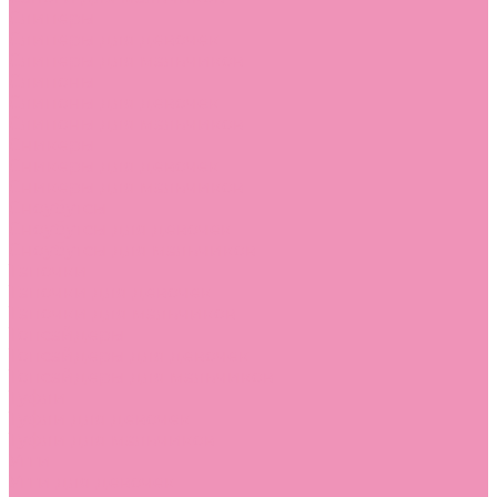
Слиперы
Слиперы для девочек
Слиперы для мальчиков
Слипоны
Слипоны для девочек
Слипоны для мальчиков
Сникеры
Сникеры для девочек
Сникеры для мальчиков
Сноубутсы
Сноубутсы для девочек
Сноубутсы для мальчиков
Тапочки
Тапочки для девочек
Тапочки для мальчиков
Топсайдеры
Топсайдеры для девочек
Топсайдеры для мальчиков
Туфли
Туфли для девочек
Туфли для мальчиков
Угги
Угги для девочек