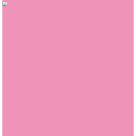
Обувь
Аквастоки
Балетки
Босоножки
Ботильоны
Ботинки
Валенки
Джазовки
Дутики
Кеды
Кроссовки
Лоферы
Луноходы
Мокасины
Пинетки
Полусапожки
Резиновая обувь (сабо)
Резиновые сапоги
Сандалии
Сапоги
Слиперы
Слипоны