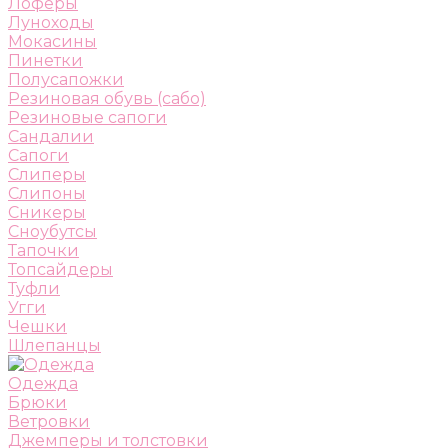
Лоферы
Луноходы
Мокасины
Пинетки
Полусапожки
Резиновая обувь (сабо)
Резиновые сапоги
Сандалии
Сапоги
Слиперы
Слипоны
Сникеры
Сноубутсы
Тапочки
Топсайдеры
Туфли
Угги
Чешки
Шлепанцы
Одежда
Брюки
Ветровки
Джемперы и толстовки