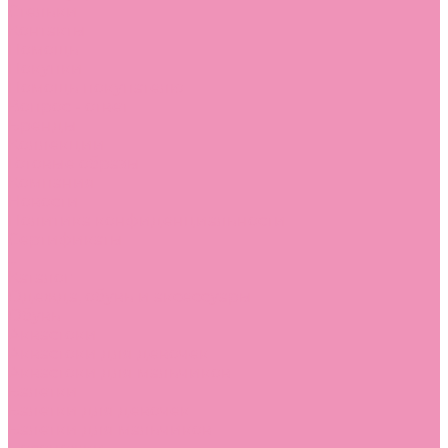
Стельки
Контакты
Помощь
Покупки
Помощь покупателю
Вопрос - ответ
Бренды
Коллекции
Готовые образы
Компания
Новости
Политика конфиденциальности
Сертификаты
...
Каталог
Одежда, обувь и аксессуары
Обувь
Аквастоки
Аквастоки для девочек
Аквастоки для мальчиков
Балетки
Балетки для девочек
Балетки для мальчиков