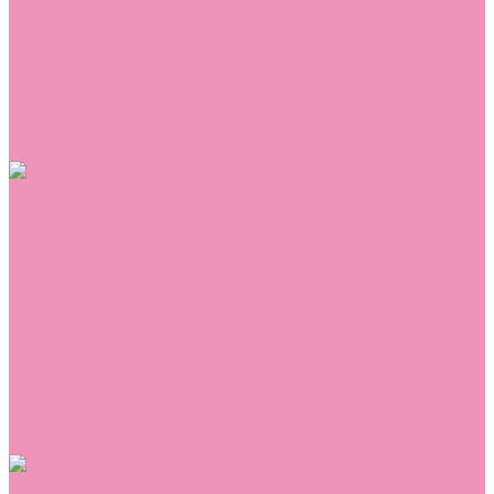
Сникеры
Сноубутсы
Тапочки
Топсайдеры
Туфли
Угги
Чешки
Шлепанцы
Одежда
Брюки
Ветровки
Джемперы и толстовки
Домашняя одежда
Комбинезоны
Комплекты
Конверты
Куртки
Платья
Полукомбинезоны
Пуховики
Туники
Аксессуары