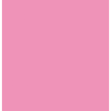
Босоножки
Босоножки для девочек
Босоножки для мальчиков
Ботильоны
Ботильоны для девочек
Ботинки
Ботинки для девочек
Ботинки для мальчиков
Валенки
Валенки для девочек
Валенки для мальчиков
Джазовки
Джазовки для девочек
Дутики
Дутики для девочек
Дутики для мальчиков
Кеды
Кеды для девочек
Кеды для мальчиков
Кроссовки
Кроссовки для девочек
Кроссовки для мальчиков
Лоферы
Лоферы для девочек