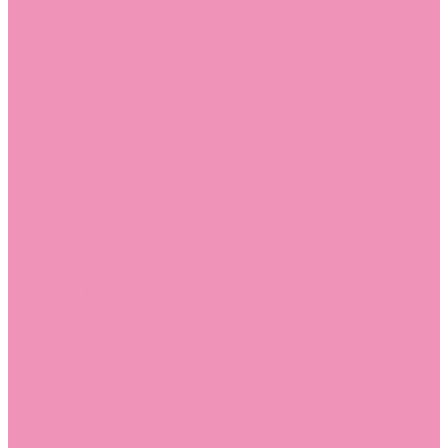
Угги для мальчиков
Чешки
Чешки для девочек
Чешки для мальчиков
Шлепанцы
Шлепанцы для девочек
Шлепанцы для мальчиков
Одежда
Брюки
Ветровки
Джемперы и толстовки
Домашняя одежда
Пижамы
Комбинезоны
Комплекты
Конверты
Куртки
Платья
Полукомбинезоны
Пуховики
Туники
Аксессуары
Стельки
Контакты