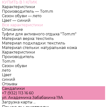
КУПИТЬ В 1 КЛИК
Характеристики
Производитель
—
Tom.m
Сезон обуви
—
лето
Цвет
—
синий
Все характеристики
Описание
Туфли для активного отдыха "Tom.m"
Материал верха: текстиль
Материал подкладки: текстиль
Материал стельки: натуральная кожа
Характеристики
Производитель
Tom.m
Сезон обуви
лето
Цвет
синий
Отзывы
Сандалики
+7 (932) 113 16 60
ул. Академика Забабахина 19А
Загрузка карты ...