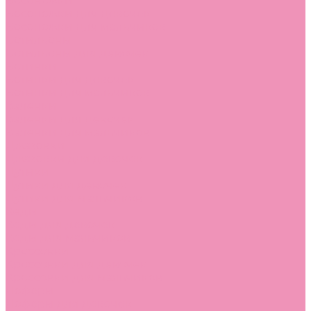
Босоножки
Босоножки для девочек
Босоножки для мальчиков
Ботильоны
Ботильоны для девочек
Ботинки
Ботинки для девочек
Ботинки для мальчиков
Валенки
Валенки для девочек
Валенки для мальчиков
Джазовки
Джазовки для девочек
Дутики
Дутики для девочек
Дутики для мальчиков
Кеды
Кеды для девочек
Кеды для мальчиков
Кроссовки
Кроссовки для девочек
Кроссовки для мальчиков
Лоферы
Лоферы для девочек