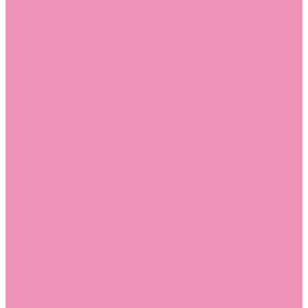
Стельки
Контакты
Помощь
Покупки
Помощь покупателю
Вопрос - ответ
Бренды
Коллекции
Готовые образы
Компания
Новости
Политика конфиденциальности
Сертификаты
...
Каталог
Одежда, обувь и аксессуары
Обувь
Аквастоки
Аквастоки для девочек
Аквастоки для мальчиков
Балетки
Балетки для девочек
Балетки для мальчиков