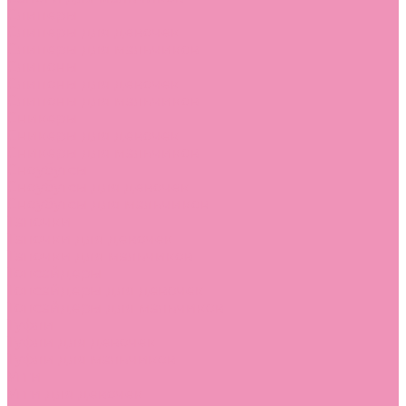
Слиперы
Слиперы для девочек
Слиперы для мальчиков
Слипоны
Слипоны для девочек
Слипоны для мальчиков
Сникеры
Сникеры для девочек
Сникеры для мальчиков
Сноубутсы
Сноубутсы для девочек
Сноубутсы для мальчиков
Тапочки
Тапочки для девочек
Тапочки для мальчиков
Топсайдеры
Топсайдеры для девочек
Топсайдеры для мальчиков
Туфли
Туфли для девочек
Туфли для мальчиков
Угги
Угги для девочек