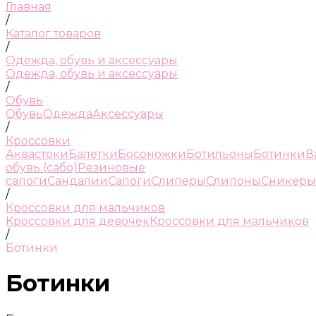
Главная
/
Каталог товаров
/
Одежда, обувь и аксессуары
Одежда, обувь и аксессуары
/
Обувь
Обувь
Одежда
Аксессуары
/
Кроссовки
Аквастоки
Балетки
Босоножки
Ботильоны
Ботинки
В
обувь (сабо)
Резиновые
сапоги
Сандалии
Сапоги
Слиперы
Слипоны
Сникеры
/
Кроссовки для мальчиков
Кроссовки для девочек
Кроссовки для мальчиков
/
Ботинки
Ботинки