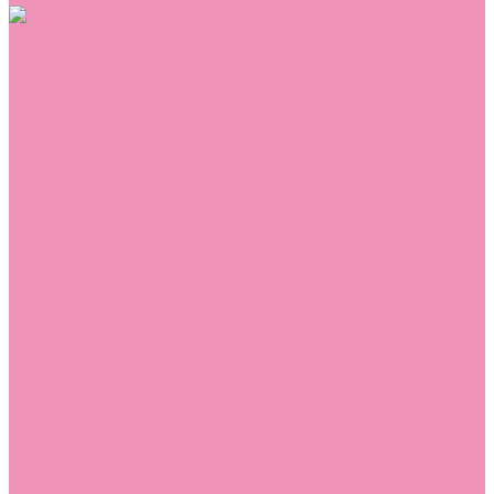
Обувь
Аквастоки
Балетки
Босоножки
Ботильоны
Ботинки
Валенки
Джазовки
Дутики
Кеды
Кроссовки
Лоферы
Луноходы
Мокасины
Пинетки
Полусапожки
Резиновая обувь (сабо)
Резиновые сапоги
Сандалии
Сапоги
Слиперы
Слипоны