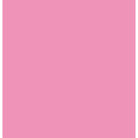
Угги для мальчиков
Чешки
Чешки для девочек
Чешки для мальчиков
Шлепанцы
Шлепанцы для девочек
Шлепанцы для мальчиков
Одежда
Брюки
Ветровки
Джемперы и толстовки
Домашняя одежда
Пижамы
Комбинезоны
Комплекты
Конверты
Куртки
Платья
Полукомбинезоны
Пуховики
Туники
Аксессуары
Стельки
Контакты