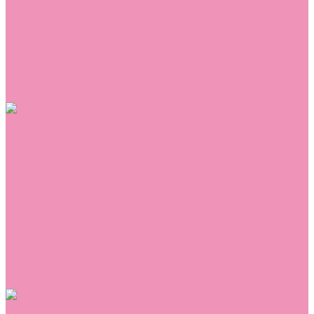
Сникеры
Сноубутсы
Тапочки
Топсайдеры
Туфли
Угги
Чешки
Шлепанцы
Одежда
Брюки
Ветровки
Джемперы и толстовки
Домашняя одежда
Комбинезоны
Комплекты
Конверты
Куртки
Платья
Полукомбинезоны
Пуховики
Туники
Аксессуары