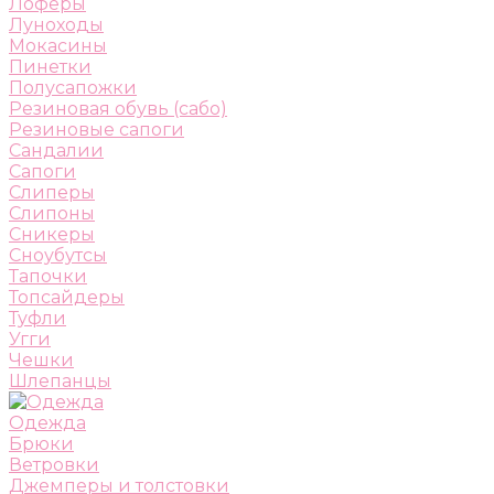
Лоферы
Луноходы
Мокасины
Пинетки
Полусапожки
Резиновая обувь (сабо)
Резиновые сапоги
Сандалии
Сапоги
Слиперы
Слипоны
Сникеры
Сноубутсы
Тапочки
Топсайдеры
Туфли
Угги
Чешки
Шлепанцы
Одежда
Брюки
Ветровки
Джемперы и толстовки