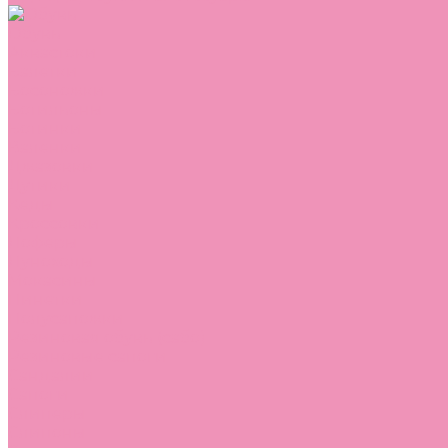
Обувь
Аквастоки
Балетки
Босоножки
Ботильоны
Ботинки
Валенки
Джазовки
Дутики
Кеды
Кроссовки
Лоферы
Луноходы
Мокасины
Пинетки
Полусапожки
Резиновая обувь (сабо)
Резиновые сапоги
Сандалии
Сапоги
Слиперы
Слипоны