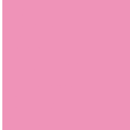
Стельки
Контакты
Помощь
Покупки
Помощь покупателю
Вопрос - ответ
Бренды
Коллекции
Готовые образы
Компания
Новости
Политика конфиденциальности
Сертификаты
...
Каталог
Одежда, обувь и аксессуары
Обувь
Аквастоки
Аквастоки для девочек
Аквастоки для мальчиков
Балетки
Балетки для девочек
Балетки для мальчиков