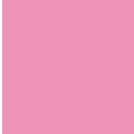
Босоножки
Босоножки для девочек
Босоножки для мальчиков
Ботильоны
Ботильоны для девочек
Ботинки
Ботинки для девочек
Ботинки для мальчиков
Валенки
Валенки для девочек
Валенки для мальчиков
Джазовки
Джазовки для девочек
Дутики
Дутики для девочек
Дутики для мальчиков
Кеды
Кеды для девочек
Кеды для мальчиков
Кроссовки
Кроссовки для девочек
Кроссовки для мальчиков
Лоферы
Лоферы для девочек