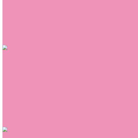
Сникеры
Сноубутсы
Тапочки
Топсайдеры
Туфли
Угги
Чешки
Шлепанцы
Одежда
Брюки
Ветровки
Джемперы и толстовки
Домашняя одежда
Комбинезоны
Комплекты
Конверты
Куртки
Платья
Полукомбинезоны
Пуховики
Туники
Аксессуары