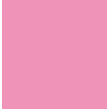
Угги для мальчиков
Чешки
Чешки для девочек
Чешки для мальчиков
Шлепанцы
Шлепанцы для девочек
Шлепанцы для мальчиков
Одежда
Брюки
Ветровки
Джемперы и толстовки
Домашняя одежда
Пижамы
Комбинезоны
Комплекты
Конверты
Куртки
Платья
Полукомбинезоны
Пуховики
Туники
Аксессуары
Стельки
Контакты