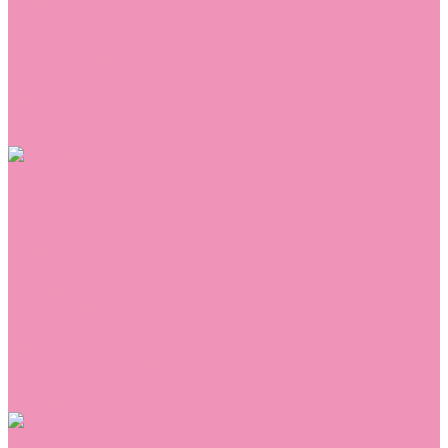
Сникеры
Сноубутсы
Тапочки
Топсайдеры
Туфли
Угги
Чешки
Шлепанцы
Одежда
Брюки
Ветровки
Джемперы и толстовки
Домашняя одежда
Комбинезоны
Комплекты
Конверты
Куртки
Платья
Полукомбинезоны
Пуховики
Туники
Аксессуары