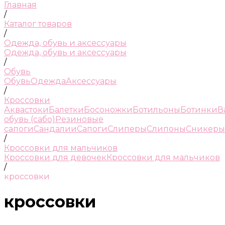
Главная
/
Каталог товаров
/
Одежда, обувь и аксессуары
Одежда, обувь и аксессуары
/
Обувь
Обувь
Одежда
Аксессуары
/
Кроссовки
Аквастоки
Балетки
Босоножки
Ботильоны
Ботинки
В
обувь (сабо)
Резиновые
сапоги
Сандалии
Сапоги
Слиперы
Слипоны
Сникеры
/
Кроссовки для мальчиков
Кроссовки для девочек
Кроссовки для мальчиков
/
кроссовки
кроссовки