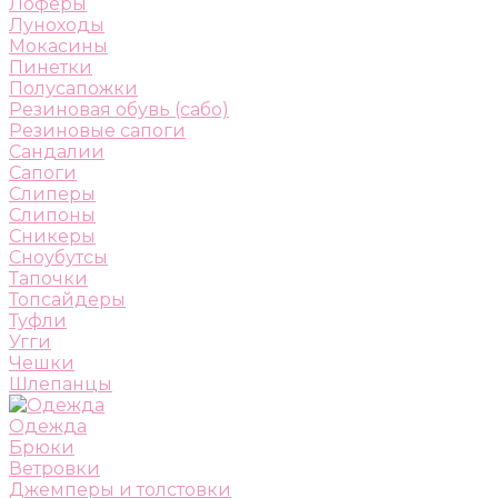
Лоферы
Луноходы
Мокасины
Пинетки
Полусапожки
Резиновая обувь (сабо)
Резиновые сапоги
Сандалии
Сапоги
Слиперы
Слипоны
Сникеры
Сноубутсы
Тапочки
Топсайдеры
Туфли
Угги
Чешки
Шлепанцы
Одежда
Брюки
Ветровки
Джемперы и толстовки