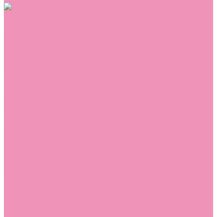
Обувь
Аквастоки
Балетки
Босоножки
Ботильоны
Ботинки
Валенки
Джазовки
Дутики
Кеды
Кроссовки
Лоферы
Луноходы
Мокасины
Пинетки
Полусапожки
Резиновая обувь (сабо)
Резиновые сапоги
Сандалии
Сапоги
Слиперы
Слипоны