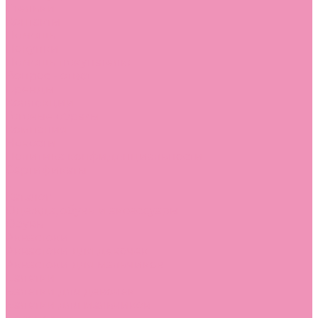
Стельки
Контакты
Помощь
Покупки
Помощь покупателю
Вопрос - ответ
Бренды
Коллекции
Готовые образы
Компания
Новости
Политика конфиденциальности
Сертификаты
...
Каталог
Одежда, обувь и аксессуары
Обувь
Аквастоки
Аквастоки для девочек
Аквастоки для мальчиков
Балетки
Балетки для девочек
Балетки для мальчиков