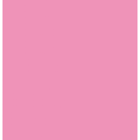
Слиперы
Слиперы для девочек
Слиперы для мальчиков
Слипоны
Слипоны для девочек
Слипоны для мальчиков
Сникеры
Сникеры для девочек
Сникеры для мальчиков
Сноубутсы
Сноубутсы для девочек
Сноубутсы для мальчиков
Тапочки
Тапочки для девочек
Тапочки для мальчиков
Топсайдеры
Топсайдеры для девочек
Топсайдеры для мальчиков
Туфли
Туфли для девочек
Туфли для мальчиков
Угги
Угги для девочек