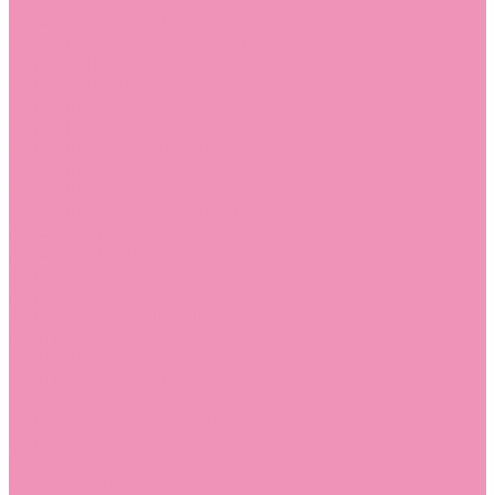
Босоножки
Босоножки для девочек
Босоножки для мальчиков
Ботильоны
Ботильоны для девочек
Ботинки
Ботинки для девочек
Ботинки для мальчиков
Валенки
Валенки для девочек
Валенки для мальчиков
Джазовки
Джазовки для девочек
Дутики
Дутики для девочек
Дутики для мальчиков
Кеды
Кеды для девочек
Кеды для мальчиков
Кроссовки
Кроссовки для девочек
Кроссовки для мальчиков
Лоферы
Лоферы для девочек