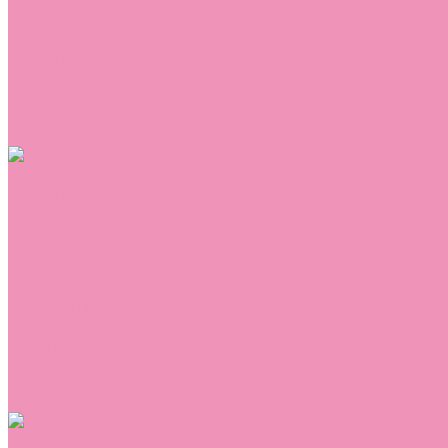
Сникеры
Сноубутсы
Тапочки
Топсайдеры
Туфли
Угги
Чешки
Шлепанцы
Одежда
Брюки
Ветровки
Джемперы и толстовки
Домашняя одежда
Комбинезоны
Комплекты
Конверты
Куртки
Платья
Полукомбинезоны
Пуховики
Туники
Аксессуары