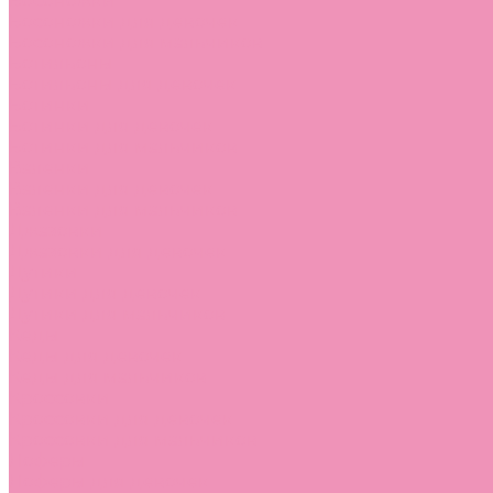
Босоножки
Босоножки для девочек
Босоножки для мальчиков
Ботильоны
Ботильоны для девочек
Ботинки
Ботинки для девочек
Ботинки для мальчиков
Валенки
Валенки для девочек
Валенки для мальчиков
Джазовки
Джазовки для девочек
Дутики
Дутики для девочек
Дутики для мальчиков
Кеды
Кеды для девочек
Кеды для мальчиков
Кроссовки
Кроссовки для девочек
Кроссовки для мальчиков
Лоферы
Лоферы для девочек