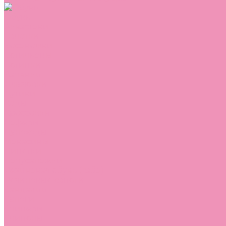
Обувь
Аквастоки
Балетки
Босоножки
Ботильоны
Ботинки
Валенки
Джазовки
Дутики
Кеды
Кроссовки
Лоферы
Луноходы
Мокасины
Пинетки
Полусапожки
Резиновая обувь (сабо)
Резиновые сапоги
Сандалии
Сапоги
Слиперы
Слипоны