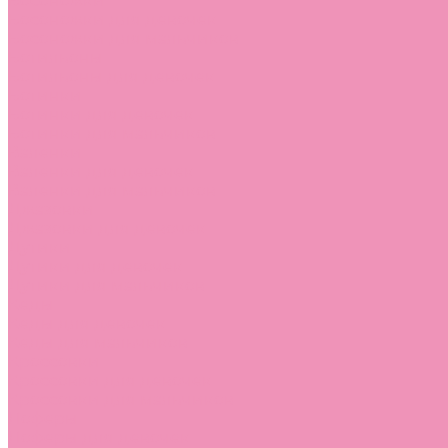
Босоножки
Босоножки для девочек
Босоножки для мальчиков
Ботильоны
Ботильоны для девочек
Ботинки
Ботинки для девочек
Ботинки для мальчиков
Валенки
Валенки для девочек
Валенки для мальчиков
Джазовки
Джазовки для девочек
Дутики
Дутики для девочек
Дутики для мальчиков
Кеды
Кеды для девочек
Кеды для мальчиков
Кроссовки
Кроссовки для девочек
Кроссовки для мальчиков
Лоферы
Лоферы для девочек