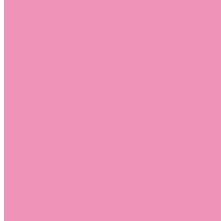
Стельки
Контакты
Помощь
Покупки
Помощь покупателю
Вопрос - ответ
Бренды
Коллекции
Готовые образы
Компания
Новости
Политика конфиденциальности
Сертификаты
...
Каталог
Одежда, обувь и аксессуары
Обувь
Аквастоки
Аквастоки для девочек
Аквастоки для мальчиков
Балетки
Балетки для девочек
Балетки для мальчиков