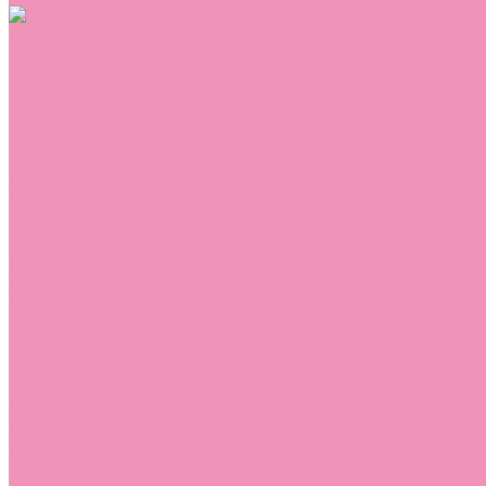
Обувь
Аквастоки
Балетки
Босоножки
Ботильоны
Ботинки
Валенки
Джазовки
Дутики
Кеды
Кроссовки
Лоферы
Луноходы
Мокасины
Пинетки
Полусапожки
Резиновая обувь (сабо)
Резиновые сапоги
Сандалии
Сапоги
Слиперы
Слипоны