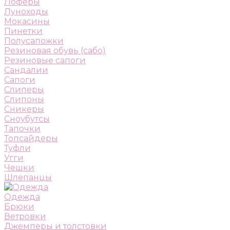
Лоферы
Луноходы
Мокасины
Пинетки
Полусапожки
Резиновая обувь (сабо)
Резиновые сапоги
Сандалии
Сапоги
Слиперы
Слипоны
Сникеры
Сноубутсы
Тапочки
Топсайдеры
Туфли
Угги
Чешки
Шлепанцы
Одежда
Брюки
Ветровки
Джемперы и толстовки