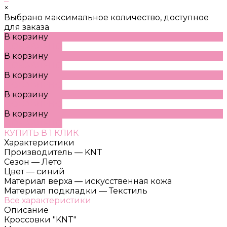
×
Выбрано максимальное количество, доступное
для заказа
В корзину
ДОБАВЛЕНО
В корзину
ДОБАВЛЕНО
В корзину
ДОБАВЛЕНО
В корзину
ДОБАВЛЕНО
В корзину
ДОБАВЛЕНО
КУПИТЬ В 1 КЛИК
Характеристики
Производитель
—
KNT
Сезон
—
Лето
Цвет
—
синий
Материал верха
—
искусственная кожа
Материал подкладки
—
Текстиль
Все характеристики
Описание
Кроссовки "KNT"