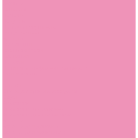
Стельки
Контакты
Помощь
Покупки
Помощь покупателю
Вопрос - ответ
Бренды
Коллекции
Готовые образы
Компания
Новости
Политика конфиденциальности
Сертификаты
...
Каталог
Одежда, обувь и аксессуары
Обувь
Аквастоки
Аквастоки для девочек
Аквастоки для мальчиков
Балетки
Балетки для девочек
Балетки для мальчиков