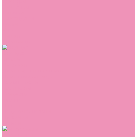
Сникеры
Сноубутсы
Тапочки
Топсайдеры
Туфли
Угги
Чешки
Шлепанцы
Одежда
Брюки
Ветровки
Джемперы и толстовки
Домашняя одежда
Комбинезоны
Комплекты
Конверты
Куртки
Платья
Полукомбинезоны
Пуховики
Туники
Аксессуары