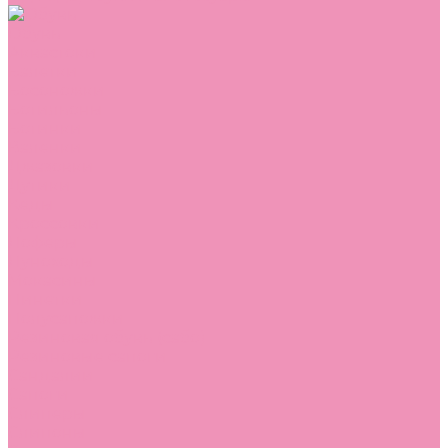
Обувь
Аквастоки
Балетки
Босоножки
Ботильоны
Ботинки
Валенки
Джазовки
Дутики
Кеды
Кроссовки
Лоферы
Луноходы
Мокасины
Пинетки
Полусапожки
Резиновая обувь (сабо)
Резиновые сапоги
Сандалии
Сапоги
Слиперы
Слипоны