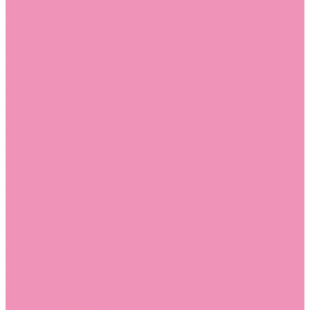
Босоножки
Босоножки для девочек
Босоножки для мальчиков
Ботильоны
Ботильоны для девочек
Ботинки
Ботинки для девочек
Ботинки для мальчиков
Валенки
Валенки для девочек
Валенки для мальчиков
Джазовки
Джазовки для девочек
Дутики
Дутики для девочек
Дутики для мальчиков
Кеды
Кеды для девочек
Кеды для мальчиков
Кроссовки
Кроссовки для девочек
Кроссовки для мальчиков
Лоферы
Лоферы для девочек