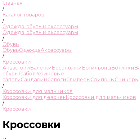
Главная
/
Каталог товаров
/
Одежда, обувь и аксессуары
Одежда, обувь и аксессуары
/
Обувь
Обувь
Одежда
Аксессуары
/
Кроссовки
Аквастоки
Балетки
Босоножки
Ботильоны
Ботинки
В
обувь (сабо)
Резиновые
сапоги
Сандалии
Сапоги
Слиперы
Слипоны
Сникеры
/
Кроссовки для мальчиков
Кроссовки для девочек
Кроссовки для мальчиков
/
Кроссовки
Кроссовки