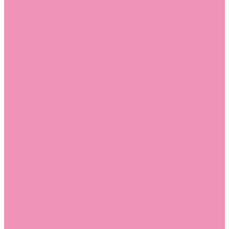
Угги для мальчиков
Чешки
Чешки для девочек
Чешки для мальчиков
Шлепанцы
Шлепанцы для девочек
Шлепанцы для мальчиков
Одежда
Брюки
Ветровки
Джемперы и толстовки
Домашняя одежда
Пижамы
Комбинезоны
Комплекты
Конверты
Куртки
Платья
Полукомбинезоны
Пуховики
Туники
Аксессуары
Стельки
Контакты