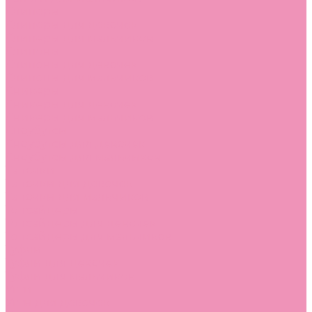
Слиперы
Слиперы для девочек
Слиперы для мальчиков
Слипоны
Слипоны для девочек
Слипоны для мальчиков
Сникеры
Сникеры для девочек
Сникеры для мальчиков
Сноубутсы
Сноубутсы для девочек
Сноубутсы для мальчиков
Тапочки
Тапочки для девочек
Тапочки для мальчиков
Топсайдеры
Топсайдеры для девочек
Топсайдеры для мальчиков
Туфли
Туфли для девочек
Туфли для мальчиков
Угги
Угги для девочек