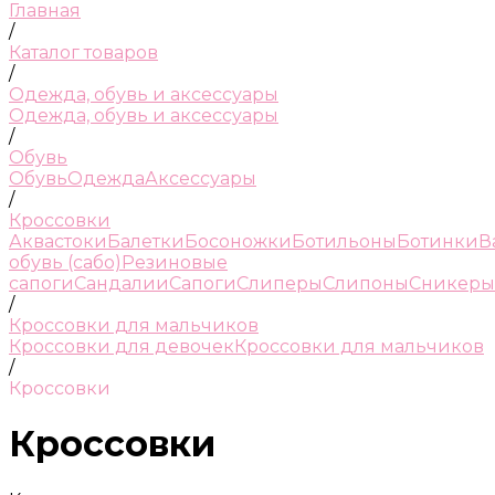
Главная
/
Каталог товаров
/
Одежда, обувь и аксессуары
Одежда, обувь и аксессуары
/
Обувь
Обувь
Одежда
Аксессуары
/
Кроссовки
Аквастоки
Балетки
Босоножки
Ботильоны
Ботинки
В
обувь (сабо)
Резиновые
сапоги
Сандалии
Сапоги
Слиперы
Слипоны
Сникеры
/
Кроссовки для мальчиков
Кроссовки для девочек
Кроссовки для мальчиков
/
Кроссовки
Кроссовки