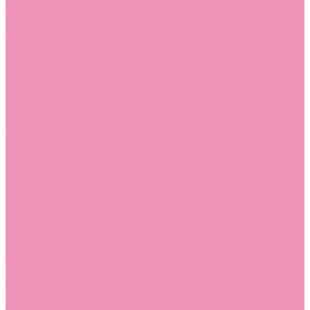
Угги для мальчиков
Чешки
Чешки для девочек
Чешки для мальчиков
Шлепанцы
Шлепанцы для девочек
Шлепанцы для мальчиков
Одежда
Брюки
Ветровки
Джемперы и толстовки
Домашняя одежда
Пижамы
Комбинезоны
Комплекты
Конверты
Куртки
Платья
Полукомбинезоны
Пуховики
Туники
Аксессуары
Стельки
Контакты