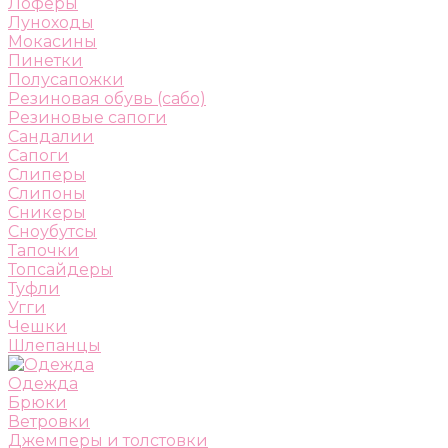
Лоферы
Луноходы
Мокасины
Пинетки
Полусапожки
Резиновая обувь (сабо)
Резиновые сапоги
Сандалии
Сапоги
Слиперы
Слипоны
Сникеры
Сноубутсы
Тапочки
Топсайдеры
Туфли
Угги
Чешки
Шлепанцы
Одежда
Брюки
Ветровки
Джемперы и толстовки