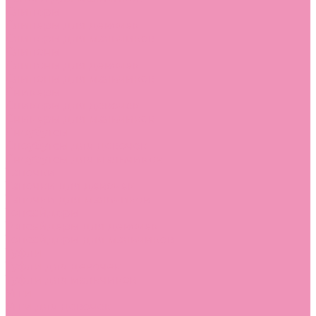
Слиперы
Слиперы для девочек
Слиперы для мальчиков
Слипоны
Слипоны для девочек
Слипоны для мальчиков
Сникеры
Сникеры для девочек
Сникеры для мальчиков
Сноубутсы
Сноубутсы для девочек
Сноубутсы для мальчиков
Тапочки
Тапочки для девочек
Тапочки для мальчиков
Топсайдеры
Топсайдеры для девочек
Топсайдеры для мальчиков
Туфли
Туфли для девочек
Туфли для мальчиков
Угги
Угги для девочек