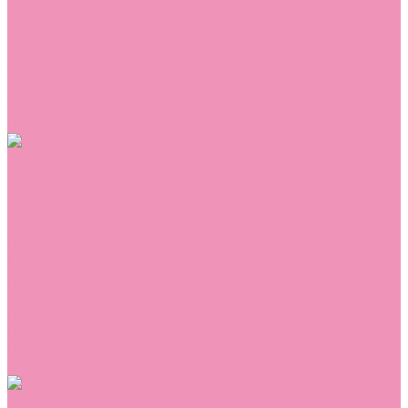
Сникеры
Сноубутсы
Тапочки
Топсайдеры
Туфли
Угги
Чешки
Шлепанцы
Одежда
Брюки
Ветровки
Джемперы и толстовки
Домашняя одежда
Комбинезоны
Комплекты
Конверты
Куртки
Платья
Полукомбинезоны
Пуховики
Туники
Аксессуары