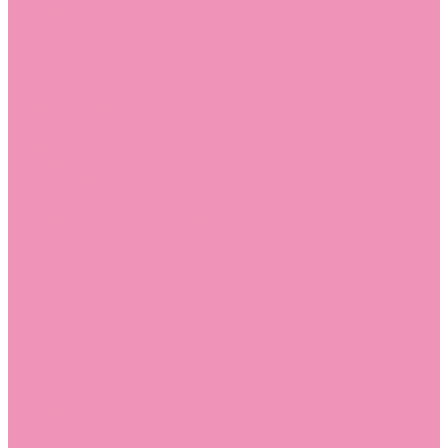
Стельки
Контакты
Помощь
Покупки
Помощь покупателю
Вопрос - ответ
Бренды
Коллекции
Готовые образы
Компания
Новости
Политика конфиденциальности
Сертификаты
...
Каталог
Одежда, обувь и аксессуары
Обувь
Аквастоки
Аквастоки для девочек
Аквастоки для мальчиков
Балетки
Балетки для девочек
Балетки для мальчиков