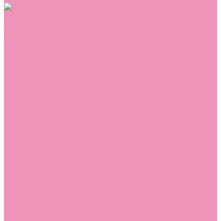
Обувь
Аквастоки
Балетки
Босоножки
Ботильоны
Ботинки
Валенки
Джазовки
Дутики
Кеды
Кроссовки
Лоферы
Луноходы
Мокасины
Пинетки
Полусапожки
Резиновая обувь (сабо)
Резиновые сапоги
Сандалии
Сапоги
Слиперы
Слипоны