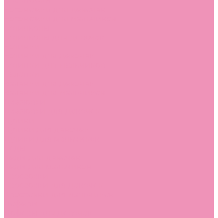
Босоножки
Босоножки для девочек
Босоножки для мальчиков
Ботильоны
Ботильоны для девочек
Ботинки
Ботинки для девочек
Ботинки для мальчиков
Валенки
Валенки для девочек
Валенки для мальчиков
Джазовки
Джазовки для девочек
Дутики
Дутики для девочек
Дутики для мальчиков
Кеды
Кеды для девочек
Кеды для мальчиков
Кроссовки
Кроссовки для девочек
Кроссовки для мальчиков
Лоферы
Лоферы для девочек