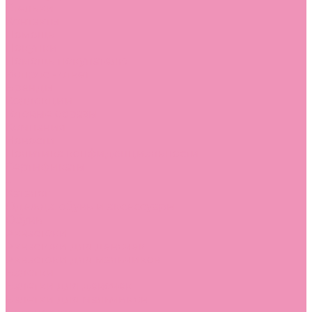
Стельки
Контакты
Помощь
Покупки
Помощь покупателю
Вопрос - ответ
Бренды
Коллекции
Готовые образы
Компания
Новости
Политика конфиденциальности
Сертификаты
...
Каталог
Одежда, обувь и аксессуары
Обувь
Аквастоки
Аквастоки для девочек
Аквастоки для мальчиков
Балетки
Балетки для девочек
Балетки для мальчиков