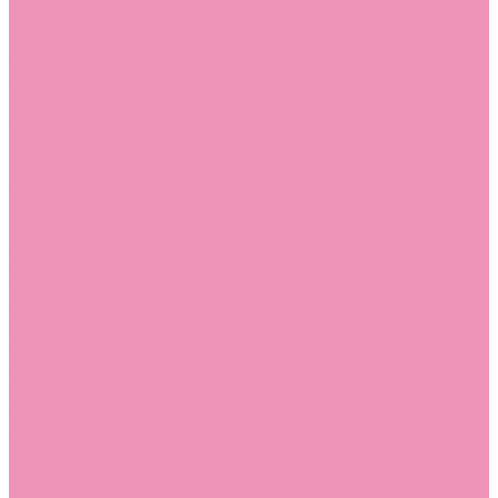
Слиперы
Слиперы для девочек
Слиперы для мальчиков
Слипоны
Слипоны для девочек
Слипоны для мальчиков
Сникеры
Сникеры для девочек
Сникеры для мальчиков
Сноубутсы
Сноубутсы для девочек
Сноубутсы для мальчиков
Тапочки
Тапочки для девочек
Тапочки для мальчиков
Топсайдеры
Топсайдеры для девочек
Топсайдеры для мальчиков
Туфли
Туфли для девочек
Туфли для мальчиков
Угги
Угги для девочек