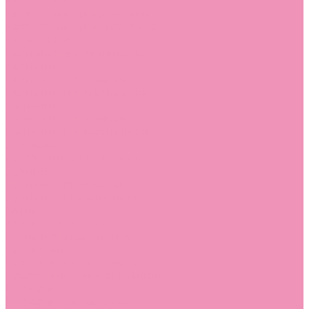
Босоножки
Босоножки для девочек
Босоножки для мальчиков
Ботильоны
Ботильоны для девочек
Ботинки
Ботинки для девочек
Ботинки для мальчиков
Валенки
Валенки для девочек
Валенки для мальчиков
Джазовки
Джазовки для девочек
Дутики
Дутики для девочек
Дутики для мальчиков
Кеды
Кеды для девочек
Кеды для мальчиков
Кроссовки
Кроссовки для девочек
Кроссовки для мальчиков
Лоферы
Лоферы для девочек