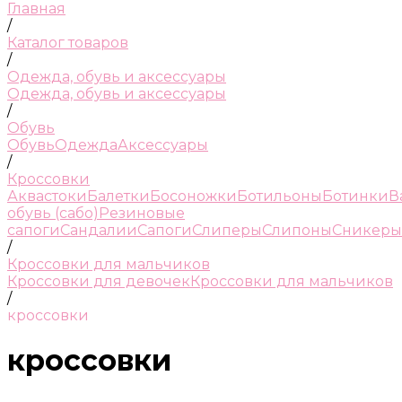
Главная
/
Каталог товаров
/
Одежда, обувь и аксессуары
Одежда, обувь и аксессуары
/
Обувь
Обувь
Одежда
Аксессуары
/
Кроссовки
Аквастоки
Балетки
Босоножки
Ботильоны
Ботинки
В
обувь (сабо)
Резиновые
сапоги
Сандалии
Сапоги
Слиперы
Слипоны
Сникеры
/
Кроссовки для мальчиков
Кроссовки для девочек
Кроссовки для мальчиков
/
кроссовки
кроссовки