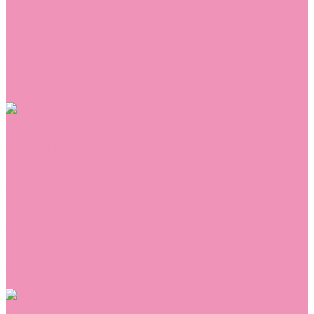
Сникеры
Сноубутсы
Тапочки
Топсайдеры
Туфли
Угги
Чешки
Шлепанцы
Одежда
Брюки
Ветровки
Джемперы и толстовки
Домашняя одежда
Комбинезоны
Комплекты
Конверты
Куртки
Платья
Полукомбинезоны
Пуховики
Туники
Аксессуары