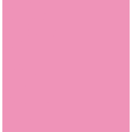
Угги для мальчиков
Чешки
Чешки для девочек
Чешки для мальчиков
Шлепанцы
Шлепанцы для девочек
Шлепанцы для мальчиков
Одежда
Брюки
Ветровки
Джемперы и толстовки
Домашняя одежда
Пижамы
Комбинезоны
Комплекты
Конверты
Куртки
Платья
Полукомбинезоны
Пуховики
Туники
Аксессуары
Стельки
Контакты