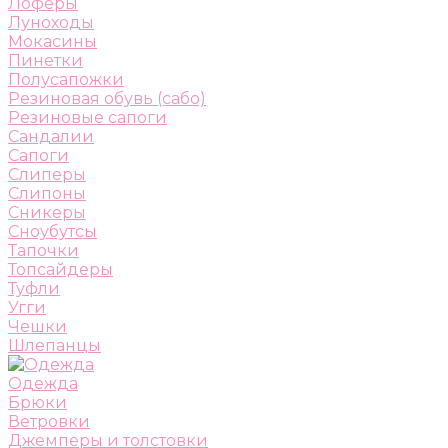
Лоферы
Луноходы
Мокасины
Пинетки
Полусапожки
Резиновая обувь (сабо)
Резиновые сапоги
Сандалии
Сапоги
Слиперы
Слипоны
Сникеры
Сноубутсы
Тапочки
Топсайдеры
Туфли
Угги
Чешки
Шлепанцы
Одежда
Брюки
Ветровки
Джемперы и толстовки