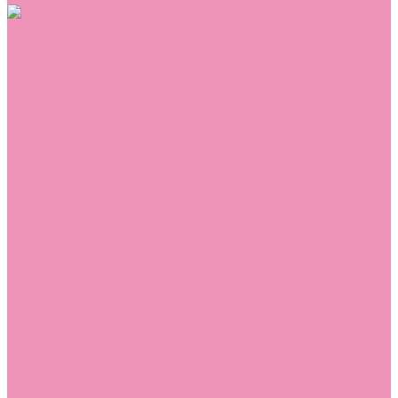
Обувь
Аквастоки
Балетки
Босоножки
Ботильоны
Ботинки
Валенки
Джазовки
Дутики
Кеды
Кроссовки
Лоферы
Луноходы
Мокасины
Пинетки
Полусапожки
Резиновая обувь (сабо)
Резиновые сапоги
Сандалии
Сапоги
Слиперы
Слипоны