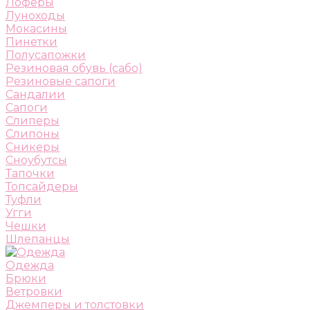
Лоферы
Луноходы
Мокасины
Пинетки
Полусапожки
Резиновая обувь (сабо)
Резиновые сапоги
Сандалии
Сапоги
Слиперы
Слипоны
Сникеры
Сноубутсы
Тапочки
Топсайдеры
Туфли
Угги
Чешки
Шлепанцы
Одежда
Брюки
Ветровки
Джемперы и толстовки