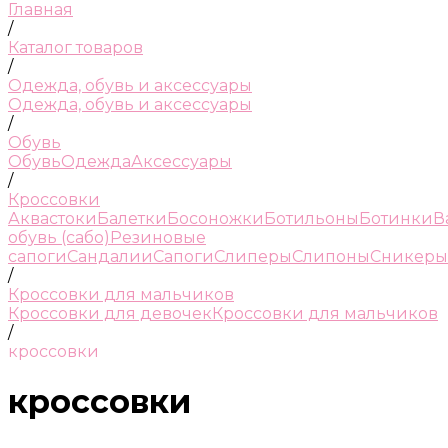
Главная
/
Каталог товаров
/
Одежда, обувь и аксессуары
Одежда, обувь и аксессуары
/
Обувь
Обувь
Одежда
Аксессуары
/
Кроссовки
Аквастоки
Балетки
Босоножки
Ботильоны
Ботинки
В
обувь (сабо)
Резиновые
сапоги
Сандалии
Сапоги
Слиперы
Слипоны
Сникеры
/
Кроссовки для мальчиков
Кроссовки для девочек
Кроссовки для мальчиков
/
кроссовки
кроссовки