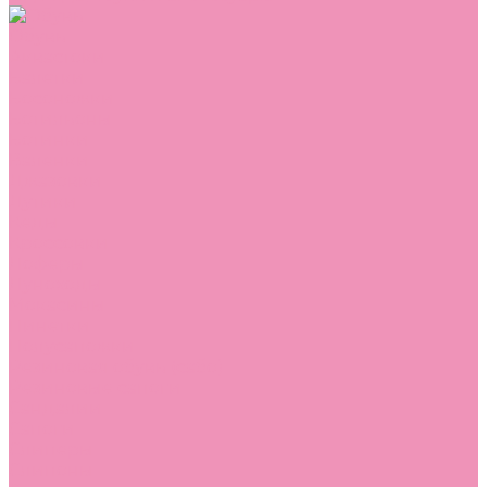
Обувь
Аквастоки
Балетки
Босоножки
Ботильоны
Ботинки
Валенки
Джазовки
Дутики
Кеды
Кроссовки
Лоферы
Луноходы
Мокасины
Пинетки
Полусапожки
Резиновая обувь (сабо)
Резиновые сапоги
Сандалии
Сапоги
Слиперы
Слипоны