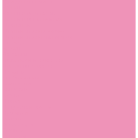
Угги для мальчиков
Чешки
Чешки для девочек
Чешки для мальчиков
Шлепанцы
Шлепанцы для девочек
Шлепанцы для мальчиков
Одежда
Брюки
Ветровки
Джемперы и толстовки
Домашняя одежда
Пижамы
Комбинезоны
Комплекты
Конверты
Куртки
Платья
Полукомбинезоны
Пуховики
Туники
Аксессуары
Стельки
Контакты