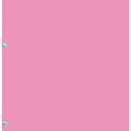
Сникеры
Сноубутсы
Тапочки
Топсайдеры
Туфли
Угги
Чешки
Шлепанцы
Одежда
Брюки
Ветровки
Джемперы и толстовки
Домашняя одежда
Комбинезоны
Комплекты
Конверты
Куртки
Платья
Полукомбинезоны
Пуховики
Туники
Аксессуары