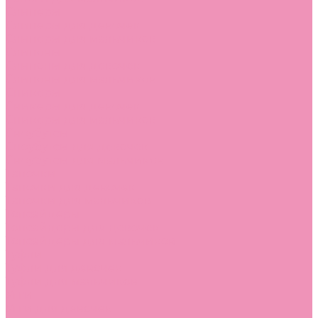
Слиперы
Слиперы для девочек
Слиперы для мальчиков
Слипоны
Слипоны для девочек
Слипоны для мальчиков
Сникеры
Сникеры для девочек
Сникеры для мальчиков
Сноубутсы
Сноубутсы для девочек
Сноубутсы для мальчиков
Тапочки
Тапочки для девочек
Тапочки для мальчиков
Топсайдеры
Топсайдеры для девочек
Топсайдеры для мальчиков
Туфли
Туфли для девочек
Туфли для мальчиков
Угги
Угги для девочек