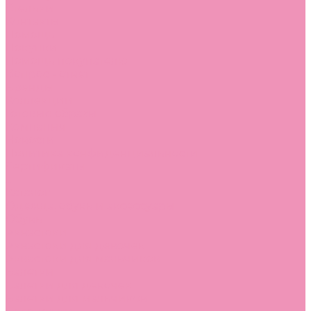
Стельки
Контакты
Помощь
Покупки
Помощь покупателю
Вопрос - ответ
Бренды
Коллекции
Готовые образы
Компания
Новости
Политика конфиденциальности
Сертификаты
...
Каталог
Одежда, обувь и аксессуары
Обувь
Аквастоки
Аквастоки для девочек
Аквастоки для мальчиков
Балетки
Балетки для девочек
Балетки для мальчиков