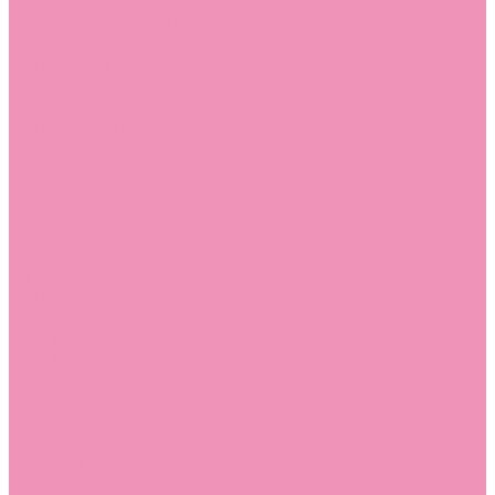
Босоножки
Босоножки для девочек
Босоножки для мальчиков
Ботильоны
Ботильоны для девочек
Ботинки
Ботинки для девочек
Ботинки для мальчиков
Валенки
Валенки для девочек
Валенки для мальчиков
Джазовки
Джазовки для девочек
Дутики
Дутики для девочек
Дутики для мальчиков
Кеды
Кеды для девочек
Кеды для мальчиков
Кроссовки
Кроссовки для девочек
Кроссовки для мальчиков
Лоферы
Лоферы для девочек