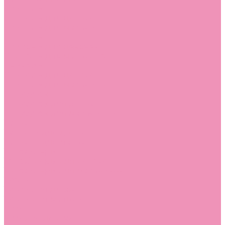
Слиперы
Слиперы для девочек
Слиперы для мальчиков
Слипоны
Слипоны для девочек
Слипоны для мальчиков
Сникеры
Сникеры для девочек
Сникеры для мальчиков
Сноубутсы
Сноубутсы для девочек
Сноубутсы для мальчиков
Тапочки
Тапочки для девочек
Тапочки для мальчиков
Топсайдеры
Топсайдеры для девочек
Топсайдеры для мальчиков
Туфли
Туфли для девочек
Туфли для мальчиков
Угги
Угги для девочек