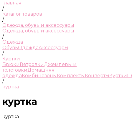
Главная
/
Каталог товаров
/
Одежда, обувь и аксессуары
Одежда, обувь и аксессуары
/
Одежда
Обувь
Одежда
Аксессуары
/
Куртки
Брюки
Ветровки
Джемперы и
толстовки
Домашняя
одежда
Комбинезоны
Комплекты
Конверты
Куртки
П
/
куртка
куртка
куртка