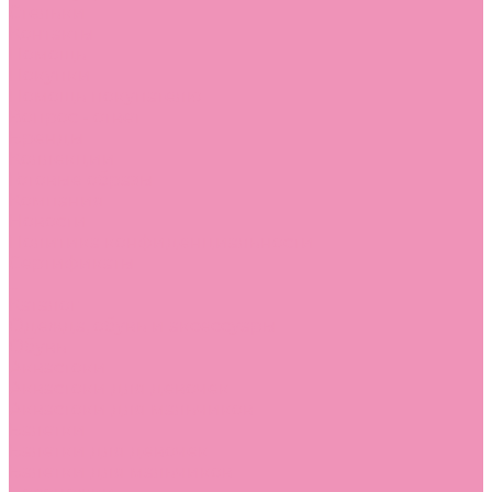
Стельки
Контакты
Помощь
Покупки
Помощь покупателю
Вопрос - ответ
Бренды
Коллекции
Готовые образы
Компания
Новости
Политика конфиденциальности
Сертификаты
...
Каталог
Одежда, обувь и аксессуары
Обувь
Аквастоки
Аквастоки для девочек
Аквастоки для мальчиков
Балетки
Балетки для девочек
Балетки для мальчиков