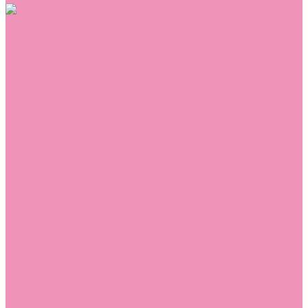
Обувь
Аквастоки
Балетки
Босоножки
Ботильоны
Ботинки
Валенки
Джазовки
Дутики
Кеды
Кроссовки
Лоферы
Луноходы
Мокасины
Пинетки
Полусапожки
Резиновая обувь (сабо)
Резиновые сапоги
Сандалии
Сапоги
Слиперы
Слипоны