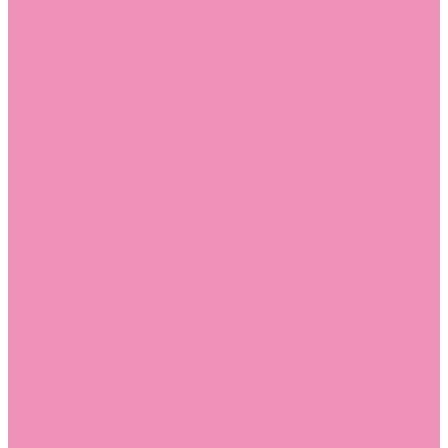
Босоножки
Босоножки для девочек
Босоножки для мальчиков
Ботильоны
Ботильоны для девочек
Ботинки
Ботинки для девочек
Ботинки для мальчиков
Валенки
Валенки для девочек
Валенки для мальчиков
Джазовки
Джазовки для девочек
Дутики
Дутики для девочек
Дутики для мальчиков
Кеды
Кеды для девочек
Кеды для мальчиков
Кроссовки
Кроссовки для девочек
Кроссовки для мальчиков
Лоферы
Лоферы для девочек