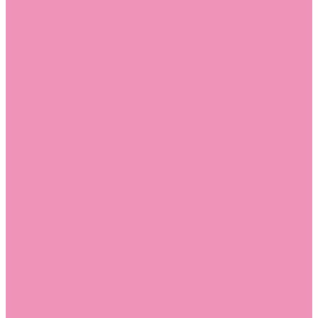
Угги для мальчиков
Чешки
Чешки для девочек
Чешки для мальчиков
Шлепанцы
Шлепанцы для девочек
Шлепанцы для мальчиков
Одежда
Брюки
Ветровки
Джемперы и толстовки
Домашняя одежда
Пижамы
Комбинезоны
Комплекты
Конверты
Куртки
Платья
Полукомбинезоны
Пуховики
Туники
Аксессуары
Стельки
Контакты