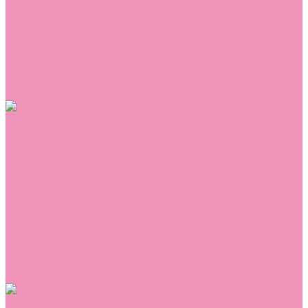
Сникеры
Сноубутсы
Тапочки
Топсайдеры
Туфли
Угги
Чешки
Шлепанцы
Одежда
Брюки
Ветровки
Джемперы и толстовки
Домашняя одежда
Комбинезоны
Комплекты
Конверты
Куртки
Платья
Полукомбинезоны
Пуховики
Туники
Аксессуары