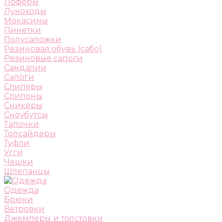
Лоферы
Луноходы
Мокасины
Пинетки
Полусапожки
Резиновая обувь (сабо)
Резиновые сапоги
Сандалии
Сапоги
Слиперы
Слипоны
Сникеры
Сноубутсы
Тапочки
Топсайдеры
Туфли
Угги
Чешки
Шлепанцы
Одежда
Брюки
Ветровки
Джемперы и толстовки