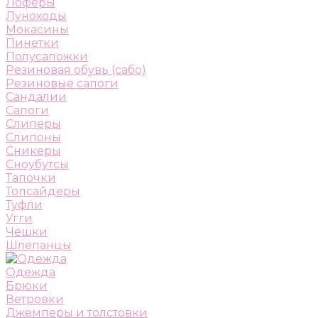
Лоферы
Луноходы
Мокасины
Пинетки
Полусапожки
Резиновая обувь (сабо)
Резиновые сапоги
Сандалии
Сапоги
Слиперы
Слипоны
Сникеры
Сноубутсы
Тапочки
Топсайдеры
Туфли
Угги
Чешки
Шлепанцы
Одежда
Брюки
Ветровки
Джемперы и толстовки