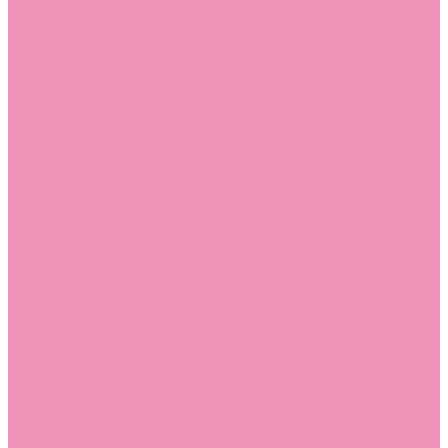
Босоножки
Босоножки для девочек
Босоножки для мальчиков
Ботильоны
Ботильоны для девочек
Ботинки
Ботинки для девочек
Ботинки для мальчиков
Валенки
Валенки для девочек
Валенки для мальчиков
Джазовки
Джазовки для девочек
Дутики
Дутики для девочек
Дутики для мальчиков
Кеды
Кеды для девочек
Кеды для мальчиков
Кроссовки
Кроссовки для девочек
Кроссовки для мальчиков
Лоферы
Лоферы для девочек