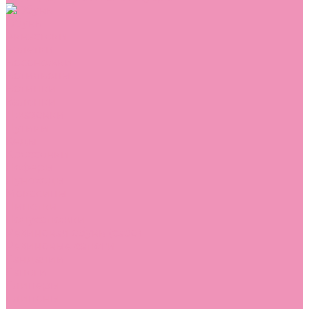
Обувь
Аквастоки
Балетки
Босоножки
Ботильоны
Ботинки
Валенки
Джазовки
Дутики
Кеды
Кроссовки
Лоферы
Луноходы
Мокасины
Пинетки
Полусапожки
Резиновая обувь (сабо)
Резиновые сапоги
Сандалии
Сапоги
Слиперы
Слипоны