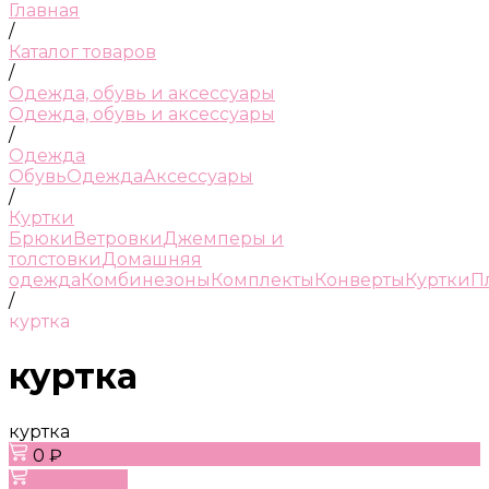
Главная
/
Каталог товаров
/
Одежда, обувь и аксессуары
Одежда, обувь и аксессуары
/
Одежда
Обувь
Одежда
Аксессуары
/
Куртки
Брюки
Ветровки
Джемперы и
толстовки
Домашняя
одежда
Комбинезоны
Комплекты
Конверты
Куртки
П
/
куртка
куртка
куртка
0 ₽
В корзину