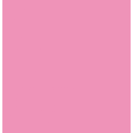
Стельки
Контакты
Помощь
Покупки
Помощь покупателю
Вопрос - ответ
Бренды
Коллекции
Готовые образы
Компания
Новости
Политика конфиденциальности
Сертификаты
...
Каталог
Одежда, обувь и аксессуары
Обувь
Аквастоки
Аквастоки для девочек
Аквастоки для мальчиков
Балетки
Балетки для девочек
Балетки для мальчиков