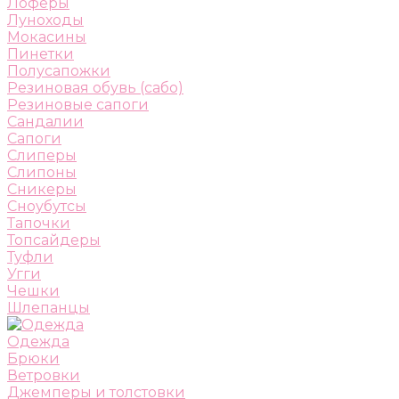
Лоферы
Луноходы
Мокасины
Пинетки
Полусапожки
Резиновая обувь (сабо)
Резиновые сапоги
Сандалии
Сапоги
Слиперы
Слипоны
Сникеры
Сноубутсы
Тапочки
Топсайдеры
Туфли
Угги
Чешки
Шлепанцы
Одежда
Брюки
Ветровки
Джемперы и толстовки