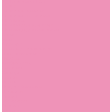
Угги для мальчиков
Чешки
Чешки для девочек
Чешки для мальчиков
Шлепанцы
Шлепанцы для девочек
Шлепанцы для мальчиков
Одежда
Брюки
Ветровки
Джемперы и толстовки
Домашняя одежда
Пижамы
Комбинезоны
Комплекты
Конверты
Куртки
Платья
Полукомбинезоны
Пуховики
Туники
Аксессуары
Стельки
Контакты