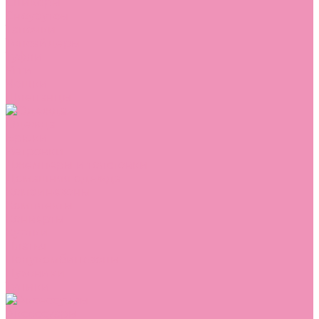
Сникеры
Сноубутсы
Тапочки
Топсайдеры
Туфли
Угги
Чешки
Шлепанцы
Одежда
Брюки
Ветровки
Джемперы и толстовки
Домашняя одежда
Комбинезоны
Комплекты
Конверты
Куртки
Платья
Полукомбинезоны
Пуховики
Туники
Аксессуары