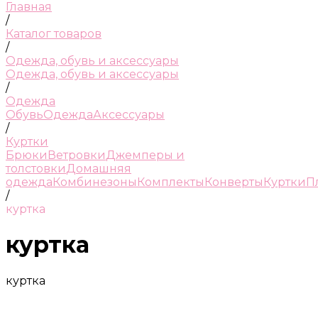
Главная
/
Каталог товаров
/
Одежда, обувь и аксессуары
Одежда, обувь и аксессуары
/
Одежда
Обувь
Одежда
Аксессуары
/
Куртки
Брюки
Ветровки
Джемперы и
толстовки
Домашняя
одежда
Комбинезоны
Комплекты
Конверты
Куртки
П
/
куртка
куртка
куртка