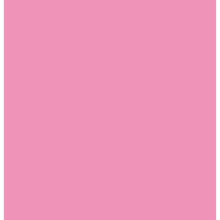
Слиперы
Слиперы для девочек
Слиперы для мальчиков
Слипоны
Слипоны для девочек
Слипоны для мальчиков
Сникеры
Сникеры для девочек
Сникеры для мальчиков
Сноубутсы
Сноубутсы для девочек
Сноубутсы для мальчиков
Тапочки
Тапочки для девочек
Тапочки для мальчиков
Топсайдеры
Топсайдеры для девочек
Топсайдеры для мальчиков
Туфли
Туфли для девочек
Туфли для мальчиков
Угги
Угги для девочек