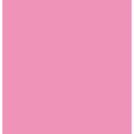
Стельки
Контакты
Помощь
Покупки
Помощь покупателю
Вопрос - ответ
Бренды
Коллекции
Готовые образы
Компания
Новости
Политика конфиденциальности
Сертификаты
...
Каталог
Одежда, обувь и аксессуары
Обувь
Аквастоки
Аквастоки для девочек
Аквастоки для мальчиков
Балетки
Балетки для девочек
Балетки для мальчиков