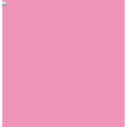
Обувь
Аквастоки
Балетки
Босоножки
Ботильоны
Ботинки
Валенки
Джазовки
Дутики
Кеды
Кроссовки
Лоферы
Луноходы
Мокасины
Пинетки
Полусапожки
Резиновая обувь (сабо)
Резиновые сапоги
Сандалии
Сапоги
Слиперы
Слипоны