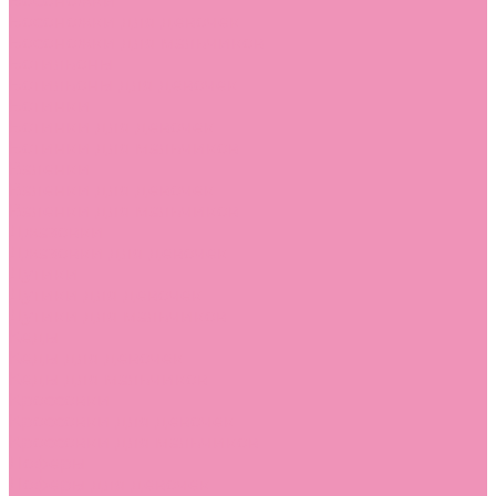
Босоножки
Босоножки для девочек
Босоножки для мальчиков
Ботильоны
Ботильоны для девочек
Ботинки
Ботинки для девочек
Ботинки для мальчиков
Валенки
Валенки для девочек
Валенки для мальчиков
Джазовки
Джазовки для девочек
Дутики
Дутики для девочек
Дутики для мальчиков
Кеды
Кеды для девочек
Кеды для мальчиков
Кроссовки
Кроссовки для девочек
Кроссовки для мальчиков
Лоферы
Лоферы для девочек