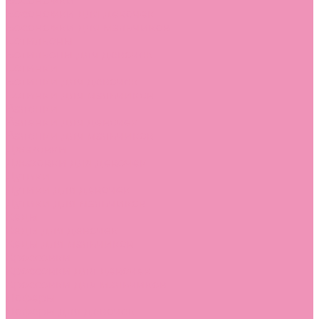
Босоножки
Босоножки для девочек
Босоножки для мальчиков
Ботильоны
Ботильоны для девочек
Ботинки
Ботинки для девочек
Ботинки для мальчиков
Валенки
Валенки для девочек
Валенки для мальчиков
Джазовки
Джазовки для девочек
Дутики
Дутики для девочек
Дутики для мальчиков
Кеды
Кеды для девочек
Кеды для мальчиков
Кроссовки
Кроссовки для девочек
Кроссовки для мальчиков
Лоферы
Лоферы для девочек