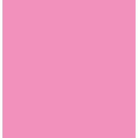
Слиперы
Слиперы для девочек
Слиперы для мальчиков
Слипоны
Слипоны для девочек
Слипоны для мальчиков
Сникеры
Сникеры для девочек
Сникеры для мальчиков
Сноубутсы
Сноубутсы для девочек
Сноубутсы для мальчиков
Тапочки
Тапочки для девочек
Тапочки для мальчиков
Топсайдеры
Топсайдеры для девочек
Топсайдеры для мальчиков
Туфли
Туфли для девочек
Туфли для мальчиков
Угги
Угги для девочек