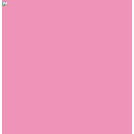
Обувь
Аквастоки
Балетки
Босоножки
Ботильоны
Ботинки
Валенки
Джазовки
Дутики
Кеды
Кроссовки
Лоферы
Луноходы
Мокасины
Пинетки
Полусапожки
Резиновая обувь (сабо)
Резиновые сапоги
Сандалии
Сапоги
Слиперы
Слипоны