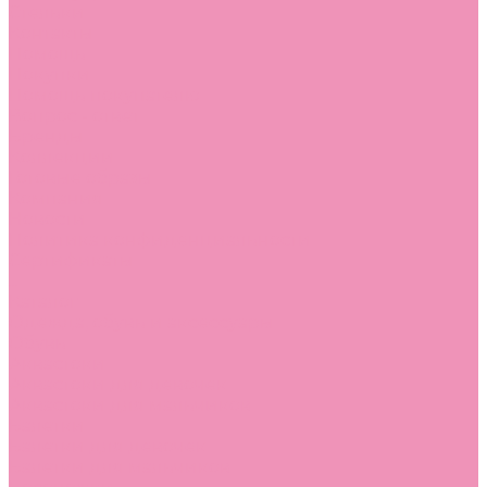
Стельки
Контакты
Помощь
Покупки
Помощь покупателю
Вопрос - ответ
Бренды
Коллекции
Готовые образы
Компания
Новости
Политика конфиденциальности
Сертификаты
...
Каталог
Одежда, обувь и аксессуары
Обувь
Аквастоки
Аквастоки для девочек
Аквастоки для мальчиков
Балетки
Балетки для девочек
Балетки для мальчиков