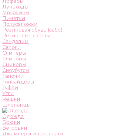
Лоферы
Луноходы
Мокасины
Пинетки
Полусапожки
Резиновая обувь (сабо)
Резиновые сапоги
Сандалии
Сапоги
Слиперы
Слипоны
Сникеры
Сноубутсы
Тапочки
Топсайдеры
Туфли
Угги
Чешки
Шлепанцы
Одежда
Брюки
Ветровки
Джемперы и толстовки