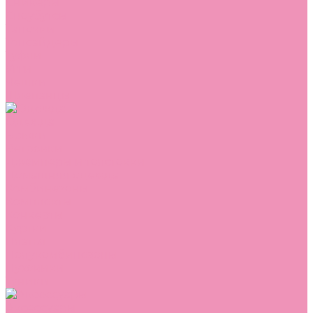
Сникеры
Сноубутсы
Тапочки
Топсайдеры
Туфли
Угги
Чешки
Шлепанцы
Одежда
Брюки
Ветровки
Джемперы и толстовки
Домашняя одежда
Комбинезоны
Комплекты
Конверты
Куртки
Платья
Полукомбинезоны
Пуховики
Туники
Аксессуары