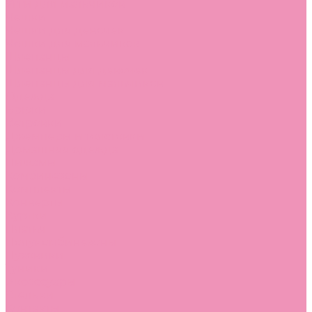
Угги для мальчиков
Чешки
Чешки для девочек
Чешки для мальчиков
Шлепанцы
Шлепанцы для девочек
Шлепанцы для мальчиков
Одежда
Брюки
Ветровки
Джемперы и толстовки
Домашняя одежда
Пижамы
Комбинезоны
Комплекты
Конверты
Куртки
Платья
Полукомбинезоны
Пуховики
Туники
Аксессуары
Стельки
Контакты