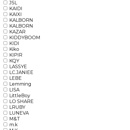
JSL
KAIDI
KAIXI
KALBORN
KALBORN
KAZAR
KIDDYBOOM
KIDI
Kiko
KIPIR
KQY
LASSYE
LC.JANIEE
LEBE
Lemming
LISA
LittleBoy
LO SHARE
LRUBY
LUNEVA
M&T
m.k