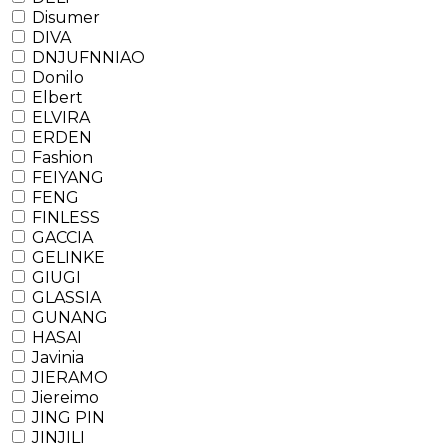
Disumer
DIVA
DNJUFNNIAO
Donilo
Elbert
ELVIRA
ERDEN
Fashion
FEIYANG
FENG
FINLESS
GACCIA
GELINKE
GIUGI
GLASSIA
GUNANG
HASAI
Javinia
JIERAMO
Jiereimo
JING PIN
JINJILI