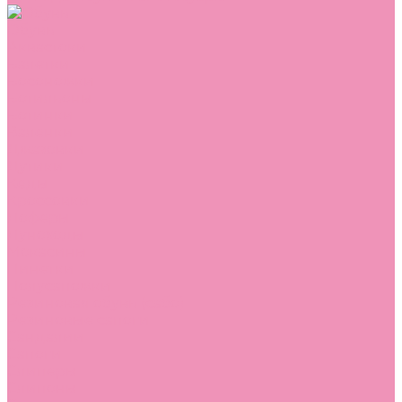
Обувь
Аквастоки
Балетки
Босоножки
Ботильоны
Ботинки
Валенки
Джазовки
Дутики
Кеды
Кроссовки
Лоферы
Луноходы
Мокасины
Пинетки
Полусапожки
Резиновая обувь (сабо)
Резиновые сапоги
Сандалии
Сапоги
Слиперы
Слипоны