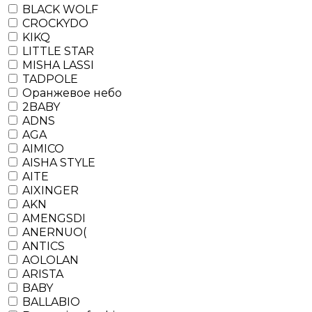
BLACK WOLF
CROCKYDO
KIKQ
LITTLE STAR
MISHA LASSI
TADPOLE
Оранжевое небо
2BABY
ADNS
AGA
AIMICO
AISHA STYLE
AITE
AIXINGER
AKN
AMENGSDI
ANERNUO(
ANTICS
AOLOLAN
ARISTA
BABY
BALLABIO