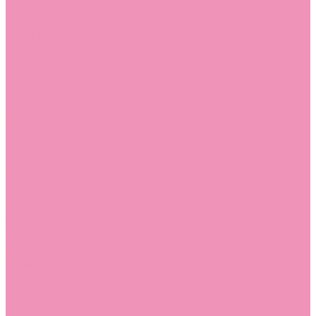
Стельки
Контакты
Помощь
Покупки
Помощь покупателю
Вопрос - ответ
Бренды
Коллекции
Готовые образы
Компания
Новости
Политика конфиденциальности
Сертификаты
...
Каталог
Одежда, обувь и аксессуары
Обувь
Аквастоки
Аквастоки для девочек
Аквастоки для мальчиков
Балетки
Балетки для девочек
Балетки для мальчиков