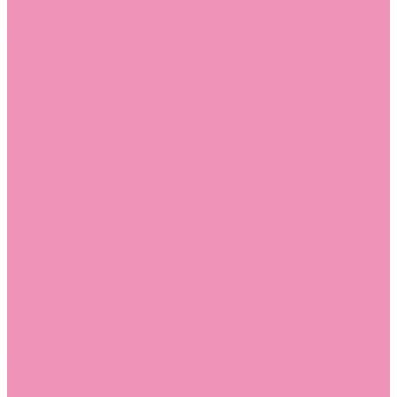
Угги для мальчиков
Чешки
Чешки для девочек
Чешки для мальчиков
Шлепанцы
Шлепанцы для девочек
Шлепанцы для мальчиков
Одежда
Брюки
Ветровки
Джемперы и толстовки
Домашняя одежда
Пижамы
Комбинезоны
Комплекты
Конверты
Куртки
Платья
Полукомбинезоны
Пуховики
Туники
Аксессуары
Стельки
Контакты