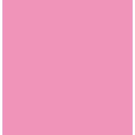
Босоножки
Босоножки для девочек
Босоножки для мальчиков
Ботильоны
Ботильоны для девочек
Ботинки
Ботинки для девочек
Ботинки для мальчиков
Валенки
Валенки для девочек
Валенки для мальчиков
Джазовки
Джазовки для девочек
Дутики
Дутики для девочек
Дутики для мальчиков
Кеды
Кеды для девочек
Кеды для мальчиков
Кроссовки
Кроссовки для девочек
Кроссовки для мальчиков
Лоферы
Лоферы для девочек