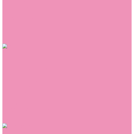
Сникеры
Сноубутсы
Тапочки
Топсайдеры
Туфли
Угги
Чешки
Шлепанцы
Одежда
Брюки
Ветровки
Джемперы и толстовки
Домашняя одежда
Комбинезоны
Комплекты
Конверты
Куртки
Платья
Полукомбинезоны
Пуховики
Туники
Аксессуары