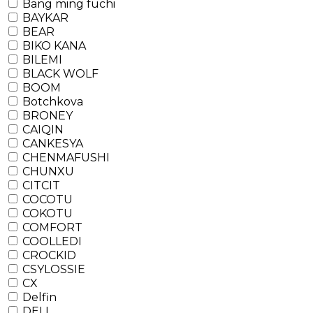
Bang ming fuchi
BAYKAR
BEAR
BIKO KANA
BILEMI
BLACK WOLF
BOOM
Botchkova
BRONEY
CAIQIN
CANKESYA
CHENMAFUSHI
CHUNXU
CITCIT
COCOTU
COKOTU
COMFORT
COOLLEDI
CROCKID
CSYLOSSIE
CX
Delfin
DELI