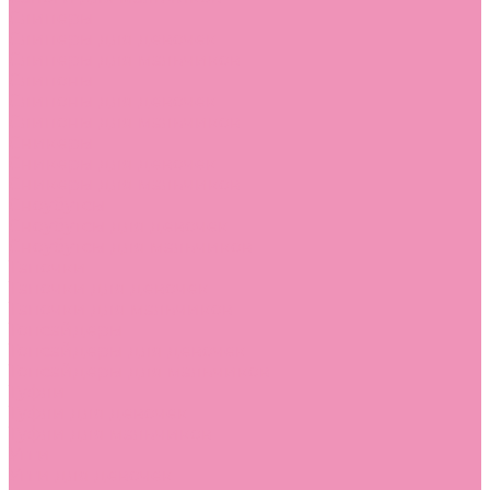
Слиперы
Слиперы для девочек
Слиперы для мальчиков
Слипоны
Слипоны для девочек
Слипоны для мальчиков
Сникеры
Сникеры для девочек
Сникеры для мальчиков
Сноубутсы
Сноубутсы для девочек
Сноубутсы для мальчиков
Тапочки
Тапочки для девочек
Тапочки для мальчиков
Топсайдеры
Топсайдеры для девочек
Топсайдеры для мальчиков
Туфли
Туфли для девочек
Туфли для мальчиков
Угги
Угги для девочек