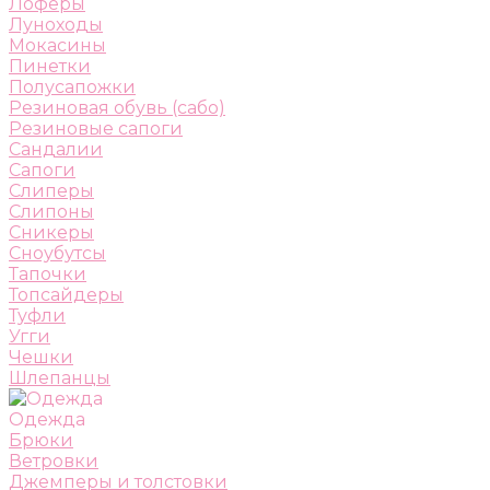
Лоферы
Луноходы
Мокасины
Пинетки
Полусапожки
Резиновая обувь (сабо)
Резиновые сапоги
Сандалии
Сапоги
Слиперы
Слипоны
Сникеры
Сноубутсы
Тапочки
Топсайдеры
Туфли
Угги
Чешки
Шлепанцы
Одежда
Брюки
Ветровки
Джемперы и толстовки