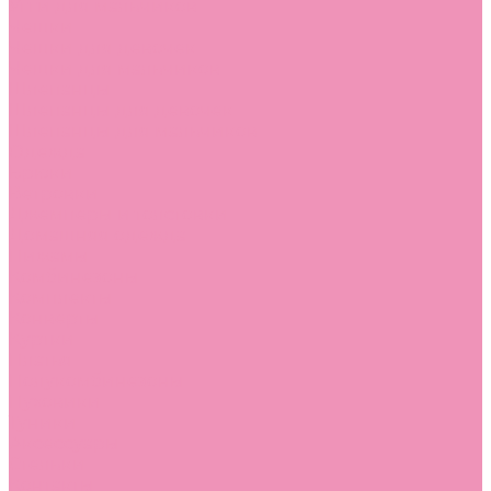
Угги для мальчиков
Чешки
Чешки для девочек
Чешки для мальчиков
Шлепанцы
Шлепанцы для девочек
Шлепанцы для мальчиков
Одежда
Брюки
Ветровки
Джемперы и толстовки
Домашняя одежда
Пижамы
Комбинезоны
Комплекты
Конверты
Куртки
Платья
Полукомбинезоны
Пуховики
Туники
Аксессуары
Стельки
Контакты