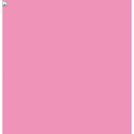
Обувь
Аквастоки
Балетки
Босоножки
Ботильоны
Ботинки
Валенки
Джазовки
Дутики
Кеды
Кроссовки
Лоферы
Луноходы
Мокасины
Пинетки
Полусапожки
Резиновая обувь (сабо)
Резиновые сапоги
Сандалии
Сапоги
Слиперы
Слипоны