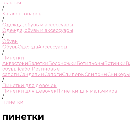
Главная
/
Каталог товаров
/
Одежда, обувь и аксессуары
Одежда, обувь и аксессуары
/
Обувь
Обувь
Одежда
Аксессуары
/
Пинетки
Аквастоки
Балетки
Босоножки
Ботильоны
Ботинки
В
обувь (сабо)
Резиновые
сапоги
Сандалии
Сапоги
Слиперы
Слипоны
Сникеры
/
Пинетки для девочек
Пинетки для девочек
Пинетки для мальчиков
/
пинетки
пинетки