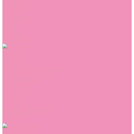
Сникеры
Сноубутсы
Тапочки
Топсайдеры
Туфли
Угги
Чешки
Шлепанцы
Одежда
Брюки
Ветровки
Джемперы и толстовки
Домашняя одежда
Комбинезоны
Комплекты
Конверты
Куртки
Платья
Полукомбинезоны
Пуховики
Туники
Аксессуары