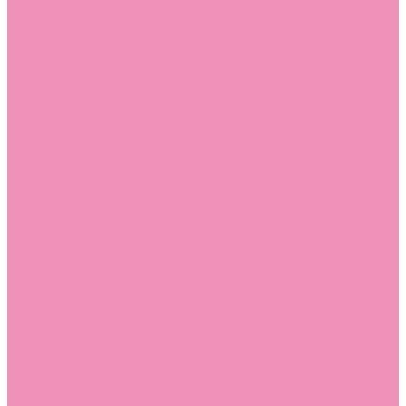
Стельки
Контакты
Помощь
Покупки
Помощь покупателю
Вопрос - ответ
Бренды
Коллекции
Готовые образы
Компания
Новости
Политика конфиденциальности
Сертификаты
...
Каталог
Одежда, обувь и аксессуары
Обувь
Аквастоки
Аквастоки для девочек
Аквастоки для мальчиков
Балетки
Балетки для девочек
Балетки для мальчиков