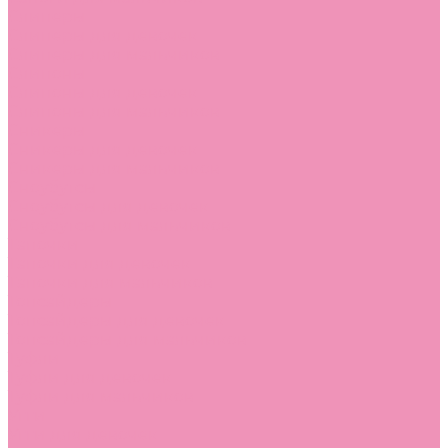
Слиперы
Слиперы для девочек
Слиперы для мальчиков
Слипоны
Слипоны для девочек
Слипоны для мальчиков
Сникеры
Сникеры для девочек
Сникеры для мальчиков
Сноубутсы
Сноубутсы для девочек
Сноубутсы для мальчиков
Тапочки
Тапочки для девочек
Тапочки для мальчиков
Топсайдеры
Топсайдеры для девочек
Топсайдеры для мальчиков
Туфли
Туфли для девочек
Туфли для мальчиков
Угги
Угги для девочек