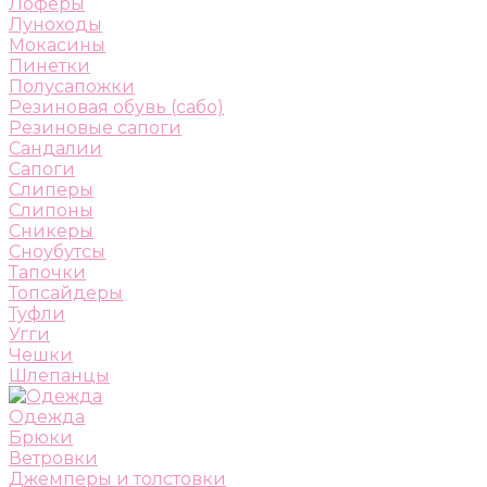
Лоферы
Луноходы
Мокасины
Пинетки
Полусапожки
Резиновая обувь (сабо)
Резиновые сапоги
Сандалии
Сапоги
Слиперы
Слипоны
Сникеры
Сноубутсы
Тапочки
Топсайдеры
Туфли
Угги
Чешки
Шлепанцы
Одежда
Брюки
Ветровки
Джемперы и толстовки