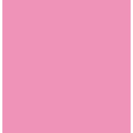
Босоножки
Босоножки для девочек
Босоножки для мальчиков
Ботильоны
Ботильоны для девочек
Ботинки
Ботинки для девочек
Ботинки для мальчиков
Валенки
Валенки для девочек
Валенки для мальчиков
Джазовки
Джазовки для девочек
Дутики
Дутики для девочек
Дутики для мальчиков
Кеды
Кеды для девочек
Кеды для мальчиков
Кроссовки
Кроссовки для девочек
Кроссовки для мальчиков
Лоферы
Лоферы для девочек