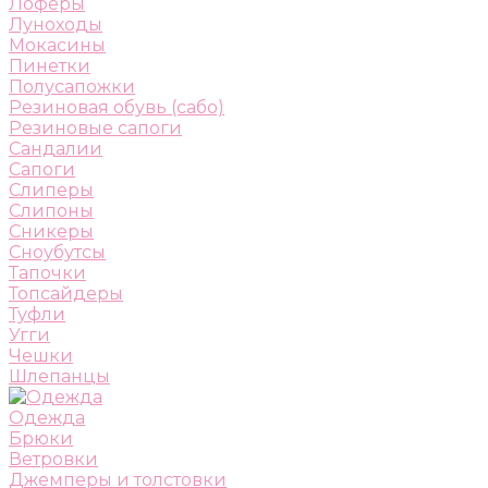
Лоферы
Луноходы
Мокасины
Пинетки
Полусапожки
Резиновая обувь (сабо)
Резиновые сапоги
Сандалии
Сапоги
Слиперы
Слипоны
Сникеры
Сноубутсы
Тапочки
Топсайдеры
Туфли
Угги
Чешки
Шлепанцы
Одежда
Брюки
Ветровки
Джемперы и толстовки