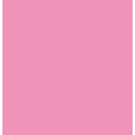
Угги для мальчиков
Чешки
Чешки для девочек
Чешки для мальчиков
Шлепанцы
Шлепанцы для девочек
Шлепанцы для мальчиков
Одежда
Брюки
Ветровки
Джемперы и толстовки
Домашняя одежда
Пижамы
Комбинезоны
Комплекты
Конверты
Куртки
Платья
Полукомбинезоны
Пуховики
Туники
Аксессуары
Стельки
Контакты