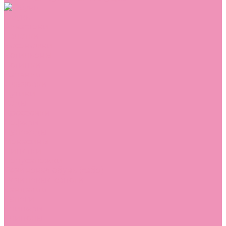
Обувь
Аквастоки
Балетки
Босоножки
Ботильоны
Ботинки
Валенки
Джазовки
Дутики
Кеды
Кроссовки
Лоферы
Луноходы
Мокасины
Пинетки
Полусапожки
Резиновая обувь (сабо)
Резиновые сапоги
Сандалии
Сапоги
Слиперы
Слипоны