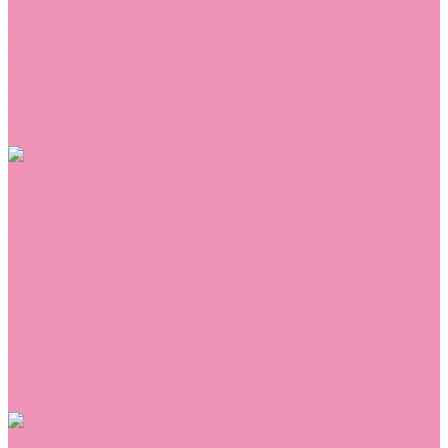
Сникеры
Сноубутсы
Тапочки
Топсайдеры
Туфли
Угги
Чешки
Шлепанцы
Одежда
Брюки
Ветровки
Джемперы и толстовки
Домашняя одежда
Комбинезоны
Комплекты
Конверты
Куртки
Платья
Полукомбинезоны
Пуховики
Туники
Аксессуары