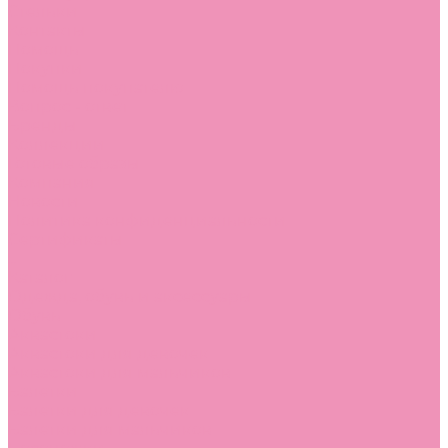
Стельки
Контакты
Помощь
Покупки
Помощь покупателю
Вопрос - ответ
Бренды
Коллекции
Готовые образы
Компания
Новости
Политика конфиденциальности
Сертификаты
...
Каталог
Одежда, обувь и аксессуары
Обувь
Аквастоки
Аквастоки для девочек
Аквастоки для мальчиков
Балетки
Балетки для девочек
Балетки для мальчиков