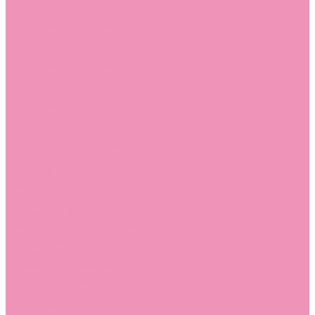
Слиперы
Слиперы для девочек
Слиперы для мальчиков
Слипоны
Слипоны для девочек
Слипоны для мальчиков
Сникеры
Сникеры для девочек
Сникеры для мальчиков
Сноубутсы
Сноубутсы для девочек
Сноубутсы для мальчиков
Тапочки
Тапочки для девочек
Тапочки для мальчиков
Топсайдеры
Топсайдеры для девочек
Топсайдеры для мальчиков
Туфли
Туфли для девочек
Туфли для мальчиков
Угги
Угги для девочек