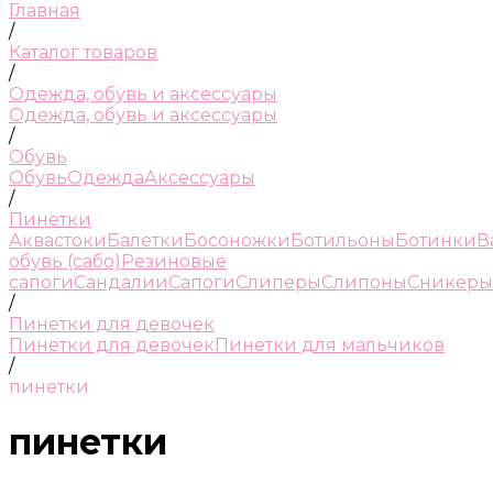
Главная
/
Каталог товаров
/
Одежда, обувь и аксессуары
Одежда, обувь и аксессуары
/
Обувь
Обувь
Одежда
Аксессуары
/
Пинетки
Аквастоки
Балетки
Босоножки
Ботильоны
Ботинки
В
обувь (сабо)
Резиновые
сапоги
Сандалии
Сапоги
Слиперы
Слипоны
Сникеры
/
Пинетки для девочек
Пинетки для девочек
Пинетки для мальчиков
/
пинетки
пинетки