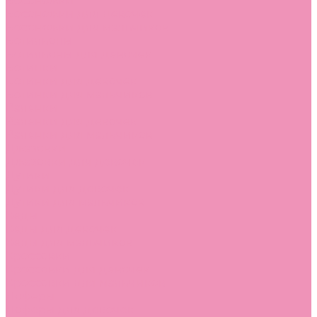
Босоножки
Босоножки для девочек
Босоножки для мальчиков
Ботильоны
Ботильоны для девочек
Ботинки
Ботинки для девочек
Ботинки для мальчиков
Валенки
Валенки для девочек
Валенки для мальчиков
Джазовки
Джазовки для девочек
Дутики
Дутики для девочек
Дутики для мальчиков
Кеды
Кеды для девочек
Кеды для мальчиков
Кроссовки
Кроссовки для девочек
Кроссовки для мальчиков
Лоферы
Лоферы для девочек