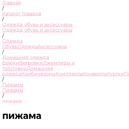
Главная
/
Каталог товаров
/
Одежда, обувь и аксессуары
Одежда, обувь и аксессуары
/
Одежда
Обувь
Одежда
Аксессуары
/
Домашняя одежда
Брюки
Ветровки
Джемперы и
толстовки
Домашняя
одежда
Комбинезоны
Комплекты
Конверты
Куртки
П
/
Пижамы
Пижамы
/
пижама
пижама