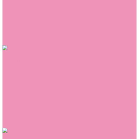
Сникеры
Сноубутсы
Тапочки
Топсайдеры
Туфли
Угги
Чешки
Шлепанцы
Одежда
Брюки
Ветровки
Джемперы и толстовки
Домашняя одежда
Комбинезоны
Комплекты
Конверты
Куртки
Платья
Полукомбинезоны
Пуховики
Туники
Аксессуары