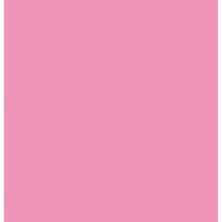
Угги для мальчиков
Чешки
Чешки для девочек
Чешки для мальчиков
Шлепанцы
Шлепанцы для девочек
Шлепанцы для мальчиков
Одежда
Брюки
Ветровки
Джемперы и толстовки
Домашняя одежда
Пижамы
Комбинезоны
Комплекты
Конверты
Куртки
Платья
Полукомбинезоны
Пуховики
Туники
Аксессуары
Стельки
Контакты