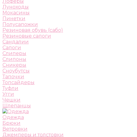
Лоферы
Луноходы
Мокасины
Пинетки
Полусапожки
Резиновая обувь (сабо)
Резиновые сапоги
Сандалии
Сапоги
Слиперы
Слипоны
Сникеры
Сноубутсы
Тапочки
Топсайдеры
Туфли
Угги
Чешки
Шлепанцы
Одежда
Брюки
Ветровки
Джемперы и толстовки