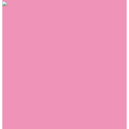
Обувь
Аквастоки
Балетки
Босоножки
Ботильоны
Ботинки
Валенки
Джазовки
Дутики
Кеды
Кроссовки
Лоферы
Луноходы
Мокасины
Пинетки
Полусапожки
Резиновая обувь (сабо)
Резиновые сапоги
Сандалии
Сапоги
Слиперы
Слипоны