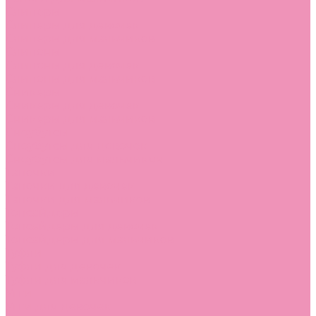
Слиперы
Слиперы для девочек
Слиперы для мальчиков
Слипоны
Слипоны для девочек
Слипоны для мальчиков
Сникеры
Сникеры для девочек
Сникеры для мальчиков
Сноубутсы
Сноубутсы для девочек
Сноубутсы для мальчиков
Тапочки
Тапочки для девочек
Тапочки для мальчиков
Топсайдеры
Топсайдеры для девочек
Топсайдеры для мальчиков
Туфли
Туфли для девочек
Туфли для мальчиков
Угги
Угги для девочек