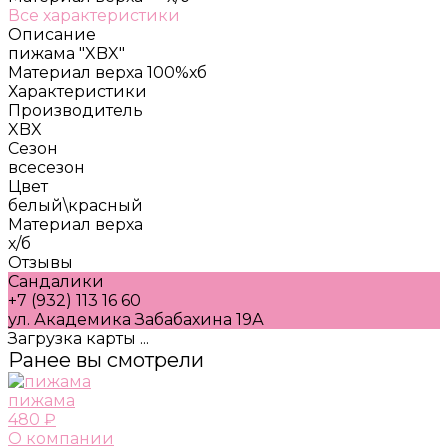
Все характеристики
Описание
пижама "XBX"
Материал верха 100%хб
Характеристики
Производитель
XBX
Сезон
всесезон
Цвет
белый\красный
Материал верха
х/б
Отзывы
Сандалики
+7 (932) 113 16 60
ул. Академика Забабахина 19А
Загрузка карты ...
Ранее вы смотрели
пижама
480 ₽
О компании