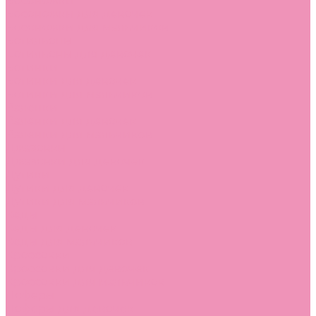
Босоножки
Босоножки для девочек
Босоножки для мальчиков
Ботильоны
Ботильоны для девочек
Ботинки
Ботинки для девочек
Ботинки для мальчиков
Валенки
Валенки для девочек
Валенки для мальчиков
Джазовки
Джазовки для девочек
Дутики
Дутики для девочек
Дутики для мальчиков
Кеды
Кеды для девочек
Кеды для мальчиков
Кроссовки
Кроссовки для девочек
Кроссовки для мальчиков
Лоферы
Лоферы для девочек