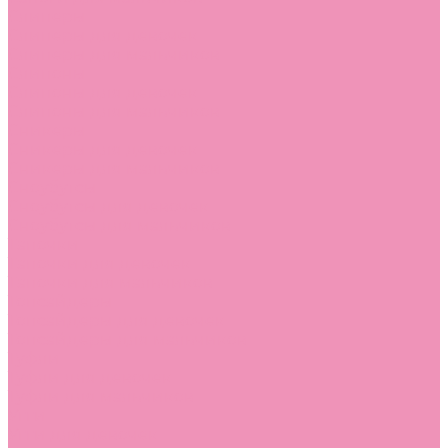
Слиперы
Слиперы для девочек
Слиперы для мальчиков
Слипоны
Слипоны для девочек
Слипоны для мальчиков
Сникеры
Сникеры для девочек
Сникеры для мальчиков
Сноубутсы
Сноубутсы для девочек
Сноубутсы для мальчиков
Тапочки
Тапочки для девочек
Тапочки для мальчиков
Топсайдеры
Топсайдеры для девочек
Топсайдеры для мальчиков
Туфли
Туфли для девочек
Туфли для мальчиков
Угги
Угги для девочек