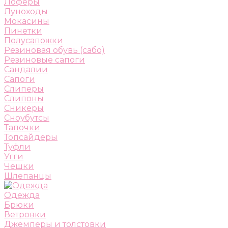
Лоферы
Луноходы
Мокасины
Пинетки
Полусапожки
Резиновая обувь (сабо)
Резиновые сапоги
Сандалии
Сапоги
Слиперы
Слипоны
Сникеры
Сноубутсы
Тапочки
Топсайдеры
Туфли
Угги
Чешки
Шлепанцы
Одежда
Брюки
Ветровки
Джемперы и толстовки