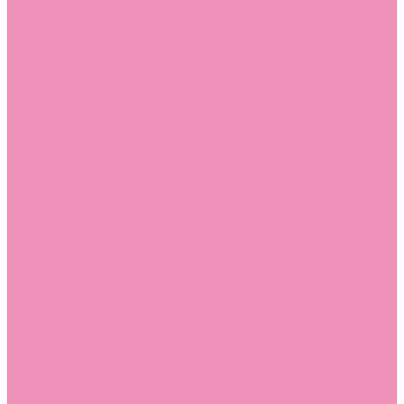
Угги для мальчиков
Чешки
Чешки для девочек
Чешки для мальчиков
Шлепанцы
Шлепанцы для девочек
Шлепанцы для мальчиков
Одежда
Брюки
Ветровки
Джемперы и толстовки
Домашняя одежда
Пижамы
Комбинезоны
Комплекты
Конверты
Куртки
Платья
Полукомбинезоны
Пуховики
Туники
Аксессуары
Стельки
Контакты