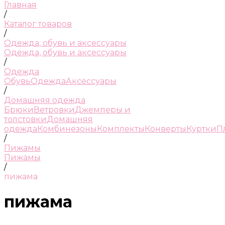
Главная
/
Каталог товаров
/
Одежда, обувь и аксессуары
Одежда, обувь и аксессуары
/
Одежда
Обувь
Одежда
Аксессуары
/
Домашняя одежда
Брюки
Ветровки
Джемперы и
толстовки
Домашняя
одежда
Комбинезоны
Комплекты
Конверты
Куртки
П
/
Пижамы
Пижамы
/
пижама
пижама