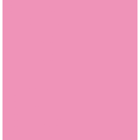
Босоножки
Босоножки для девочек
Босоножки для мальчиков
Ботильоны
Ботильоны для девочек
Ботинки
Ботинки для девочек
Ботинки для мальчиков
Валенки
Валенки для девочек
Валенки для мальчиков
Джазовки
Джазовки для девочек
Дутики
Дутики для девочек
Дутики для мальчиков
Кеды
Кеды для девочек
Кеды для мальчиков
Кроссовки
Кроссовки для девочек
Кроссовки для мальчиков
Лоферы
Лоферы для девочек