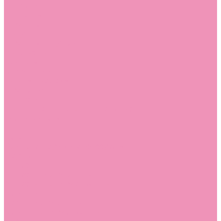
Стельки
Контакты
Помощь
Покупки
Помощь покупателю
Вопрос - ответ
Бренды
Коллекции
Готовые образы
Компания
Новости
Политика конфиденциальности
Сертификаты
...
Каталог
Одежда, обувь и аксессуары
Обувь
Аквастоки
Аквастоки для девочек
Аквастоки для мальчиков
Балетки
Балетки для девочек
Балетки для мальчиков