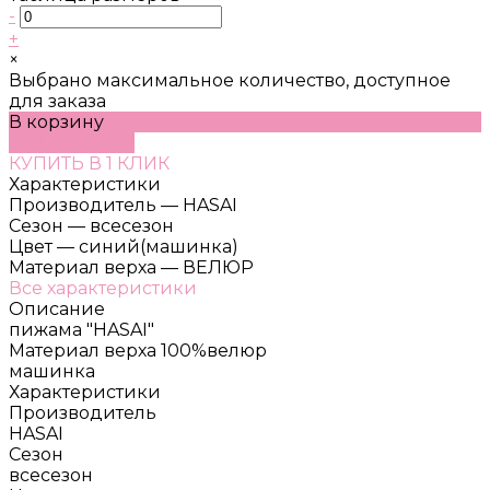
-
+
×
Выбрано максимальное количество, доступное
для заказа
В корзину
ДОБАВЛЕНО
КУПИТЬ В 1 КЛИК
Характеристики
Производитель
—
HASAI
Сезон
—
всесезон
Цвет
—
синий(машинка)
Материал верха
—
ВЕЛЮР
Все характеристики
Описание
пижама "HASAI"
Материал верха 100%велюр
машинка
Характеристики
Производитель
HASAI
Сезон
всесезон