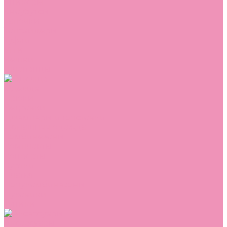
Сникеры
Сноубутсы
Тапочки
Топсайдеры
Туфли
Угги
Чешки
Шлепанцы
Одежда
Брюки
Ветровки
Джемперы и толстовки
Домашняя одежда
Комбинезоны
Комплекты
Конверты
Куртки
Платья
Полукомбинезоны
Пуховики
Туники
Аксессуары