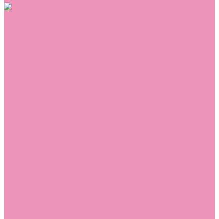
Обувь
Аквастоки
Балетки
Босоножки
Ботильоны
Ботинки
Валенки
Джазовки
Дутики
Кеды
Кроссовки
Лоферы
Луноходы
Мокасины
Пинетки
Полусапожки
Резиновая обувь (сабо)
Резиновые сапоги
Сандалии
Сапоги
Слиперы
Слипоны