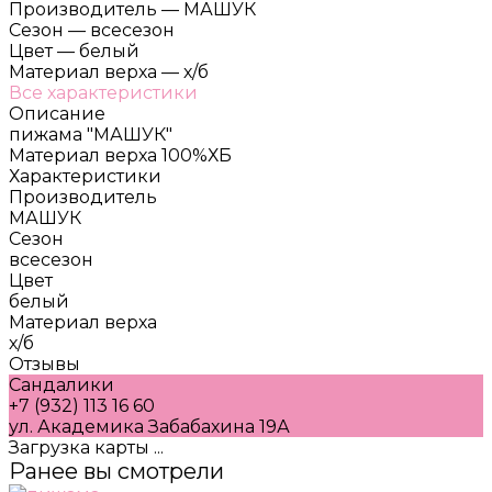
Производитель
—
МАШУК
Сезон
—
всесезон
Цвет
—
белый
Материал верха
—
х/б
Все характеристики
Описание
пижама "МАШУК"
Материал верха 100%ХБ
Характеристики
Производитель
МАШУК
Сезон
всесезон
Цвет
белый
Материал верха
х/б
Отзывы
Сандалики
+7 (932) 113 16 60
ул. Академика Забабахина 19А
Загрузка карты ...
Ранее вы смотрели