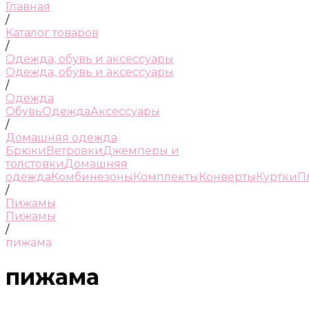
Главная
/
Каталог товаров
/
Одежда, обувь и аксессуары
Одежда, обувь и аксессуары
/
Одежда
Обувь
Одежда
Аксессуары
/
Домашняя одежда
Брюки
Ветровки
Джемперы и
толстовки
Домашняя
одежда
Комбинезоны
Комплекты
Конверты
Куртки
П
/
Пижамы
Пижамы
/
пижама
пижама