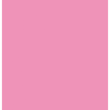
Угги для мальчиков
Чешки
Чешки для девочек
Чешки для мальчиков
Шлепанцы
Шлепанцы для девочек
Шлепанцы для мальчиков
Одежда
Брюки
Ветровки
Джемперы и толстовки
Домашняя одежда
Пижамы
Комбинезоны
Комплекты
Конверты
Куртки
Платья
Полукомбинезоны
Пуховики
Туники
Аксессуары
Стельки
Контакты