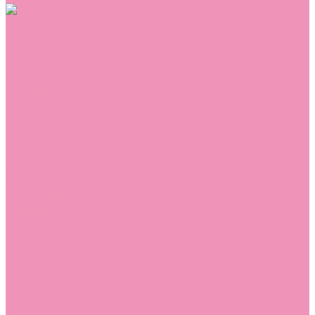
Обувь
Аквастоки
Балетки
Босоножки
Ботильоны
Ботинки
Валенки
Джазовки
Дутики
Кеды
Кроссовки
Лоферы
Луноходы
Мокасины
Пинетки
Полусапожки
Резиновая обувь (сабо)
Резиновые сапоги
Сандалии
Сапоги
Слиперы
Слипоны