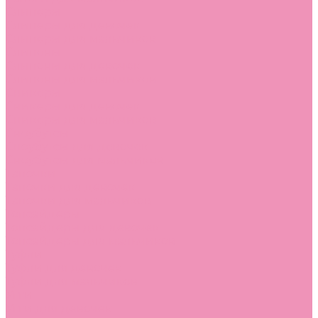
Слиперы
Слиперы для девочек
Слиперы для мальчиков
Слипоны
Слипоны для девочек
Слипоны для мальчиков
Сникеры
Сникеры для девочек
Сникеры для мальчиков
Сноубутсы
Сноубутсы для девочек
Сноубутсы для мальчиков
Тапочки
Тапочки для девочек
Тапочки для мальчиков
Топсайдеры
Топсайдеры для девочек
Топсайдеры для мальчиков
Туфли
Туфли для девочек
Туфли для мальчиков
Угги
Угги для девочек