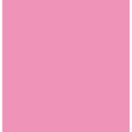
Стельки
Контакты
Помощь
Покупки
Помощь покупателю
Вопрос - ответ
Бренды
Коллекции
Готовые образы
Компания
Новости
Политика конфиденциальности
Сертификаты
...
Каталог
Одежда, обувь и аксессуары
Обувь
Аквастоки
Аквастоки для девочек
Аквастоки для мальчиков
Балетки
Балетки для девочек
Балетки для мальчиков