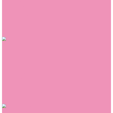
Сникеры
Сноубутсы
Тапочки
Топсайдеры
Туфли
Угги
Чешки
Шлепанцы
Одежда
Брюки
Ветровки
Джемперы и толстовки
Домашняя одежда
Комбинезоны
Комплекты
Конверты
Куртки
Платья
Полукомбинезоны
Пуховики
Туники
Аксессуары