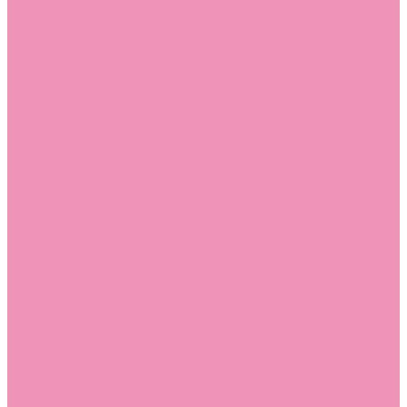
Босоножки
Босоножки для девочек
Босоножки для мальчиков
Ботильоны
Ботильоны для девочек
Ботинки
Ботинки для девочек
Ботинки для мальчиков
Валенки
Валенки для девочек
Валенки для мальчиков
Джазовки
Джазовки для девочек
Дутики
Дутики для девочек
Дутики для мальчиков
Кеды
Кеды для девочек
Кеды для мальчиков
Кроссовки
Кроссовки для девочек
Кроссовки для мальчиков
Лоферы
Лоферы для девочек