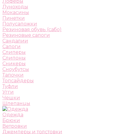
Лоферы
Луноходы
Мокасины
Пинетки
Полусапожки
Резиновая обувь (сабо)
Резиновые сапоги
Сандалии
Сапоги
Слиперы
Слипоны
Сникеры
Сноубутсы
Тапочки
Топсайдеры
Туфли
Угги
Чешки
Шлепанцы
Одежда
Брюки
Ветровки
Джемперы и толстовки