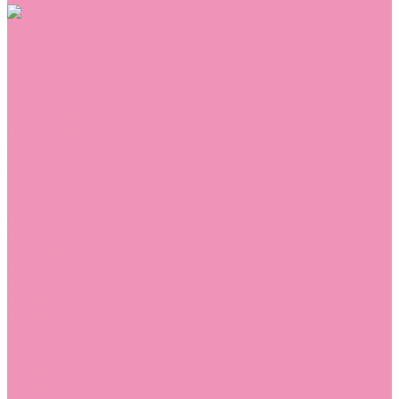
Обувь
Аквастоки
Балетки
Босоножки
Ботильоны
Ботинки
Валенки
Джазовки
Дутики
Кеды
Кроссовки
Лоферы
Луноходы
Мокасины
Пинетки
Полусапожки
Резиновая обувь (сабо)
Резиновые сапоги
Сандалии
Сапоги
Слиперы
Слипоны