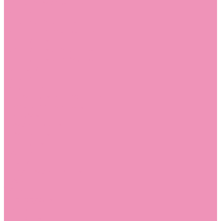
Угги для мальчиков
Чешки
Чешки для девочек
Чешки для мальчиков
Шлепанцы
Шлепанцы для девочек
Шлепанцы для мальчиков
Одежда
Брюки
Ветровки
Джемперы и толстовки
Домашняя одежда
Пижамы
Комбинезоны
Комплекты
Конверты
Куртки
Платья
Полукомбинезоны
Пуховики
Туники
Аксессуары
Стельки
Контакты