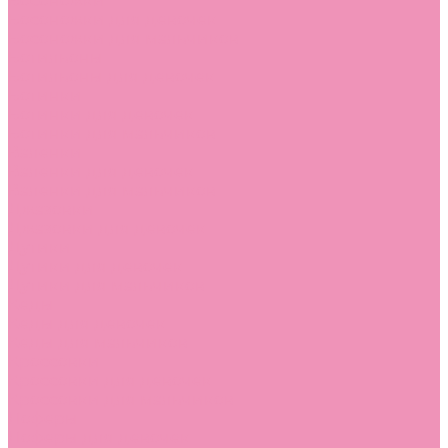
Босоножки
Босоножки для девочек
Босоножки для мальчиков
Ботильоны
Ботильоны для девочек
Ботинки
Ботинки для девочек
Ботинки для мальчиков
Валенки
Валенки для девочек
Валенки для мальчиков
Джазовки
Джазовки для девочек
Дутики
Дутики для девочек
Дутики для мальчиков
Кеды
Кеды для девочек
Кеды для мальчиков
Кроссовки
Кроссовки для девочек
Кроссовки для мальчиков
Лоферы
Лоферы для девочек