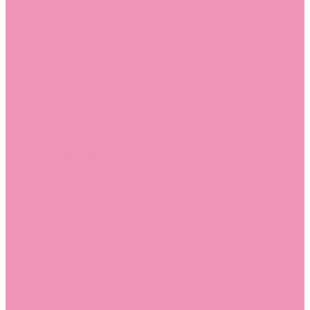
Слиперы
Слиперы для девочек
Слиперы для мальчиков
Слипоны
Слипоны для девочек
Слипоны для мальчиков
Сникеры
Сникеры для девочек
Сникеры для мальчиков
Сноубутсы
Сноубутсы для девочек
Сноубутсы для мальчиков
Тапочки
Тапочки для девочек
Тапочки для мальчиков
Топсайдеры
Топсайдеры для девочек
Топсайдеры для мальчиков
Туфли
Туфли для девочек
Туфли для мальчиков
Угги
Угги для девочек