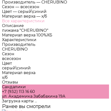
Производитель
—
CHERUBINO
Сезон
—
всесезон
Цвет
—
серый\синий
Материал верха
—
х/б
Все характеристики
Описание
пижама "CHERUBINO"
Материал верха 100%ХБ
Характеристики
Производитель
CHERUBINO
Сезон
всесезон
Цвет
серый\синий
Материал верха
х/б
Отзывы
Сандалики
+7 (932) 113 16 60
ул. Академика Забабахина 19А
Загрузка карты ...
Ранее вы смотрели