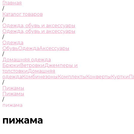
Главная
/
Каталог товаров
/
Одежда, обувь и аксессуары
Одежда, обувь и аксессуары
/
Одежда
Обувь
Одежда
Аксессуары
/
Домашняя одежда
Брюки
Ветровки
Джемперы и
толстовки
Домашняя
одежда
Комбинезоны
Комплекты
Конверты
Куртки
П
/
Пижамы
Пижамы
/
пижама
пижама