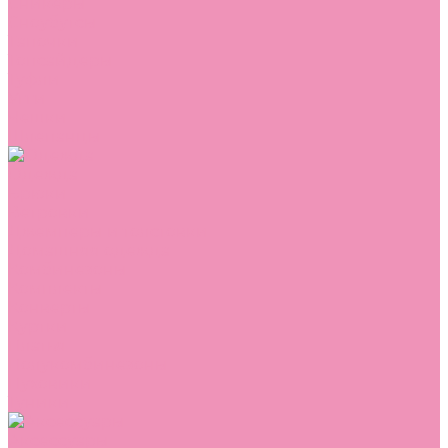
Сникеры
Сноубутсы
Тапочки
Топсайдеры
Туфли
Угги
Чешки
Шлепанцы
Одежда
Брюки
Ветровки
Джемперы и толстовки
Домашняя одежда
Комбинезоны
Комплекты
Конверты
Куртки
Платья
Полукомбинезоны
Пуховики
Туники
Аксессуары