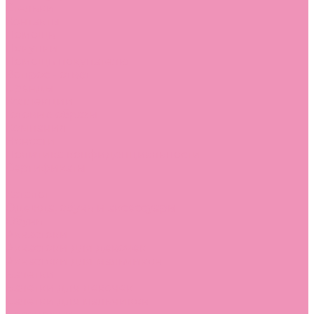
Стельки
Контакты
Помощь
Покупки
Помощь покупателю
Вопрос - ответ
Бренды
Коллекции
Готовые образы
Компания
Новости
Политика конфиденциальности
Сертификаты
...
Каталог
Одежда, обувь и аксессуары
Обувь
Аквастоки
Аквастоки для девочек
Аквастоки для мальчиков
Балетки
Балетки для девочек
Балетки для мальчиков