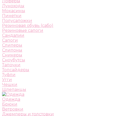
Лоферы
Луноходы
Мокасины
Пинетки
Полусапожки
Резиновая обувь (сабо)
Резиновые сапоги
Сандалии
Сапоги
Слиперы
Слипоны
Сникеры
Сноубутсы
Тапочки
Топсайдеры
Туфли
Угги
Чешки
Шлепанцы
Одежда
Брюки
Ветровки
Джемперы и толстовки