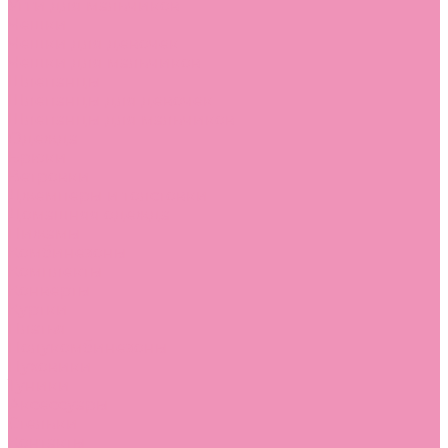
Угги для мальчиков
Чешки
Чешки для девочек
Чешки для мальчиков
Шлепанцы
Шлепанцы для девочек
Шлепанцы для мальчиков
Одежда
Брюки
Ветровки
Джемперы и толстовки
Домашняя одежда
Пижамы
Комбинезоны
Комплекты
Конверты
Куртки
Платья
Полукомбинезоны
Пуховики
Туники
Аксессуары
Стельки
Контакты