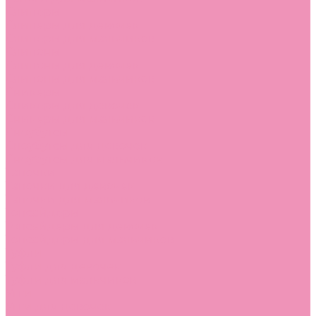
Слиперы
Слиперы для девочек
Слиперы для мальчиков
Слипоны
Слипоны для девочек
Слипоны для мальчиков
Сникеры
Сникеры для девочек
Сникеры для мальчиков
Сноубутсы
Сноубутсы для девочек
Сноубутсы для мальчиков
Тапочки
Тапочки для девочек
Тапочки для мальчиков
Топсайдеры
Топсайдеры для девочек
Топсайдеры для мальчиков
Туфли
Туфли для девочек
Туфли для мальчиков
Угги
Угги для девочек