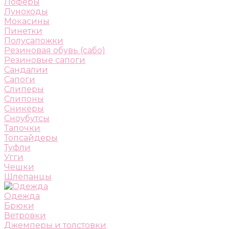
Лоферы
Луноходы
Мокасины
Пинетки
Полусапожки
Резиновая обувь (сабо)
Резиновые сапоги
Сандалии
Сапоги
Слиперы
Слипоны
Сникеры
Сноубутсы
Тапочки
Топсайдеры
Туфли
Угги
Чешки
Шлепанцы
Одежда
Брюки
Ветровки
Джемперы и толстовки