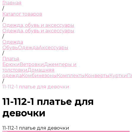
Главная
/
Каталог товаров
/
Одежда, обувь и аксессуары
Одежда, обувь и аксессуары
/
Одежда
Обувь
Одежда
Аксессуары
/
Платья
Брюки
Ветровки
Джемперы и
толстовки
Домашняя
одежда
Комбинезоны
Комплекты
Конверты
Куртки
П
/
11-112-1 платье для девочки
11-112-1 платье для
девочки
11-112-1 платье для девочки