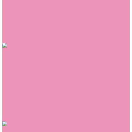
Сникеры
Сноубутсы
Тапочки
Топсайдеры
Туфли
Угги
Чешки
Шлепанцы
Одежда
Брюки
Ветровки
Джемперы и толстовки
Домашняя одежда
Комбинезоны
Комплекты
Конверты
Куртки
Платья
Полукомбинезоны
Пуховики
Туники
Аксессуары