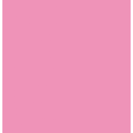
Босоножки
Босоножки для девочек
Босоножки для мальчиков
Ботильоны
Ботильоны для девочек
Ботинки
Ботинки для девочек
Ботинки для мальчиков
Валенки
Валенки для девочек
Валенки для мальчиков
Джазовки
Джазовки для девочек
Дутики
Дутики для девочек
Дутики для мальчиков
Кеды
Кеды для девочек
Кеды для мальчиков
Кроссовки
Кроссовки для девочек
Кроссовки для мальчиков
Лоферы
Лоферы для девочек