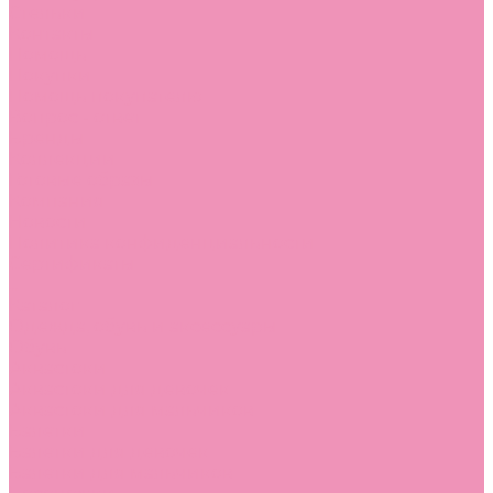
Стельки
Контакты
Помощь
Покупки
Помощь покупателю
Вопрос - ответ
Бренды
Коллекции
Готовые образы
Компания
Новости
Политика конфиденциальности
Сертификаты
...
Каталог
Одежда, обувь и аксессуары
Обувь
Аквастоки
Аквастоки для девочек
Аквастоки для мальчиков
Балетки
Балетки для девочек
Балетки для мальчиков