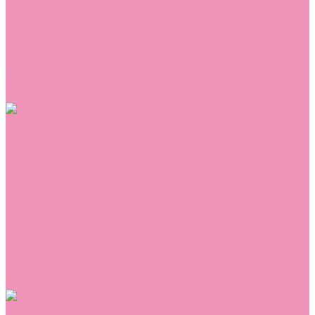
Сникеры
Сноубутсы
Тапочки
Топсайдеры
Туфли
Угги
Чешки
Шлепанцы
Одежда
Брюки
Ветровки
Джемперы и толстовки
Домашняя одежда
Комбинезоны
Комплекты
Конверты
Куртки
Платья
Полукомбинезоны
Пуховики
Туники
Аксессуары