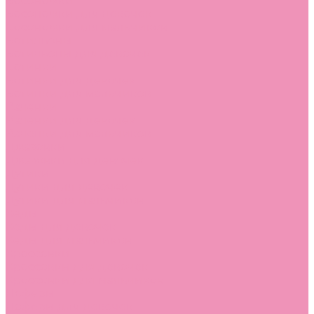
Босоножки
Босоножки для девочек
Босоножки для мальчиков
Ботильоны
Ботильоны для девочек
Ботинки
Ботинки для девочек
Ботинки для мальчиков
Валенки
Валенки для девочек
Валенки для мальчиков
Джазовки
Джазовки для девочек
Дутики
Дутики для девочек
Дутики для мальчиков
Кеды
Кеды для девочек
Кеды для мальчиков
Кроссовки
Кроссовки для девочек
Кроссовки для мальчиков
Лоферы
Лоферы для девочек