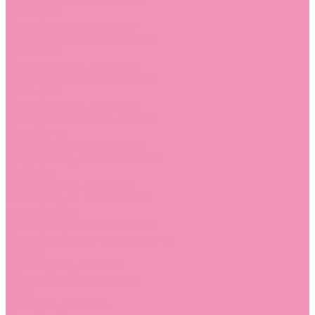
Слиперы
Слиперы для девочек
Слиперы для мальчиков
Слипоны
Слипоны для девочек
Слипоны для мальчиков
Сникеры
Сникеры для девочек
Сникеры для мальчиков
Сноубутсы
Сноубутсы для девочек
Сноубутсы для мальчиков
Тапочки
Тапочки для девочек
Тапочки для мальчиков
Топсайдеры
Топсайдеры для девочек
Топсайдеры для мальчиков
Туфли
Туфли для девочек
Туфли для мальчиков
Угги
Угги для девочек