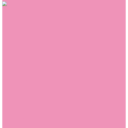
Обувь
Аквастоки
Балетки
Босоножки
Ботильоны
Ботинки
Валенки
Джазовки
Дутики
Кеды
Кроссовки
Лоферы
Луноходы
Мокасины
Пинетки
Полусапожки
Резиновая обувь (сабо)
Резиновые сапоги
Сандалии
Сапоги
Слиперы
Слипоны