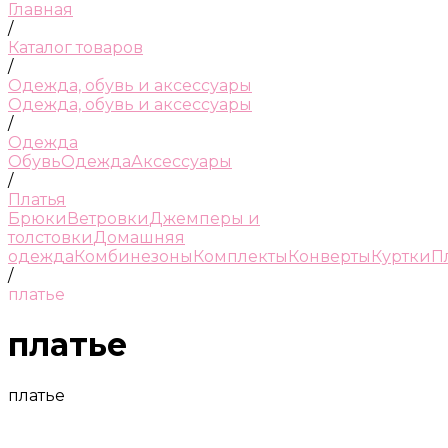
Главная
/
Каталог товаров
/
Одежда, обувь и аксессуары
Одежда, обувь и аксессуары
/
Одежда
Обувь
Одежда
Аксессуары
/
Платья
Брюки
Ветровки
Джемперы и
толстовки
Домашняя
одежда
Комбинезоны
Комплекты
Конверты
Куртки
П
/
платье
платье
платье