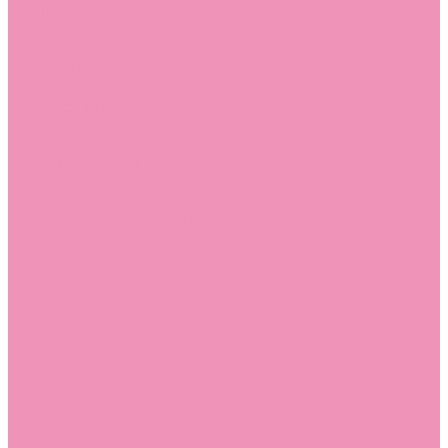
Стельки
Контакты
Помощь
Покупки
Помощь покупателю
Вопрос - ответ
Бренды
Коллекции
Готовые образы
Компания
Новости
Политика конфиденциальности
Сертификаты
...
Каталог
Одежда, обувь и аксессуары
Обувь
Аквастоки
Аквастоки для девочек
Аквастоки для мальчиков
Балетки
Балетки для девочек
Балетки для мальчиков