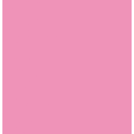
Угги для мальчиков
Чешки
Чешки для девочек
Чешки для мальчиков
Шлепанцы
Шлепанцы для девочек
Шлепанцы для мальчиков
Одежда
Брюки
Ветровки
Джемперы и толстовки
Домашняя одежда
Пижамы
Комбинезоны
Комплекты
Конверты
Куртки
Платья
Полукомбинезоны
Пуховики
Туники
Аксессуары
Стельки
Контакты