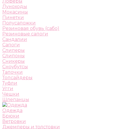
Лоферы
Луноходы
Мокасины
Пинетки
Полусапожки
Резиновая обувь (сабо)
Резиновые сапоги
Сандалии
Сапоги
Слиперы
Слипоны
Сникеры
Сноубутсы
Тапочки
Топсайдеры
Туфли
Угги
Чешки
Шлепанцы
Одежда
Брюки
Ветровки
Джемперы и толстовки