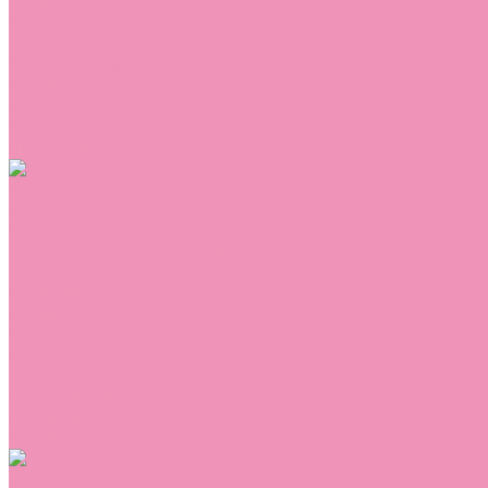
Сникеры
Сноубутсы
Тапочки
Топсайдеры
Туфли
Угги
Чешки
Шлепанцы
Одежда
Брюки
Ветровки
Джемперы и толстовки
Домашняя одежда
Комбинезоны
Комплекты
Конверты
Куртки
Платья
Полукомбинезоны
Пуховики
Туники
Аксессуары