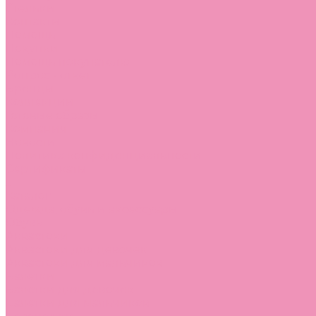
Стельки
Контакты
Помощь
Покупки
Помощь покупателю
Вопрос - ответ
Бренды
Коллекции
Готовые образы
Компания
Новости
Политика конфиденциальности
Сертификаты
...
Каталог
Одежда, обувь и аксессуары
Обувь
Аквастоки
Аквастоки для девочек
Аквастоки для мальчиков
Балетки
Балетки для девочек
Балетки для мальчиков