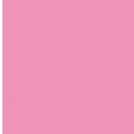
Босоножки
Босоножки для девочек
Босоножки для мальчиков
Ботильоны
Ботильоны для девочек
Ботинки
Ботинки для девочек
Ботинки для мальчиков
Валенки
Валенки для девочек
Валенки для мальчиков
Джазовки
Джазовки для девочек
Дутики
Дутики для девочек
Дутики для мальчиков
Кеды
Кеды для девочек
Кеды для мальчиков
Кроссовки
Кроссовки для девочек
Кроссовки для мальчиков
Лоферы
Лоферы для девочек