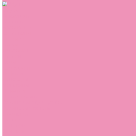
Обувь
Аквастоки
Балетки
Босоножки
Ботильоны
Ботинки
Валенки
Джазовки
Дутики
Кеды
Кроссовки
Лоферы
Луноходы
Мокасины
Пинетки
Полусапожки
Резиновая обувь (сабо)
Резиновые сапоги
Сандалии
Сапоги
Слиперы
Слипоны