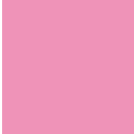
Босоножки
Босоножки для девочек
Босоножки для мальчиков
Ботильоны
Ботильоны для девочек
Ботинки
Ботинки для девочек
Ботинки для мальчиков
Валенки
Валенки для девочек
Валенки для мальчиков
Джазовки
Джазовки для девочек
Дутики
Дутики для девочек
Дутики для мальчиков
Кеды
Кеды для девочек
Кеды для мальчиков
Кроссовки
Кроссовки для девочек
Кроссовки для мальчиков
Лоферы
Лоферы для девочек