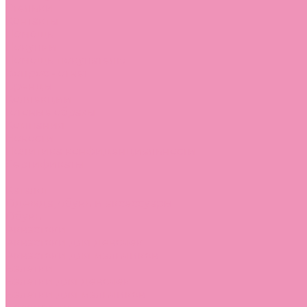
Стельки
Контакты
Помощь
Покупки
Помощь покупателю
Вопрос - ответ
Бренды
Коллекции
Готовые образы
Компания
Новости
Политика конфиденциальности
Сертификаты
...
Каталог
Одежда, обувь и аксессуары
Обувь
Аквастоки
Аквастоки для девочек
Аквастоки для мальчиков
Балетки
Балетки для девочек
Балетки для мальчиков