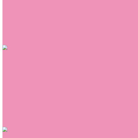
Сникеры
Сноубутсы
Тапочки
Топсайдеры
Туфли
Угги
Чешки
Шлепанцы
Одежда
Брюки
Ветровки
Джемперы и толстовки
Домашняя одежда
Комбинезоны
Комплекты
Конверты
Куртки
Платья
Полукомбинезоны
Пуховики
Туники
Аксессуары