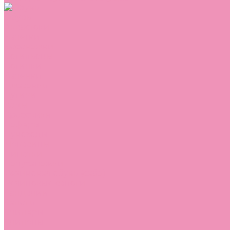
Обувь
Аквастоки
Балетки
Босоножки
Ботильоны
Ботинки
Валенки
Джазовки
Дутики
Кеды
Кроссовки
Лоферы
Луноходы
Мокасины
Пинетки
Полусапожки
Резиновая обувь (сабо)
Резиновые сапоги
Сандалии
Сапоги
Слиперы
Слипоны