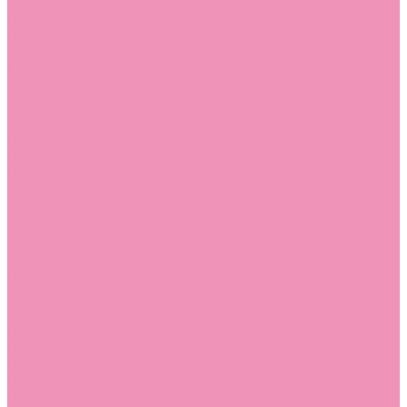
Босоножки
Босоножки для девочек
Босоножки для мальчиков
Ботильоны
Ботильоны для девочек
Ботинки
Ботинки для девочек
Ботинки для мальчиков
Валенки
Валенки для девочек
Валенки для мальчиков
Джазовки
Джазовки для девочек
Дутики
Дутики для девочек
Дутики для мальчиков
Кеды
Кеды для девочек
Кеды для мальчиков
Кроссовки
Кроссовки для девочек
Кроссовки для мальчиков
Лоферы
Лоферы для девочек