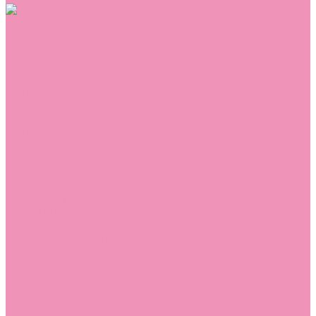
Обувь
Аквастоки
Балетки
Босоножки
Ботильоны
Ботинки
Валенки
Джазовки
Дутики
Кеды
Кроссовки
Лоферы
Луноходы
Мокасины
Пинетки
Полусапожки
Резиновая обувь (сабо)
Резиновые сапоги
Сандалии
Сапоги
Слиперы
Слипоны