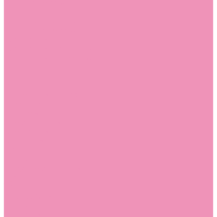
Угги для мальчиков
Чешки
Чешки для девочек
Чешки для мальчиков
Шлепанцы
Шлепанцы для девочек
Шлепанцы для мальчиков
Одежда
Брюки
Ветровки
Джемперы и толстовки
Домашняя одежда
Пижамы
Комбинезоны
Комплекты
Конверты
Куртки
Платья
Полукомбинезоны
Пуховики
Туники
Аксессуары
Стельки
Контакты