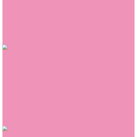
Сникеры
Сноубутсы
Тапочки
Топсайдеры
Туфли
Угги
Чешки
Шлепанцы
Одежда
Брюки
Ветровки
Джемперы и толстовки
Домашняя одежда
Комбинезоны
Комплекты
Конверты
Куртки
Платья
Полукомбинезоны
Пуховики
Туники
Аксессуары