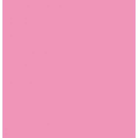
Босоножки
Босоножки для девочек
Босоножки для мальчиков
Ботильоны
Ботильоны для девочек
Ботинки
Ботинки для девочек
Ботинки для мальчиков
Валенки
Валенки для девочек
Валенки для мальчиков
Джазовки
Джазовки для девочек
Дутики
Дутики для девочек
Дутики для мальчиков
Кеды
Кеды для девочек
Кеды для мальчиков
Кроссовки
Кроссовки для девочек
Кроссовки для мальчиков
Лоферы
Лоферы для девочек