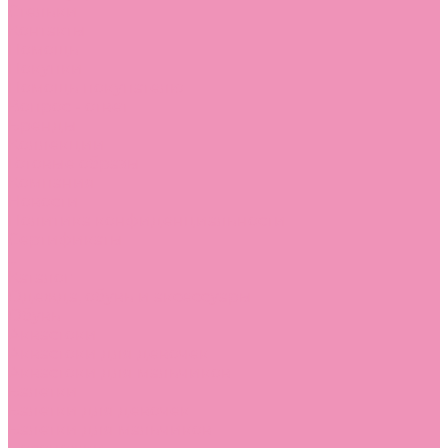
Стельки
Контакты
Помощь
Покупки
Помощь покупателю
Вопрос - ответ
Бренды
Коллекции
Готовые образы
Компания
Новости
Политика конфиденциальности
Сертификаты
...
Каталог
Одежда, обувь и аксессуары
Обувь
Аквастоки
Аквастоки для девочек
Аквастоки для мальчиков
Балетки
Балетки для девочек
Балетки для мальчиков