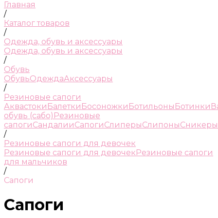
Главная
/
Каталог товаров
/
Одежда, обувь и аксессуары
Одежда, обувь и аксессуары
/
Обувь
Обувь
Одежда
Аксессуары
/
Резиновые сапоги
Аквастоки
Балетки
Босоножки
Ботильоны
Ботинки
В
обувь (сабо)
Резиновые
сапоги
Сандалии
Сапоги
Слиперы
Слипоны
Сникеры
/
Резиновые сапоги для девочек
Резиновые сапоги для девочек
Резиновые сапоги
для мальчиков
/
Сапоги
Сапоги