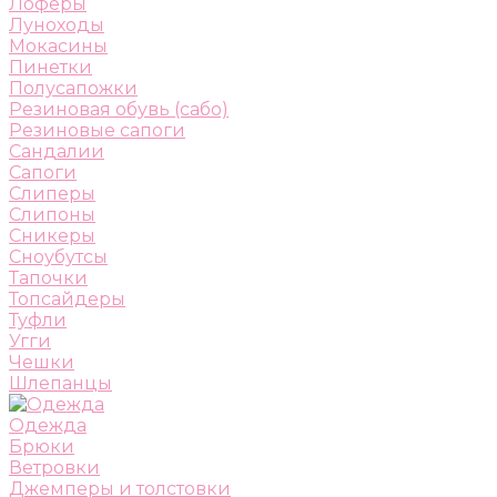
Лоферы
Луноходы
Мокасины
Пинетки
Полусапожки
Резиновая обувь (сабо)
Резиновые сапоги
Сандалии
Сапоги
Слиперы
Слипоны
Сникеры
Сноубутсы
Тапочки
Топсайдеры
Туфли
Угги
Чешки
Шлепанцы
Одежда
Брюки
Ветровки
Джемперы и толстовки