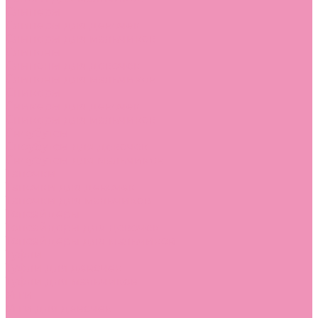
Слиперы
Слиперы для девочек
Слиперы для мальчиков
Слипоны
Слипоны для девочек
Слипоны для мальчиков
Сникеры
Сникеры для девочек
Сникеры для мальчиков
Сноубутсы
Сноубутсы для девочек
Сноубутсы для мальчиков
Тапочки
Тапочки для девочек
Тапочки для мальчиков
Топсайдеры
Топсайдеры для девочек
Топсайдеры для мальчиков
Туфли
Туфли для девочек
Туфли для мальчиков
Угги
Угги для девочек