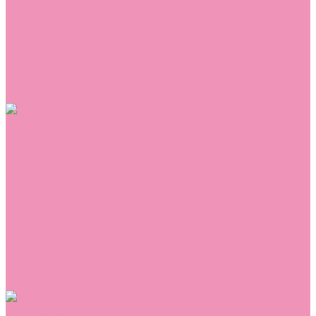
Сникеры
Сноубутсы
Тапочки
Топсайдеры
Туфли
Угги
Чешки
Шлепанцы
Одежда
Брюки
Ветровки
Джемперы и толстовки
Домашняя одежда
Комбинезоны
Комплекты
Конверты
Куртки
Платья
Полукомбинезоны
Пуховики
Туники
Аксессуары