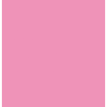
Стельки
Контакты
Помощь
Покупки
Помощь покупателю
Вопрос - ответ
Бренды
Коллекции
Готовые образы
Компания
Новости
Политика конфиденциальности
Сертификаты
...
Каталог
Одежда, обувь и аксессуары
Обувь
Аквастоки
Аквастоки для девочек
Аквастоки для мальчиков
Балетки
Балетки для девочек
Балетки для мальчиков