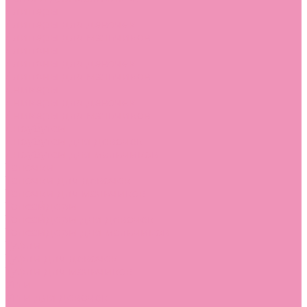
Слиперы
Слиперы для девочек
Слиперы для мальчиков
Слипоны
Слипоны для девочек
Слипоны для мальчиков
Сникеры
Сникеры для девочек
Сникеры для мальчиков
Сноубутсы
Сноубутсы для девочек
Сноубутсы для мальчиков
Тапочки
Тапочки для девочек
Тапочки для мальчиков
Топсайдеры
Топсайдеры для девочек
Топсайдеры для мальчиков
Туфли
Туфли для девочек
Туфли для мальчиков
Угги
Угги для девочек