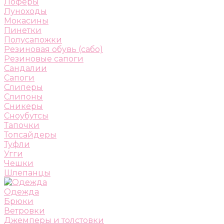
Лоферы
Луноходы
Мокасины
Пинетки
Полусапожки
Резиновая обувь (сабо)
Резиновые сапоги
Сандалии
Сапоги
Слиперы
Слипоны
Сникеры
Сноубутсы
Тапочки
Топсайдеры
Туфли
Угги
Чешки
Шлепанцы
Одежда
Брюки
Ветровки
Джемперы и толстовки