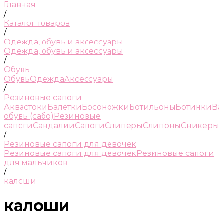
Главная
/
Каталог товаров
/
Одежда, обувь и аксессуары
Одежда, обувь и аксессуары
/
Обувь
Обувь
Одежда
Аксессуары
/
Резиновые сапоги
Аквастоки
Балетки
Босоножки
Ботильоны
Ботинки
В
обувь (сабо)
Резиновые
сапоги
Сандалии
Сапоги
Слиперы
Слипоны
Сникеры
/
Резиновые сапоги для девочек
Резиновые сапоги для девочек
Резиновые сапоги
для мальчиков
/
калоши
калоши