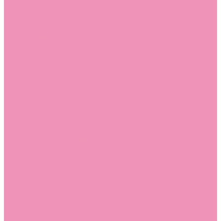
Босоножки
Босоножки для девочек
Босоножки для мальчиков
Ботильоны
Ботильоны для девочек
Ботинки
Ботинки для девочек
Ботинки для мальчиков
Валенки
Валенки для девочек
Валенки для мальчиков
Джазовки
Джазовки для девочек
Дутики
Дутики для девочек
Дутики для мальчиков
Кеды
Кеды для девочек
Кеды для мальчиков
Кроссовки
Кроссовки для девочек
Кроссовки для мальчиков
Лоферы
Лоферы для девочек