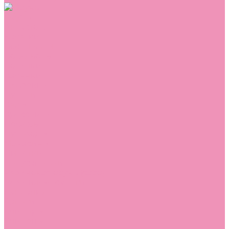
Обувь
Аквастоки
Балетки
Босоножки
Ботильоны
Ботинки
Валенки
Джазовки
Дутики
Кеды
Кроссовки
Лоферы
Луноходы
Мокасины
Пинетки
Полусапожки
Резиновая обувь (сабо)
Резиновые сапоги
Сандалии
Сапоги
Слиперы
Слипоны