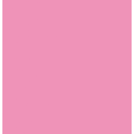
Угги для мальчиков
Чешки
Чешки для девочек
Чешки для мальчиков
Шлепанцы
Шлепанцы для девочек
Шлепанцы для мальчиков
Одежда
Брюки
Ветровки
Джемперы и толстовки
Домашняя одежда
Пижамы
Комбинезоны
Комплекты
Конверты
Куртки
Платья
Полукомбинезоны
Пуховики
Туники
Аксессуары
Стельки
Контакты