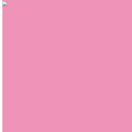
Обувь
Аквастоки
Балетки
Босоножки
Ботильоны
Ботинки
Валенки
Джазовки
Дутики
Кеды
Кроссовки
Лоферы
Луноходы
Мокасины
Пинетки
Полусапожки
Резиновая обувь (сабо)
Резиновые сапоги
Сандалии
Сапоги
Слиперы
Слипоны