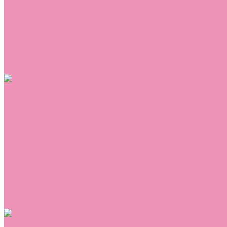
Сникеры
Сноубутсы
Тапочки
Топсайдеры
Туфли
Угги
Чешки
Шлепанцы
Одежда
Брюки
Ветровки
Джемперы и толстовки
Домашняя одежда
Комбинезоны
Комплекты
Конверты
Куртки
Платья
Полукомбинезоны
Пуховики
Туники
Аксессуары