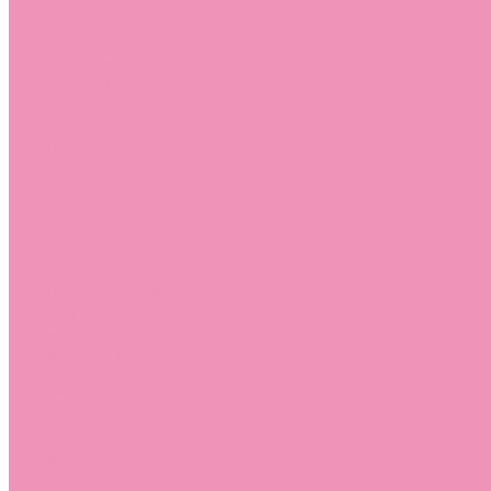
Босоножки
Босоножки для девочек
Босоножки для мальчиков
Ботильоны
Ботильоны для девочек
Ботинки
Ботинки для девочек
Ботинки для мальчиков
Валенки
Валенки для девочек
Валенки для мальчиков
Джазовки
Джазовки для девочек
Дутики
Дутики для девочек
Дутики для мальчиков
Кеды
Кеды для девочек
Кеды для мальчиков
Кроссовки
Кроссовки для девочек
Кроссовки для мальчиков
Лоферы
Лоферы для девочек