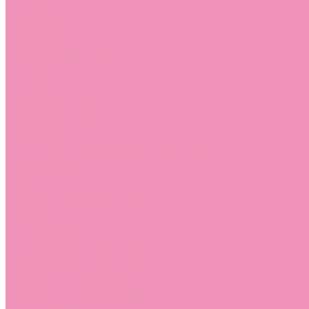
Стельки
Контакты
Помощь
Покупки
Помощь покупателю
Вопрос - ответ
Бренды
Коллекции
Готовые образы
Компания
Новости
Политика конфиденциальности
Сертификаты
...
Каталог
Одежда, обувь и аксессуары
Обувь
Аквастоки
Аквастоки для девочек
Аквастоки для мальчиков
Балетки
Балетки для девочек
Балетки для мальчиков