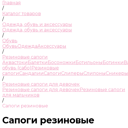
Главная
/
Каталог товаров
/
Одежда, обувь и аксессуары
Одежда, обувь и аксессуары
/
Обувь
Обувь
Одежда
Аксессуары
/
Резиновые сапоги
Аквастоки
Балетки
Босоножки
Ботильоны
Ботинки
В
обувь (сабо)
Резиновые
сапоги
Сандалии
Сапоги
Слиперы
Слипоны
Сникеры
/
Резиновые сапоги для девочек
Резиновые сапоги для девочек
Резиновые сапоги
для мальчиков
/
Сапоги резиновые
Сапоги резиновые