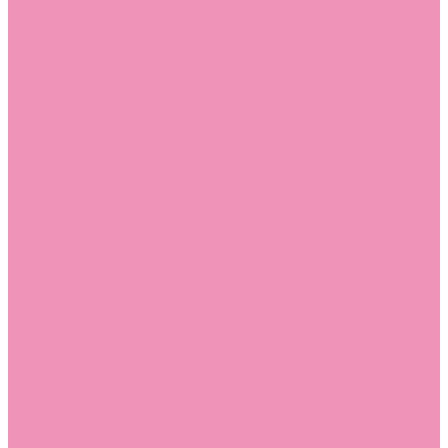
Босоножки
Босоножки для девочек
Босоножки для мальчиков
Ботильоны
Ботильоны для девочек
Ботинки
Ботинки для девочек
Ботинки для мальчиков
Валенки
Валенки для девочек
Валенки для мальчиков
Джазовки
Джазовки для девочек
Дутики
Дутики для девочек
Дутики для мальчиков
Кеды
Кеды для девочек
Кеды для мальчиков
Кроссовки
Кроссовки для девочек
Кроссовки для мальчиков
Лоферы
Лоферы для девочек