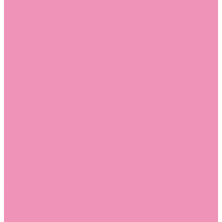
Угги для мальчиков
Чешки
Чешки для девочек
Чешки для мальчиков
Шлепанцы
Шлепанцы для девочек
Шлепанцы для мальчиков
Одежда
Брюки
Ветровки
Джемперы и толстовки
Домашняя одежда
Пижамы
Комбинезоны
Комплекты
Конверты
Куртки
Платья
Полукомбинезоны
Пуховики
Туники
Аксессуары
Стельки
Контакты