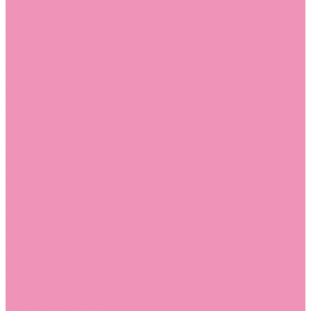
Слиперы
Слиперы для девочек
Слиперы для мальчиков
Слипоны
Слипоны для девочек
Слипоны для мальчиков
Сникеры
Сникеры для девочек
Сникеры для мальчиков
Сноубутсы
Сноубутсы для девочек
Сноубутсы для мальчиков
Тапочки
Тапочки для девочек
Тапочки для мальчиков
Топсайдеры
Топсайдеры для девочек
Топсайдеры для мальчиков
Туфли
Туфли для девочек
Туфли для мальчиков
Угги
Угги для девочек