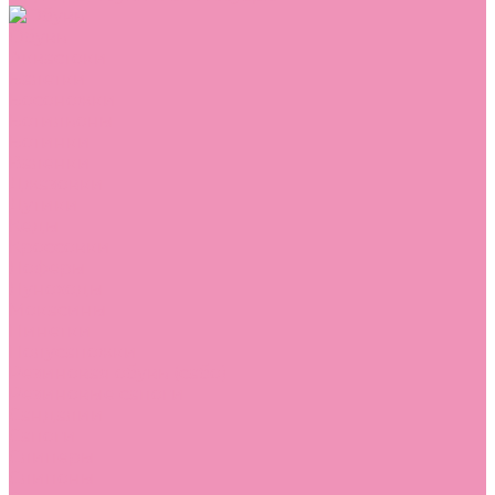
Обувь
Аквастоки
Балетки
Босоножки
Ботильоны
Ботинки
Валенки
Джазовки
Дутики
Кеды
Кроссовки
Лоферы
Луноходы
Мокасины
Пинетки
Полусапожки
Резиновая обувь (сабо)
Резиновые сапоги
Сандалии
Сапоги
Слиперы
Слипоны