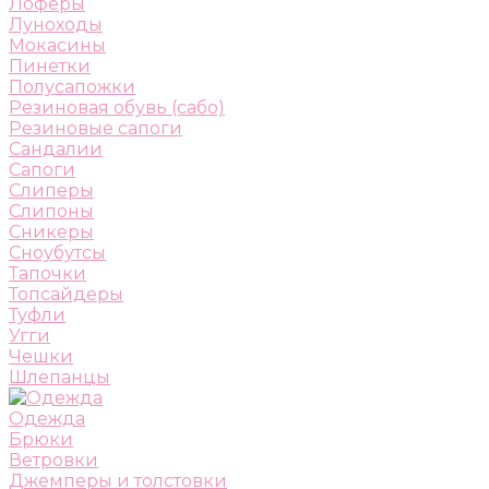
Лоферы
Луноходы
Мокасины
Пинетки
Полусапожки
Резиновая обувь (сабо)
Резиновые сапоги
Сандалии
Сапоги
Слиперы
Слипоны
Сникеры
Сноубутсы
Тапочки
Топсайдеры
Туфли
Угги
Чешки
Шлепанцы
Одежда
Брюки
Ветровки
Джемперы и толстовки