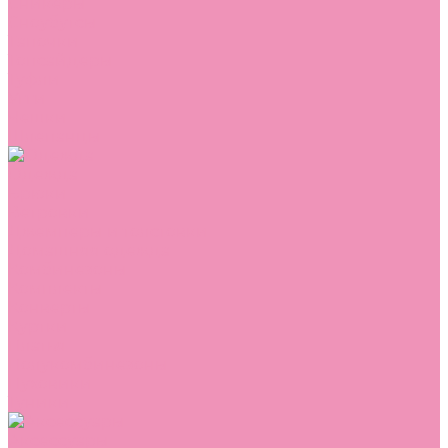
Сникеры
Сноубутсы
Тапочки
Топсайдеры
Туфли
Угги
Чешки
Шлепанцы
Одежда
Брюки
Ветровки
Джемперы и толстовки
Домашняя одежда
Комбинезоны
Комплекты
Конверты
Куртки
Платья
Полукомбинезоны
Пуховики
Туники
Аксессуары