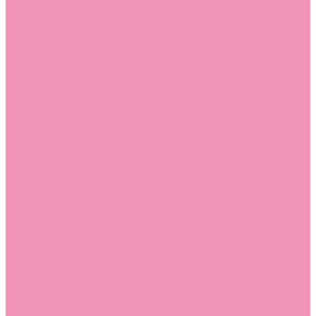
Стельки
Контакты
Помощь
Покупки
Помощь покупателю
Вопрос - ответ
Бренды
Коллекции
Готовые образы
Компания
Новости
Политика конфиденциальности
Сертификаты
...
Каталог
Одежда, обувь и аксессуары
Обувь
Аквастоки
Аквастоки для девочек
Аквастоки для мальчиков
Балетки
Балетки для девочек
Балетки для мальчиков