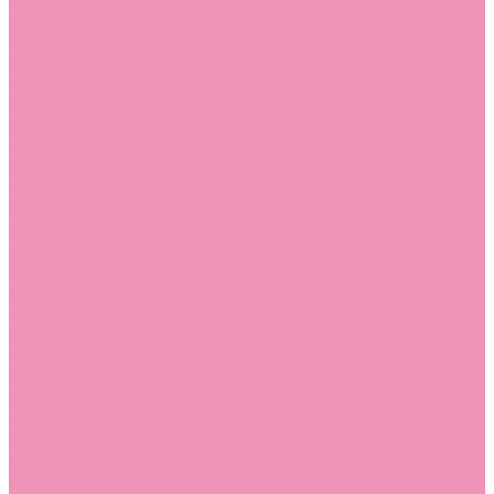
Босоножки
Босоножки для девочек
Босоножки для мальчиков
Ботильоны
Ботильоны для девочек
Ботинки
Ботинки для девочек
Ботинки для мальчиков
Валенки
Валенки для девочек
Валенки для мальчиков
Джазовки
Джазовки для девочек
Дутики
Дутики для девочек
Дутики для мальчиков
Кеды
Кеды для девочек
Кеды для мальчиков
Кроссовки
Кроссовки для девочек
Кроссовки для мальчиков
Лоферы
Лоферы для девочек