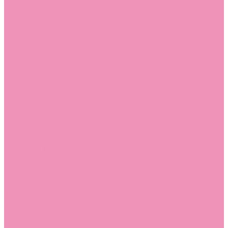
Угги для мальчиков
Чешки
Чешки для девочек
Чешки для мальчиков
Шлепанцы
Шлепанцы для девочек
Шлепанцы для мальчиков
Одежда
Брюки
Ветровки
Джемперы и толстовки
Домашняя одежда
Пижамы
Комбинезоны
Комплекты
Конверты
Куртки
Платья
Полукомбинезоны
Пуховики
Туники
Аксессуары
Стельки
Контакты