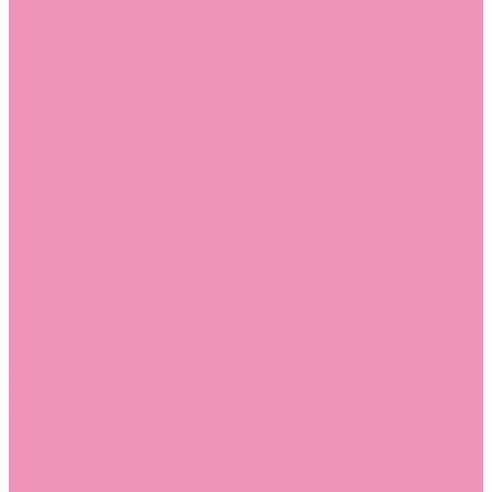
Стельки
Контакты
Помощь
Покупки
Помощь покупателю
Вопрос - ответ
Бренды
Коллекции
Готовые образы
Компания
Новости
Политика конфиденциальности
Сертификаты
...
Каталог
Одежда, обувь и аксессуары
Обувь
Аквастоки
Аквастоки для девочек
Аквастоки для мальчиков
Балетки
Балетки для девочек
Балетки для мальчиков