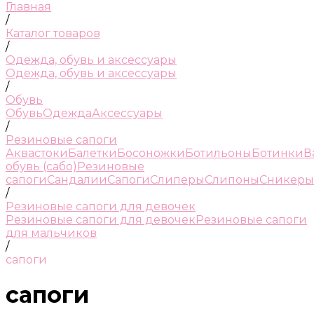
Главная
/
Каталог товаров
/
Одежда, обувь и аксессуары
Одежда, обувь и аксессуары
/
Обувь
Обувь
Одежда
Аксессуары
/
Резиновые сапоги
Аквастоки
Балетки
Босоножки
Ботильоны
Ботинки
В
обувь (сабо)
Резиновые
сапоги
Сандалии
Сапоги
Слиперы
Слипоны
Сникеры
/
Резиновые сапоги для девочек
Резиновые сапоги для девочек
Резиновые сапоги
для мальчиков
/
сапоги
сапоги