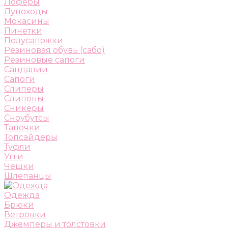
Лоферы
Луноходы
Мокасины
Пинетки
Полусапожки
Резиновая обувь (сабо)
Резиновые сапоги
Сандалии
Сапоги
Слиперы
Слипоны
Сникеры
Сноубутсы
Тапочки
Топсайдеры
Туфли
Угги
Чешки
Шлепанцы
Одежда
Брюки
Ветровки
Джемперы и толстовки