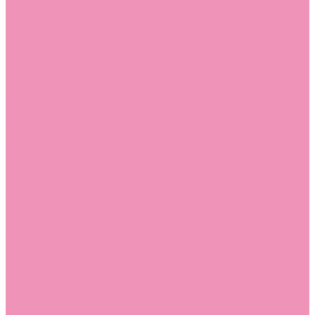
Слиперы
Слиперы для девочек
Слиперы для мальчиков
Слипоны
Слипоны для девочек
Слипоны для мальчиков
Сникеры
Сникеры для девочек
Сникеры для мальчиков
Сноубутсы
Сноубутсы для девочек
Сноубутсы для мальчиков
Тапочки
Тапочки для девочек
Тапочки для мальчиков
Топсайдеры
Топсайдеры для девочек
Топсайдеры для мальчиков
Туфли
Туфли для девочек
Туфли для мальчиков
Угги
Угги для девочек