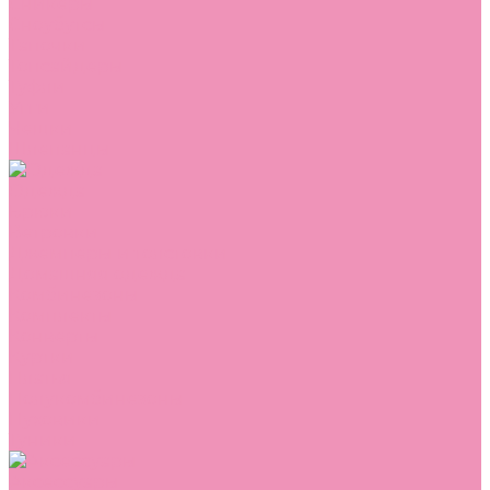
Сникеры
Сноубутсы
Тапочки
Топсайдеры
Туфли
Угги
Чешки
Шлепанцы
Одежда
Брюки
Ветровки
Джемперы и толстовки
Домашняя одежда
Комбинезоны
Комплекты
Конверты
Куртки
Платья
Полукомбинезоны
Пуховики
Туники
Аксессуары