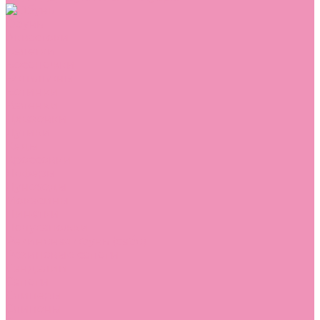
Обувь
Аквастоки
Балетки
Босоножки
Ботильоны
Ботинки
Валенки
Джазовки
Дутики
Кеды
Кроссовки
Лоферы
Луноходы
Мокасины
Пинетки
Полусапожки
Резиновая обувь (сабо)
Резиновые сапоги
Сандалии
Сапоги
Слиперы
Слипоны