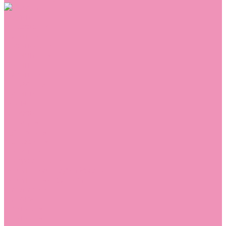
Обувь
Аквастоки
Балетки
Босоножки
Ботильоны
Ботинки
Валенки
Джазовки
Дутики
Кеды
Кроссовки
Лоферы
Луноходы
Мокасины
Пинетки
Полусапожки
Резиновая обувь (сабо)
Резиновые сапоги
Сандалии
Сапоги
Слиперы
Слипоны