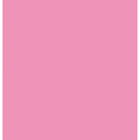
Слиперы
Слиперы для девочек
Слиперы для мальчиков
Слипоны
Слипоны для девочек
Слипоны для мальчиков
Сникеры
Сникеры для девочек
Сникеры для мальчиков
Сноубутсы
Сноубутсы для девочек
Сноубутсы для мальчиков
Тапочки
Тапочки для девочек
Тапочки для мальчиков
Топсайдеры
Топсайдеры для девочек
Топсайдеры для мальчиков
Туфли
Туфли для девочек
Туфли для мальчиков
Угги
Угги для девочек