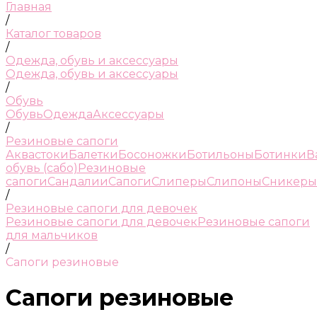
Главная
/
Каталог товаров
/
Одежда, обувь и аксессуары
Одежда, обувь и аксессуары
/
Обувь
Обувь
Одежда
Аксессуары
/
Резиновые сапоги
Аквастоки
Балетки
Босоножки
Ботильоны
Ботинки
В
обувь (сабо)
Резиновые
сапоги
Сандалии
Сапоги
Слиперы
Слипоны
Сникеры
/
Резиновые сапоги для девочек
Резиновые сапоги для девочек
Резиновые сапоги
для мальчиков
/
Сапоги резиновые
Сапоги резиновые