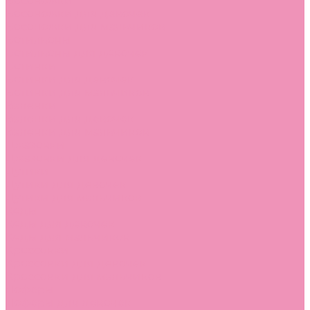
Босоножки
Босоножки для девочек
Босоножки для мальчиков
Ботильоны
Ботильоны для девочек
Ботинки
Ботинки для девочек
Ботинки для мальчиков
Валенки
Валенки для девочек
Валенки для мальчиков
Джазовки
Джазовки для девочек
Дутики
Дутики для девочек
Дутики для мальчиков
Кеды
Кеды для девочек
Кеды для мальчиков
Кроссовки
Кроссовки для девочек
Кроссовки для мальчиков
Лоферы
Лоферы для девочек