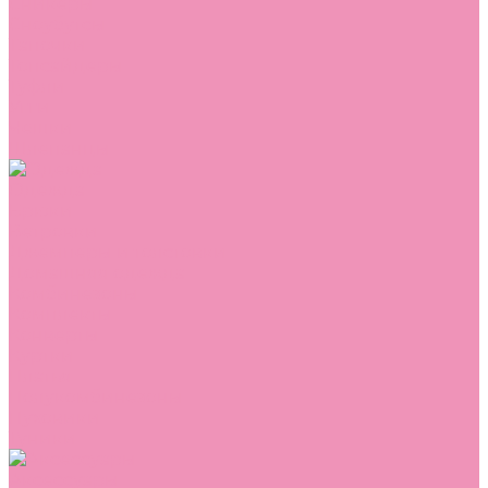
Сникеры
Сноубутсы
Тапочки
Топсайдеры
Туфли
Угги
Чешки
Шлепанцы
Одежда
Брюки
Ветровки
Джемперы и толстовки
Домашняя одежда
Комбинезоны
Комплекты
Конверты
Куртки
Платья
Полукомбинезоны
Пуховики
Туники
Аксессуары