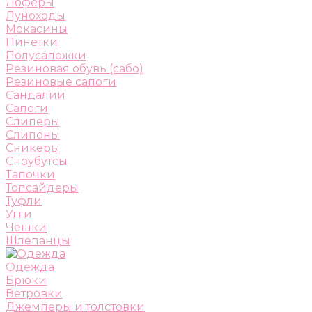
Лоферы
Луноходы
Мокасины
Пинетки
Полусапожки
Резиновая обувь (сабо)
Резиновые сапоги
Сандалии
Сапоги
Слиперы
Слипоны
Сникеры
Сноубутсы
Тапочки
Топсайдеры
Туфли
Угги
Чешки
Шлепанцы
Одежда
Брюки
Ветровки
Джемперы и толстовки