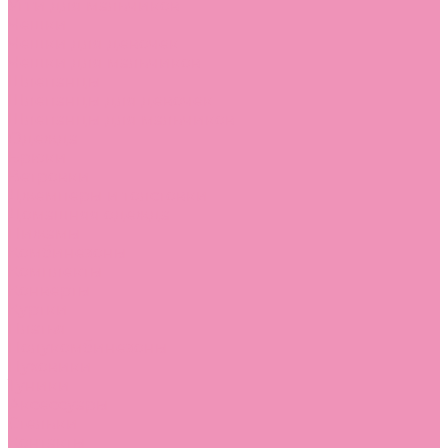
Угги для мальчиков
Чешки
Чешки для девочек
Чешки для мальчиков
Шлепанцы
Шлепанцы для девочек
Шлепанцы для мальчиков
Одежда
Брюки
Ветровки
Джемперы и толстовки
Домашняя одежда
Пижамы
Комбинезоны
Комплекты
Конверты
Куртки
Платья
Полукомбинезоны
Пуховики
Туники
Аксессуары
Стельки
Контакты