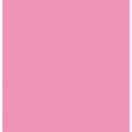
Стельки
Контакты
Помощь
Покупки
Помощь покупателю
Вопрос - ответ
Бренды
Коллекции
Готовые образы
Компания
Новости
Политика конфиденциальности
Сертификаты
...
Каталог
Одежда, обувь и аксессуары
Обувь
Аквастоки
Аквастоки для девочек
Аквастоки для мальчиков
Балетки
Балетки для девочек
Балетки для мальчиков