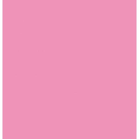
Стельки
Контакты
Помощь
Покупки
Помощь покупателю
Вопрос - ответ
Бренды
Коллекции
Готовые образы
Компания
Новости
Политика конфиденциальности
Сертификаты
...
Каталог
Одежда, обувь и аксессуары
Обувь
Аквастоки
Аквастоки для девочек
Аквастоки для мальчиков
Балетки
Балетки для девочек
Балетки для мальчиков