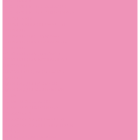
Босоножки
Босоножки для девочек
Босоножки для мальчиков
Ботильоны
Ботильоны для девочек
Ботинки
Ботинки для девочек
Ботинки для мальчиков
Валенки
Валенки для девочек
Валенки для мальчиков
Джазовки
Джазовки для девочек
Дутики
Дутики для девочек
Дутики для мальчиков
Кеды
Кеды для девочек
Кеды для мальчиков
Кроссовки
Кроссовки для девочек
Кроссовки для мальчиков
Лоферы
Лоферы для девочек