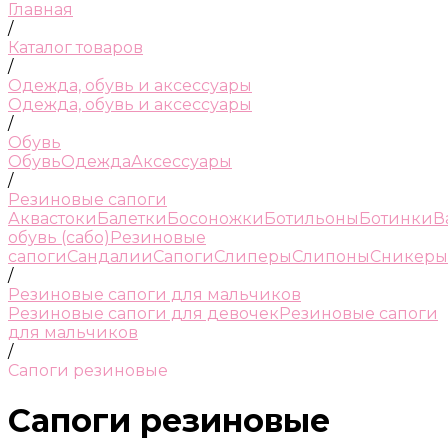
Главная
/
Каталог товаров
/
Одежда, обувь и аксессуары
Одежда, обувь и аксессуары
/
Обувь
Обувь
Одежда
Аксессуары
/
Резиновые сапоги
Аквастоки
Балетки
Босоножки
Ботильоны
Ботинки
В
обувь (сабо)
Резиновые
сапоги
Сандалии
Сапоги
Слиперы
Слипоны
Сникеры
/
Резиновые сапоги для мальчиков
Резиновые сапоги для девочек
Резиновые сапоги
для мальчиков
/
Сапоги резиновые
Сапоги резиновые