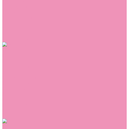
Сникеры
Сноубутсы
Тапочки
Топсайдеры
Туфли
Угги
Чешки
Шлепанцы
Одежда
Брюки
Ветровки
Джемперы и толстовки
Домашняя одежда
Комбинезоны
Комплекты
Конверты
Куртки
Платья
Полукомбинезоны
Пуховики
Туники
Аксессуары