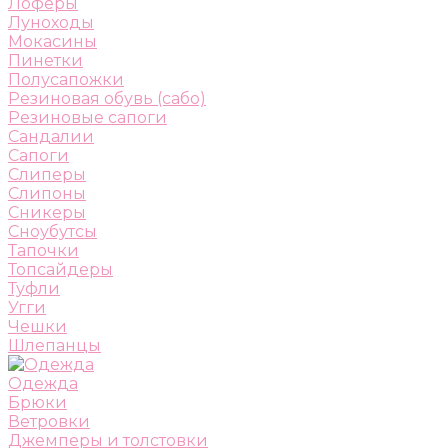
Лоферы
Луноходы
Мокасины
Пинетки
Полусапожки
Резиновая обувь (сабо)
Резиновые сапоги
Сандалии
Сапоги
Слиперы
Слипоны
Сникеры
Сноубутсы
Тапочки
Топсайдеры
Туфли
Угги
Чешки
Шлепанцы
Одежда
Брюки
Ветровки
Джемперы и толстовки