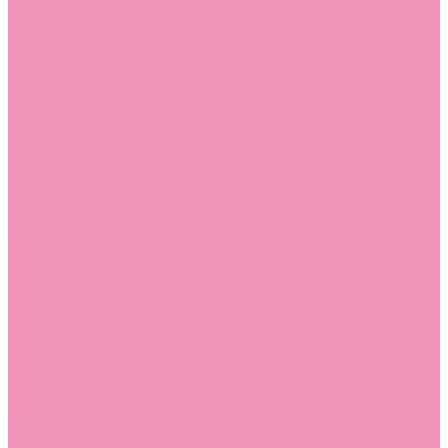
Слиперы
Слиперы для девочек
Слиперы для мальчиков
Слипоны
Слипоны для девочек
Слипоны для мальчиков
Сникеры
Сникеры для девочек
Сникеры для мальчиков
Сноубутсы
Сноубутсы для девочек
Сноубутсы для мальчиков
Тапочки
Тапочки для девочек
Тапочки для мальчиков
Топсайдеры
Топсайдеры для девочек
Топсайдеры для мальчиков
Туфли
Туфли для девочек
Туфли для мальчиков
Угги
Угги для девочек