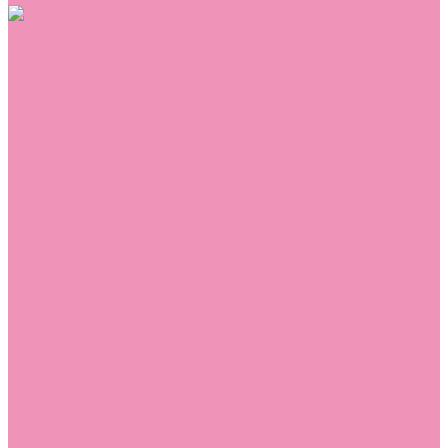
Обувь
Аквастоки
Балетки
Босоножки
Ботильоны
Ботинки
Валенки
Джазовки
Дутики
Кеды
Кроссовки
Лоферы
Луноходы
Мокасины
Пинетки
Полусапожки
Резиновая обувь (сабо)
Резиновые сапоги
Сандалии
Сапоги
Слиперы
Слипоны