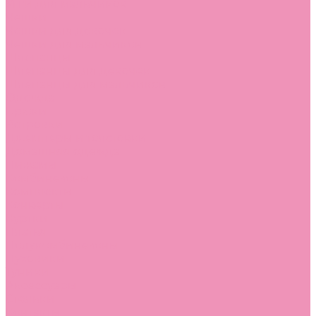
Угги для мальчиков
Чешки
Чешки для девочек
Чешки для мальчиков
Шлепанцы
Шлепанцы для девочек
Шлепанцы для мальчиков
Одежда
Брюки
Ветровки
Джемперы и толстовки
Домашняя одежда
Пижамы
Комбинезоны
Комплекты
Конверты
Куртки
Платья
Полукомбинезоны
Пуховики
Туники
Аксессуары
Стельки
Контакты