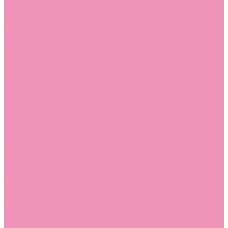
Босоножки
Босоножки для девочек
Босоножки для мальчиков
Ботильоны
Ботильоны для девочек
Ботинки
Ботинки для девочек
Ботинки для мальчиков
Валенки
Валенки для девочек
Валенки для мальчиков
Джазовки
Джазовки для девочек
Дутики
Дутики для девочек
Дутики для мальчиков
Кеды
Кеды для девочек
Кеды для мальчиков
Кроссовки
Кроссовки для девочек
Кроссовки для мальчиков
Лоферы
Лоферы для девочек