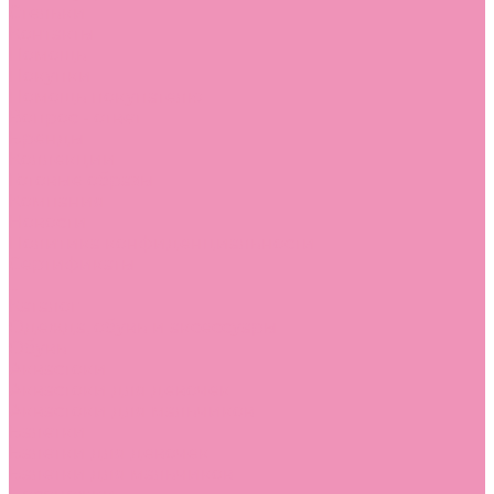
Стельки
Контакты
Помощь
Покупки
Помощь покупателю
Вопрос - ответ
Бренды
Коллекции
Готовые образы
Компания
Новости
Политика конфиденциальности
Сертификаты
...
Каталог
Одежда, обувь и аксессуары
Обувь
Аквастоки
Аквастоки для девочек
Аквастоки для мальчиков
Балетки
Балетки для девочек
Балетки для мальчиков