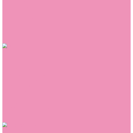
Сникеры
Сноубутсы
Тапочки
Топсайдеры
Туфли
Угги
Чешки
Шлепанцы
Одежда
Брюки
Ветровки
Джемперы и толстовки
Домашняя одежда
Комбинезоны
Комплекты
Конверты
Куртки
Платья
Полукомбинезоны
Пуховики
Туники
Аксессуары