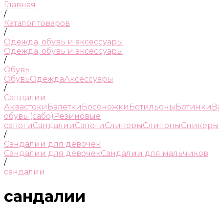
Главная
/
Каталог товаров
/
Одежда, обувь и аксессуары
Одежда, обувь и аксессуары
/
Обувь
Обувь
Одежда
Аксессуары
/
Сандалии
Аквастоки
Балетки
Босоножки
Ботильоны
Ботинки
В
обувь (сабо)
Резиновые
сапоги
Сандалии
Сапоги
Слиперы
Слипоны
Сникеры
/
Сандалии для девочек
Сандалии для девочек
Сандалии для мальчиков
/
сандалии
сандалии