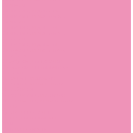
Слиперы
Слиперы для девочек
Слиперы для мальчиков
Слипоны
Слипоны для девочек
Слипоны для мальчиков
Сникеры
Сникеры для девочек
Сникеры для мальчиков
Сноубутсы
Сноубутсы для девочек
Сноубутсы для мальчиков
Тапочки
Тапочки для девочек
Тапочки для мальчиков
Топсайдеры
Топсайдеры для девочек
Топсайдеры для мальчиков
Туфли
Туфли для девочек
Туфли для мальчиков
Угги
Угги для девочек