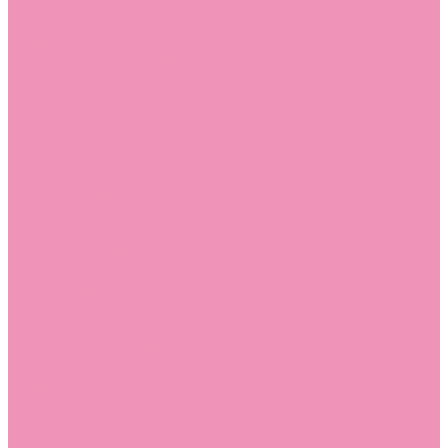
Угги для мальчиков
Чешки
Чешки для девочек
Чешки для мальчиков
Шлепанцы
Шлепанцы для девочек
Шлепанцы для мальчиков
Одежда
Брюки
Ветровки
Джемперы и толстовки
Домашняя одежда
Пижамы
Комбинезоны
Комплекты
Конверты
Куртки
Платья
Полукомбинезоны
Пуховики
Туники
Аксессуары
Стельки
Контакты