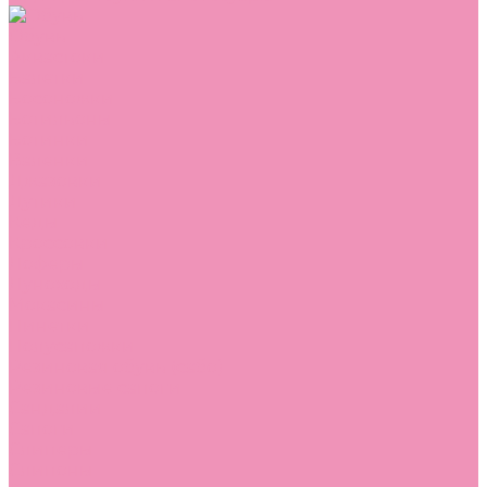
Обувь
Аквастоки
Балетки
Босоножки
Ботильоны
Ботинки
Валенки
Джазовки
Дутики
Кеды
Кроссовки
Лоферы
Луноходы
Мокасины
Пинетки
Полусапожки
Резиновая обувь (сабо)
Резиновые сапоги
Сандалии
Сапоги
Слиперы
Слипоны