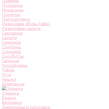
Лоферы
Луноходы
Мокасины
Пинетки
Полусапожки
Резиновая обувь (сабо)
Резиновые сапоги
Сандалии
Сапоги
Слиперы
Слипоны
Сникеры
Сноубутсы
Тапочки
Топсайдеры
Туфли
Угги
Чешки
Шлепанцы
Одежда
Брюки
Ветровки
Джемперы и толстовки