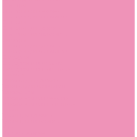
Слиперы
Слиперы для девочек
Слиперы для мальчиков
Слипоны
Слипоны для девочек
Слипоны для мальчиков
Сникеры
Сникеры для девочек
Сникеры для мальчиков
Сноубутсы
Сноубутсы для девочек
Сноубутсы для мальчиков
Тапочки
Тапочки для девочек
Тапочки для мальчиков
Топсайдеры
Топсайдеры для девочек
Топсайдеры для мальчиков
Туфли
Туфли для девочек
Туфли для мальчиков
Угги
Угги для девочек