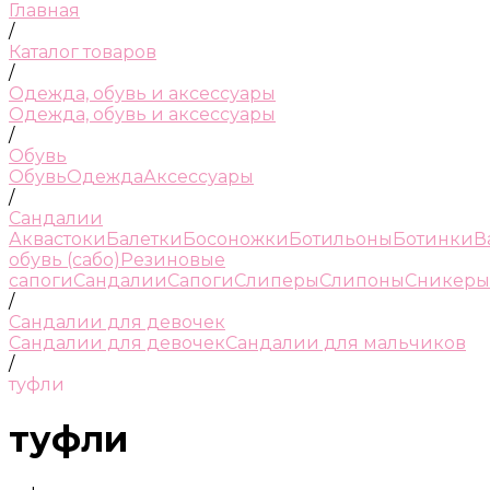
Главная
/
Каталог товаров
/
Одежда, обувь и аксессуары
Одежда, обувь и аксессуары
/
Обувь
Обувь
Одежда
Аксессуары
/
Сандалии
Аквастоки
Балетки
Босоножки
Ботильоны
Ботинки
В
обувь (сабо)
Резиновые
сапоги
Сандалии
Сапоги
Слиперы
Слипоны
Сникеры
/
Сандалии для девочек
Сандалии для девочек
Сандалии для мальчиков
/
туфли
туфли