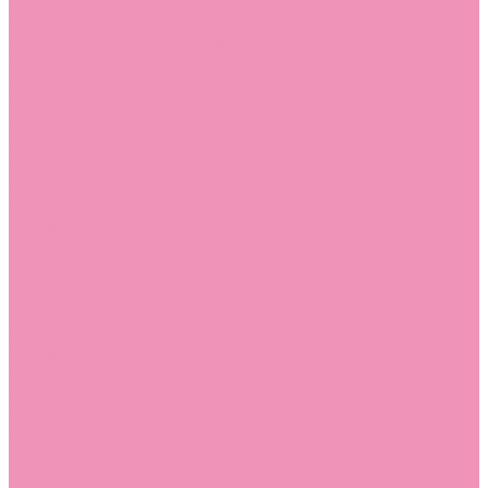
Босоножки
Босоножки для девочек
Босоножки для мальчиков
Ботильоны
Ботильоны для девочек
Ботинки
Ботинки для девочек
Ботинки для мальчиков
Валенки
Валенки для девочек
Валенки для мальчиков
Джазовки
Джазовки для девочек
Дутики
Дутики для девочек
Дутики для мальчиков
Кеды
Кеды для девочек
Кеды для мальчиков
Кроссовки
Кроссовки для девочек
Кроссовки для мальчиков
Лоферы
Лоферы для девочек