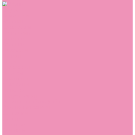
Обувь
Аквастоки
Балетки
Босоножки
Ботильоны
Ботинки
Валенки
Джазовки
Дутики
Кеды
Кроссовки
Лоферы
Луноходы
Мокасины
Пинетки
Полусапожки
Резиновая обувь (сабо)
Резиновые сапоги
Сандалии
Сапоги
Слиперы
Слипоны