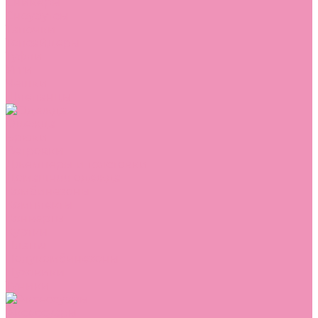
Сникеры
Сноубутсы
Тапочки
Топсайдеры
Туфли
Угги
Чешки
Шлепанцы
Одежда
Брюки
Ветровки
Джемперы и толстовки
Домашняя одежда
Комбинезоны
Комплекты
Конверты
Куртки
Платья
Полукомбинезоны
Пуховики
Туники
Аксессуары