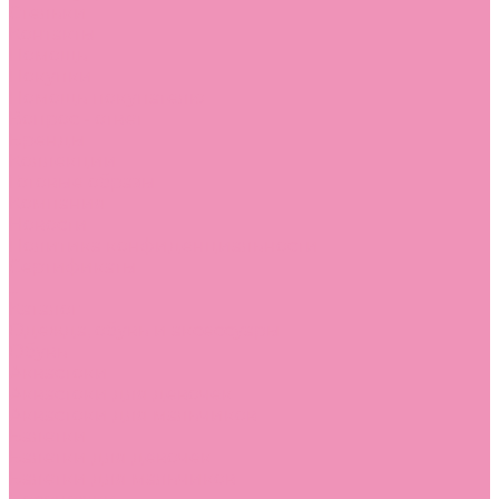
Стельки
Контакты
Помощь
Покупки
Помощь покупателю
Вопрос - ответ
Бренды
Коллекции
Готовые образы
Компания
Новости
Политика конфиденциальности
Сертификаты
...
Каталог
Одежда, обувь и аксессуары
Обувь
Аквастоки
Аквастоки для девочек
Аквастоки для мальчиков
Балетки
Балетки для девочек
Балетки для мальчиков