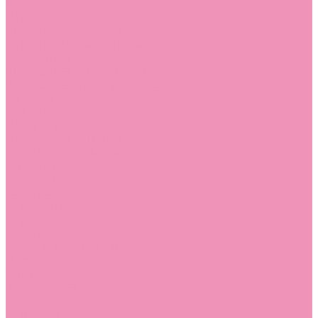
Угги для мальчиков
Чешки
Чешки для девочек
Чешки для мальчиков
Шлепанцы
Шлепанцы для девочек
Шлепанцы для мальчиков
Одежда
Брюки
Ветровки
Джемперы и толстовки
Домашняя одежда
Пижамы
Комбинезоны
Комплекты
Конверты
Куртки
Платья
Полукомбинезоны
Пуховики
Туники
Аксессуары
Стельки
Контакты