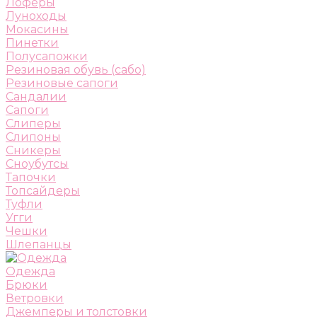
Лоферы
Луноходы
Мокасины
Пинетки
Полусапожки
Резиновая обувь (сабо)
Резиновые сапоги
Сандалии
Сапоги
Слиперы
Слипоны
Сникеры
Сноубутсы
Тапочки
Топсайдеры
Туфли
Угги
Чешки
Шлепанцы
Одежда
Брюки
Ветровки
Джемперы и толстовки