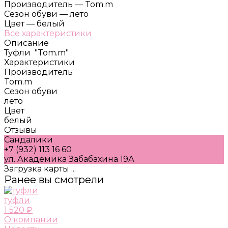
Производитель
—
Tom.m
Сезон обуви
—
лето
Цвет
—
белый
Все характеристики
Описание
Туфли "Tom.m"
Характеристики
Производитель
Tom.m
Сезон обуви
лето
Цвет
белый
Отзывы
Сандалики
+7 (932) 113 16 60
ул. Академика Забабахина 19А
Загрузка карты ...
Ранее вы смотрели
туфли
1 520 ₽
О компании