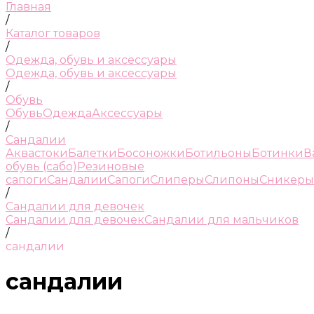
Главная
/
Каталог товаров
/
Одежда, обувь и аксессуары
Одежда, обувь и аксессуары
/
Обувь
Обувь
Одежда
Аксессуары
/
Сандалии
Аквастоки
Балетки
Босоножки
Ботильоны
Ботинки
В
обувь (сабо)
Резиновые
сапоги
Сандалии
Сапоги
Слиперы
Слипоны
Сникеры
/
Сандалии для девочек
Сандалии для девочек
Сандалии для мальчиков
/
сандалии
сандалии