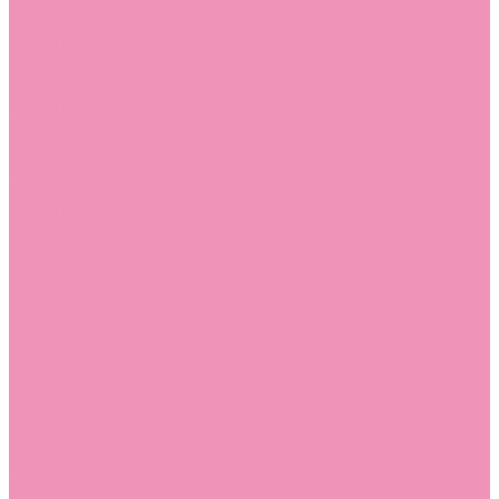
Босоножки
Босоножки для девочек
Босоножки для мальчиков
Ботильоны
Ботильоны для девочек
Ботинки
Ботинки для девочек
Ботинки для мальчиков
Валенки
Валенки для девочек
Валенки для мальчиков
Джазовки
Джазовки для девочек
Дутики
Дутики для девочек
Дутики для мальчиков
Кеды
Кеды для девочек
Кеды для мальчиков
Кроссовки
Кроссовки для девочек
Кроссовки для мальчиков
Лоферы
Лоферы для девочек