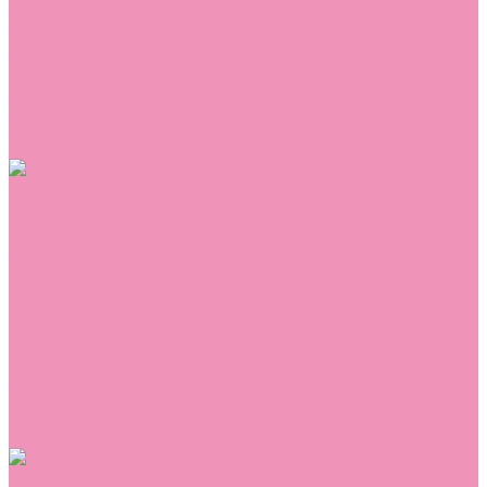
Сникеры
Сноубутсы
Тапочки
Топсайдеры
Туфли
Угги
Чешки
Шлепанцы
Одежда
Брюки
Ветровки
Джемперы и толстовки
Домашняя одежда
Комбинезоны
Комплекты
Конверты
Куртки
Платья
Полукомбинезоны
Пуховики
Туники
Аксессуары