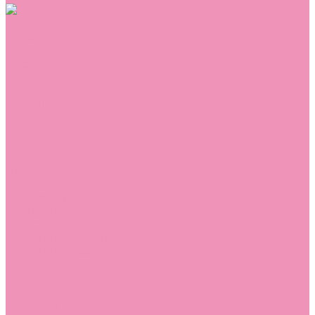
Обувь
Аквастоки
Балетки
Босоножки
Ботильоны
Ботинки
Валенки
Джазовки
Дутики
Кеды
Кроссовки
Лоферы
Луноходы
Мокасины
Пинетки
Полусапожки
Резиновая обувь (сабо)
Резиновые сапоги
Сандалии
Сапоги
Слиперы
Слипоны