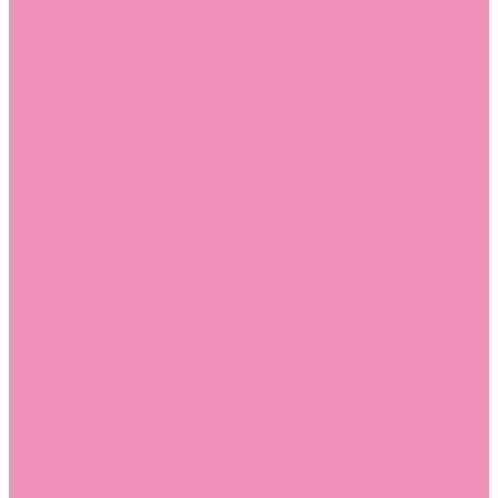
Стельки
Контакты
Помощь
Покупки
Помощь покупателю
Вопрос - ответ
Бренды
Коллекции
Готовые образы
Компания
Новости
Политика конфиденциальности
Сертификаты
...
Каталог
Одежда, обувь и аксессуары
Обувь
Аквастоки
Аквастоки для девочек
Аквастоки для мальчиков
Балетки
Балетки для девочек
Балетки для мальчиков