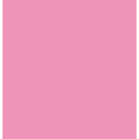
Угги для мальчиков
Чешки
Чешки для девочек
Чешки для мальчиков
Шлепанцы
Шлепанцы для девочек
Шлепанцы для мальчиков
Одежда
Брюки
Ветровки
Джемперы и толстовки
Домашняя одежда
Пижамы
Комбинезоны
Комплекты
Конверты
Куртки
Платья
Полукомбинезоны
Пуховики
Туники
Аксессуары
Стельки
Контакты