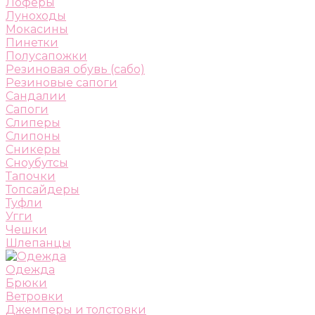
Лоферы
Луноходы
Мокасины
Пинетки
Полусапожки
Резиновая обувь (сабо)
Резиновые сапоги
Сандалии
Сапоги
Слиперы
Слипоны
Сникеры
Сноубутсы
Тапочки
Топсайдеры
Туфли
Угги
Чешки
Шлепанцы
Одежда
Брюки
Ветровки
Джемперы и толстовки