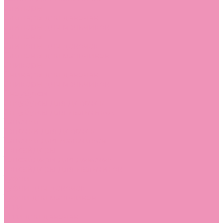
Слиперы
Слиперы для девочек
Слиперы для мальчиков
Слипоны
Слипоны для девочек
Слипоны для мальчиков
Сникеры
Сникеры для девочек
Сникеры для мальчиков
Сноубутсы
Сноубутсы для девочек
Сноубутсы для мальчиков
Тапочки
Тапочки для девочек
Тапочки для мальчиков
Топсайдеры
Топсайдеры для девочек
Топсайдеры для мальчиков
Туфли
Туфли для девочек
Туфли для мальчиков
Угги
Угги для девочек