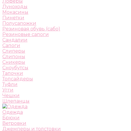
Лоферы
Луноходы
Мокасины
Пинетки
Полусапожки
Резиновая обувь (сабо)
Резиновые сапоги
Сандалии
Сапоги
Слиперы
Слипоны
Сникеры
Сноубутсы
Тапочки
Топсайдеры
Туфли
Угги
Чешки
Шлепанцы
Одежда
Брюки
Ветровки
Джемперы и толстовки