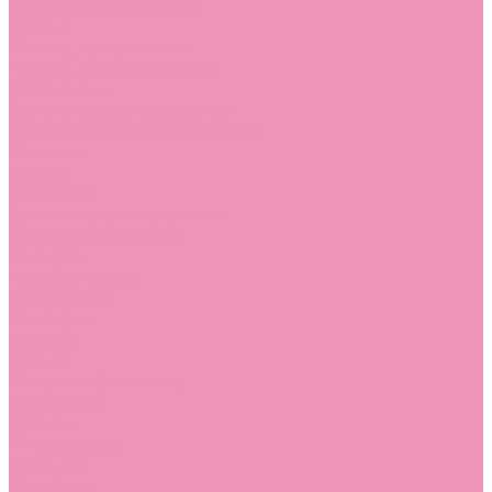
Угги для мальчиков
Чешки
Чешки для девочек
Чешки для мальчиков
Шлепанцы
Шлепанцы для девочек
Шлепанцы для мальчиков
Одежда
Брюки
Ветровки
Джемперы и толстовки
Домашняя одежда
Пижамы
Комбинезоны
Комплекты
Конверты
Куртки
Платья
Полукомбинезоны
Пуховики
Туники
Аксессуары
Стельки
Контакты