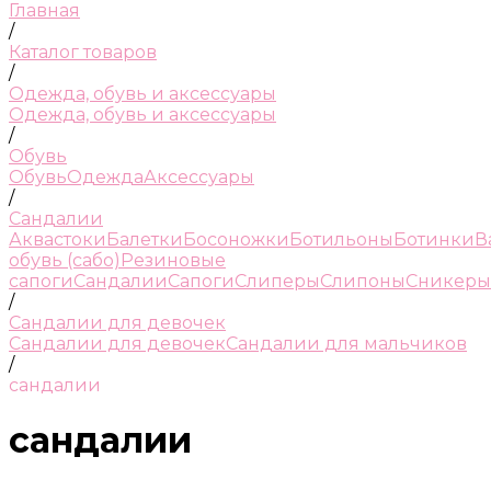
Главная
/
Каталог товаров
/
Одежда, обувь и аксессуары
Одежда, обувь и аксессуары
/
Обувь
Обувь
Одежда
Аксессуары
/
Сандалии
Аквастоки
Балетки
Босоножки
Ботильоны
Ботинки
В
обувь (сабо)
Резиновые
сапоги
Сандалии
Сапоги
Слиперы
Слипоны
Сникеры
/
Сандалии для девочек
Сандалии для девочек
Сандалии для мальчиков
/
сандалии
сандалии