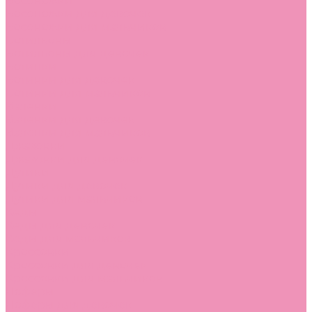
Босоножки
Босоножки для девочек
Босоножки для мальчиков
Ботильоны
Ботильоны для девочек
Ботинки
Ботинки для девочек
Ботинки для мальчиков
Валенки
Валенки для девочек
Валенки для мальчиков
Джазовки
Джазовки для девочек
Дутики
Дутики для девочек
Дутики для мальчиков
Кеды
Кеды для девочек
Кеды для мальчиков
Кроссовки
Кроссовки для девочек
Кроссовки для мальчиков
Лоферы
Лоферы для девочек