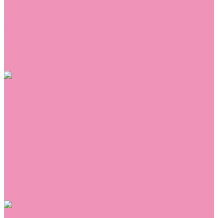
Сникеры
Сноубутсы
Тапочки
Топсайдеры
Туфли
Угги
Чешки
Шлепанцы
Одежда
Брюки
Ветровки
Джемперы и толстовки
Домашняя одежда
Комбинезоны
Комплекты
Конверты
Куртки
Платья
Полукомбинезоны
Пуховики
Туники
Аксессуары