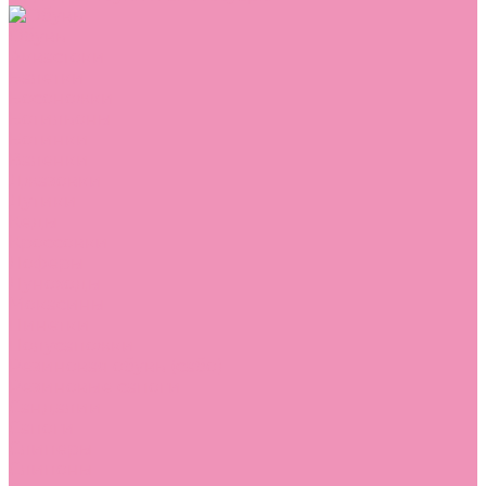
Обувь
Аквастоки
Балетки
Босоножки
Ботильоны
Ботинки
Валенки
Джазовки
Дутики
Кеды
Кроссовки
Лоферы
Луноходы
Мокасины
Пинетки
Полусапожки
Резиновая обувь (сабо)
Резиновые сапоги
Сандалии
Сапоги
Слиперы
Слипоны