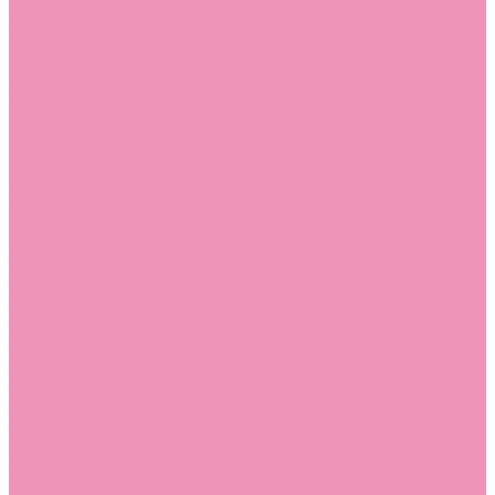
Слиперы
Слиперы для девочек
Слиперы для мальчиков
Слипоны
Слипоны для девочек
Слипоны для мальчиков
Сникеры
Сникеры для девочек
Сникеры для мальчиков
Сноубутсы
Сноубутсы для девочек
Сноубутсы для мальчиков
Тапочки
Тапочки для девочек
Тапочки для мальчиков
Топсайдеры
Топсайдеры для девочек
Топсайдеры для мальчиков
Туфли
Туфли для девочек
Туфли для мальчиков
Угги
Угги для девочек