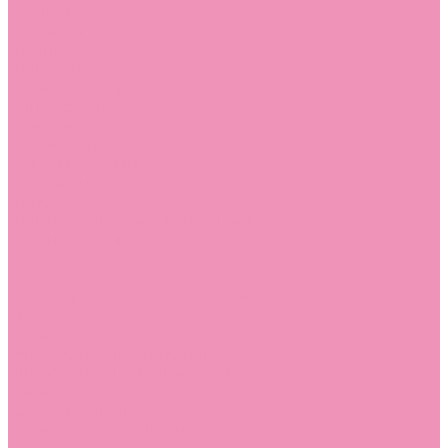
Стельки
Контакты
Помощь
Покупки
Помощь покупателю
Вопрос - ответ
Бренды
Коллекции
Готовые образы
Компания
Новости
Политика конфиденциальности
Сертификаты
...
Каталог
Одежда, обувь и аксессуары
Обувь
Аквастоки
Аквастоки для девочек
Аквастоки для мальчиков
Балетки
Балетки для девочек
Балетки для мальчиков