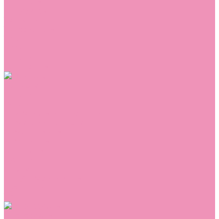
Сникеры
Сноубутсы
Тапочки
Топсайдеры
Туфли
Угги
Чешки
Шлепанцы
Одежда
Брюки
Ветровки
Джемперы и толстовки
Домашняя одежда
Комбинезоны
Комплекты
Конверты
Куртки
Платья
Полукомбинезоны
Пуховики
Туники
Аксессуары