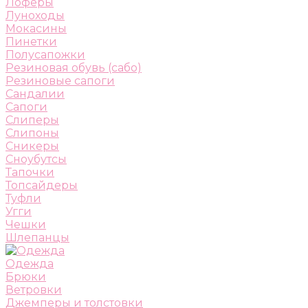
Лоферы
Луноходы
Мокасины
Пинетки
Полусапожки
Резиновая обувь (сабо)
Резиновые сапоги
Сандалии
Сапоги
Слиперы
Слипоны
Сникеры
Сноубутсы
Тапочки
Топсайдеры
Туфли
Угги
Чешки
Шлепанцы
Одежда
Брюки
Ветровки
Джемперы и толстовки