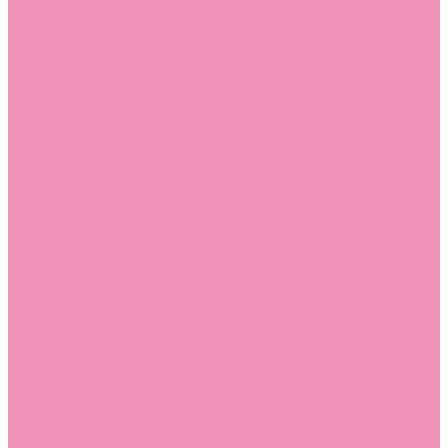
Слиперы
Слиперы для девочек
Слиперы для мальчиков
Слипоны
Слипоны для девочек
Слипоны для мальчиков
Сникеры
Сникеры для девочек
Сникеры для мальчиков
Сноубутсы
Сноубутсы для девочек
Сноубутсы для мальчиков
Тапочки
Тапочки для девочек
Тапочки для мальчиков
Топсайдеры
Топсайдеры для девочек
Топсайдеры для мальчиков
Туфли
Туфли для девочек
Туфли для мальчиков
Угги
Угги для девочек