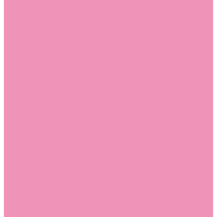
Стельки
Контакты
Помощь
Покупки
Помощь покупателю
Вопрос - ответ
Бренды
Коллекции
Готовые образы
Компания
Новости
Политика конфиденциальности
Сертификаты
...
Каталог
Одежда, обувь и аксессуары
Обувь
Аквастоки
Аквастоки для девочек
Аквастоки для мальчиков
Балетки
Балетки для девочек
Балетки для мальчиков