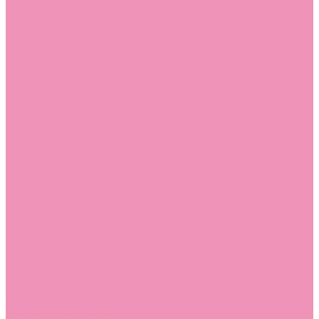
Босоножки
Босоножки для девочек
Босоножки для мальчиков
Ботильоны
Ботильоны для девочек
Ботинки
Ботинки для девочек
Ботинки для мальчиков
Валенки
Валенки для девочек
Валенки для мальчиков
Джазовки
Джазовки для девочек
Дутики
Дутики для девочек
Дутики для мальчиков
Кеды
Кеды для девочек
Кеды для мальчиков
Кроссовки
Кроссовки для девочек
Кроссовки для мальчиков
Лоферы
Лоферы для девочек