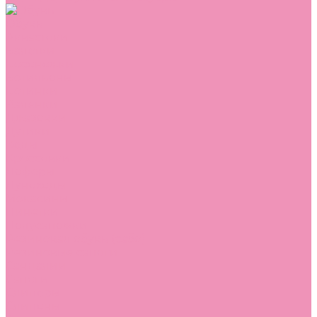
Обувь
Аквастоки
Балетки
Босоножки
Ботильоны
Ботинки
Валенки
Джазовки
Дутики
Кеды
Кроссовки
Лоферы
Луноходы
Мокасины
Пинетки
Полусапожки
Резиновая обувь (сабо)
Резиновые сапоги
Сандалии
Сапоги
Слиперы
Слипоны