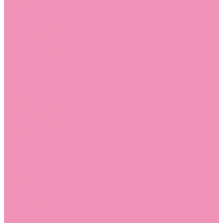
Угги для мальчиков
Чешки
Чешки для девочек
Чешки для мальчиков
Шлепанцы
Шлепанцы для девочек
Шлепанцы для мальчиков
Одежда
Брюки
Ветровки
Джемперы и толстовки
Домашняя одежда
Пижамы
Комбинезоны
Комплекты
Конверты
Куртки
Платья
Полукомбинезоны
Пуховики
Туники
Аксессуары
Стельки
Контакты