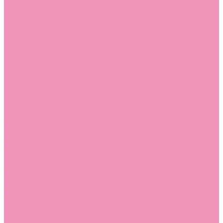
Слиперы
Слиперы для девочек
Слиперы для мальчиков
Слипоны
Слипоны для девочек
Слипоны для мальчиков
Сникеры
Сникеры для девочек
Сникеры для мальчиков
Сноубутсы
Сноубутсы для девочек
Сноубутсы для мальчиков
Тапочки
Тапочки для девочек
Тапочки для мальчиков
Топсайдеры
Топсайдеры для девочек
Топсайдеры для мальчиков
Туфли
Туфли для девочек
Туфли для мальчиков
Угги
Угги для девочек