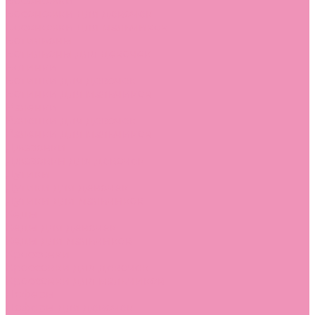
Босоножки
Босоножки для девочек
Босоножки для мальчиков
Ботильоны
Ботильоны для девочек
Ботинки
Ботинки для девочек
Ботинки для мальчиков
Валенки
Валенки для девочек
Валенки для мальчиков
Джазовки
Джазовки для девочек
Дутики
Дутики для девочек
Дутики для мальчиков
Кеды
Кеды для девочек
Кеды для мальчиков
Кроссовки
Кроссовки для девочек
Кроссовки для мальчиков
Лоферы
Лоферы для девочек