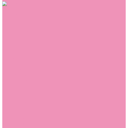
Обувь
Аквастоки
Балетки
Босоножки
Ботильоны
Ботинки
Валенки
Джазовки
Дутики
Кеды
Кроссовки
Лоферы
Луноходы
Мокасины
Пинетки
Полусапожки
Резиновая обувь (сабо)
Резиновые сапоги
Сандалии
Сапоги
Слиперы
Слипоны