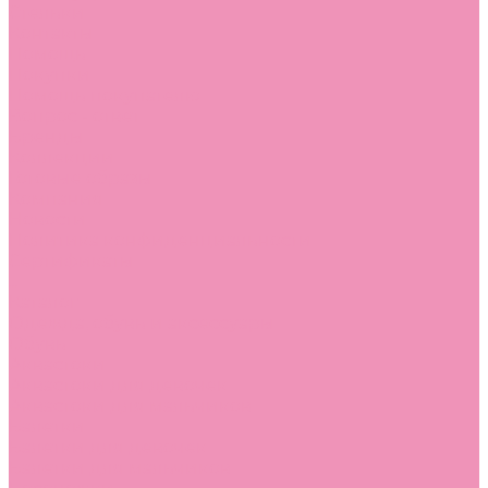
Стельки
Контакты
Помощь
Покупки
Помощь покупателю
Вопрос - ответ
Бренды
Коллекции
Готовые образы
Компания
Новости
Политика конфиденциальности
Сертификаты
...
Каталог
Одежда, обувь и аксессуары
Обувь
Аквастоки
Аквастоки для девочек
Аквастоки для мальчиков
Балетки
Балетки для девочек
Балетки для мальчиков