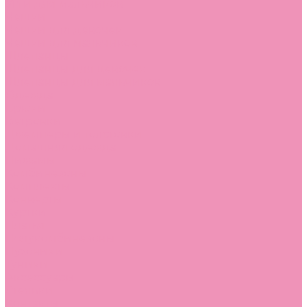
Угги для мальчиков
Чешки
Чешки для девочек
Чешки для мальчиков
Шлепанцы
Шлепанцы для девочек
Шлепанцы для мальчиков
Одежда
Брюки
Ветровки
Джемперы и толстовки
Домашняя одежда
Пижамы
Комбинезоны
Комплекты
Конверты
Куртки
Платья
Полукомбинезоны
Пуховики
Туники
Аксессуары
Стельки
Контакты