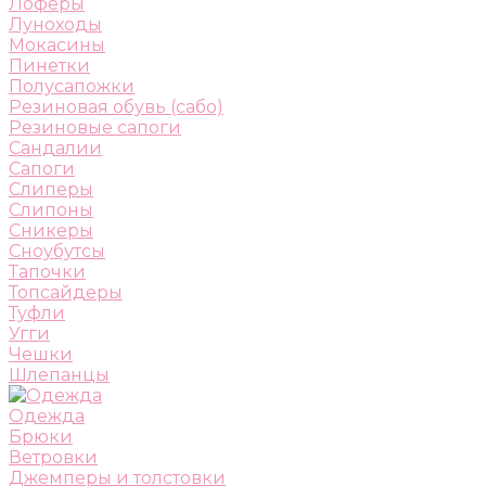
Лоферы
Луноходы
Мокасины
Пинетки
Полусапожки
Резиновая обувь (сабо)
Резиновые сапоги
Сандалии
Сапоги
Слиперы
Слипоны
Сникеры
Сноубутсы
Тапочки
Топсайдеры
Туфли
Угги
Чешки
Шлепанцы
Одежда
Брюки
Ветровки
Джемперы и толстовки