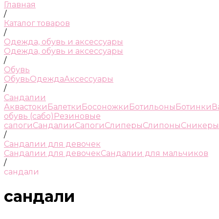
Главная
/
Каталог товаров
/
Одежда, обувь и аксессуары
Одежда, обувь и аксессуары
/
Обувь
Обувь
Одежда
Аксессуары
/
Сандалии
Аквастоки
Балетки
Босоножки
Ботильоны
Ботинки
В
обувь (сабо)
Резиновые
сапоги
Сандалии
Сапоги
Слиперы
Слипоны
Сникеры
/
Сандалии для девочек
Сандалии для девочек
Сандалии для мальчиков
/
сандали
сандали