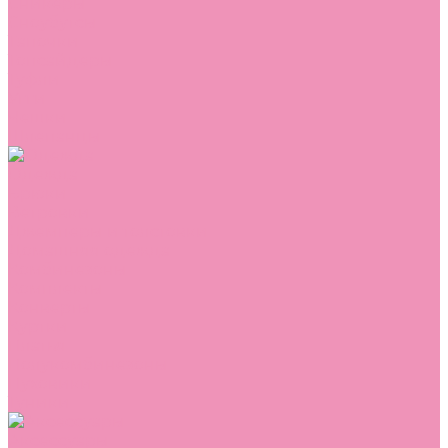
Сникеры
Сноубутсы
Тапочки
Топсайдеры
Туфли
Угги
Чешки
Шлепанцы
Одежда
Брюки
Ветровки
Джемперы и толстовки
Домашняя одежда
Комбинезоны
Комплекты
Конверты
Куртки
Платья
Полукомбинезоны
Пуховики
Туники
Аксессуары