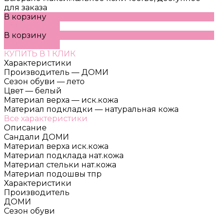
для заказа
В корзину
ДОБАВЛЕНО
В корзину
ДОБАВЛЕНО
КУПИТЬ В 1 КЛИК
Характеристики
Производитель
—
ДОМИ
Сезон обуви
—
лето
Цвет
—
белый
Материал верха
—
иск.кожа
Материал подкладки
—
натуральная кожа
Все характеристики
Описание
Сандали ДОМИ
Материал верха иск.кожа
Материал подклада нат.кожа
Материал стельки нат.кожа
Материал подошвы тпр
Характеристики
Производитель
ДОМИ
Сезон обуви