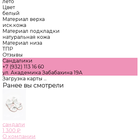
лето
Цвет
белый
Материал верха
иск.кожа
Материал подкладки
натуральная кожа
Материал низа
ТПР
Отзывы
Сандалики
+7 (932) 113 16 60
ул. Академика Забабахина 19А
Загрузка карты ...
Ранее вы смотрели
сандали
1 300 ₽
О компании